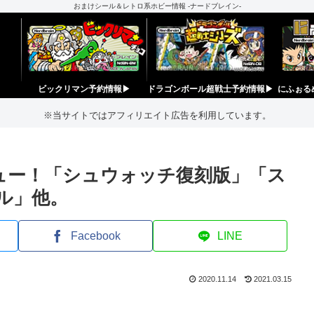
おまけシール＆レトロ系ホビー情報 -ナードブレイン-
ビックリマン予約情報▶︎
ドラゴンボール超戦士予約情報▶︎
にふぉる
※当サイトではアフィリエイト広告を利用しています。
ビュー！「シュウォッチ復刻版」「ス
ル」他。
Facebook
LINE
2020.11.14
2021.03.15