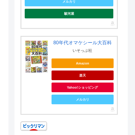
メルカリ
駿河屋
80年代オマケシール大百科
いそっぷ社
Amazon
楽天
Yahoo!ショッピング
メルカリ