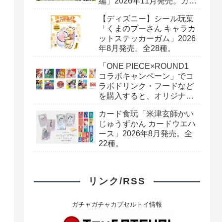
編」2026年11月発売。カー
ド全40種+ブックレット。
【ディズニー】シール玩菓
プレミアムバンダイ予約開
「くまのプーさん キャラカ
始。
ットステッカーガム」2026
年8月発売。全28種。
「ONE PIECE×ROUND1
コラボキャンペーン」でコ
ラボドリンク・フードなど
を購入すると、オリジナル
デザインのONE PIECEカー
カード食玩「米津玄師かい
ドゲーム（全10種）+ステ
じゅうずかん カードウエハ
ッカー（全6種）がもらえ
ース」2026年8月発売。全
る。2026年7月18日
22種。
（土）〜。
リンク/RSS
ガチャガチャカプセルトイ情報