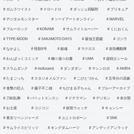
ガムラツイスト
ドロヘドロ
ダッシュ四駆郎
プリキュア
デジタルモンスター
ソードアートオンライン
MARVEL
ブルーロック
KONAMI
サムライトルーパー
くにおくん
TYPE-MOON
SAKAMOTO DAYS
最強王図鑑
ゴジラ
なかよし
怪獣8号
銀魂
マクロス
攻殻機動隊
わんぱっくコミック
幽☆遊☆白書
UMA
超戦士シール
スラムダンク
mofusand
ダンダダン
マシンロボ
AKIRA
たまごっち
スタジオメルファン
こびとづかん
五等分の花嫁
進撃の巨人
藤子不二雄
ちびまる子ちゃん
ブルーアーカイブ
刀剣乱舞
パペットスンスン
ドテラマン
デジモン
未分類
お土産
コジコジ
妖怪ウォッチ
キョンシー
東京リベンジャーズ
ユニトロボーン
SNK
サムライスピリッツ
キングダムハーツ
アンデッドアンラック