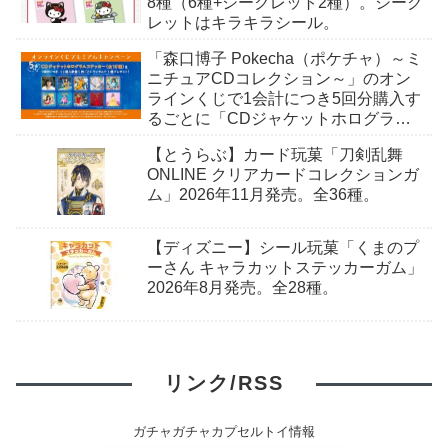
8種（6種+シークレット2種）。シーク
レットはキラキラシール。
「森口博子 Pokecha（ポケチャ）～ミ
ニチュアCDコレクション～」のオン
ラインくじで1会計につき5回分購入す
るごとに「CDジャケットホログラム
ステッカー」がもらえる。全10種。8
【とうらぶ】カード玩菓「刀剣乱舞
月15日〜。
ONLINE クリアカードコレクションガ
ム」2026年11月発売。全36種。
【ディズニー】シール玩菓「くまのプ
ーさん キャラカットステッカーガム」
2026年8月発売。全28種。
リンク/RSS
ガチャガチャカプセルトイ情報