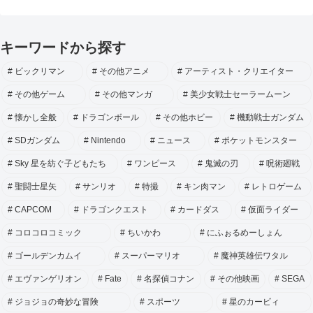
キーワードから探す
ビックリマン
その他アニメ
アーティスト・クリエイター
その他ゲーム
その他マンガ
美少女戦士セーラームーン
懐かし全般
ドラゴンボール
その他ホビー
機動戦士ガンダム
SDガンダム
Nintendo
ニュース
ポケットモンスター
Sky 星を紡ぐ子どもたち
ワンピース
鬼滅の刃
呪術廻戦
聖闘士星矢
サンリオ
特撮
キン肉マン
レトロゲーム
CAPCOM
ドラゴンクエスト
カードダス
仮面ライダー
コロコロコミック
ちいかわ
にふぉるめーしょん
ゴールデンカムイ
スーパーマリオ
魔神英雄伝ワタル
エヴァンゲリオン
Fate
名探偵コナン
その他映画
SEGA
ジョジョの奇妙な冒険
スポーツ
星のカービィ