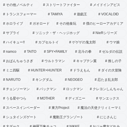
その他ノベルティ
ストリートファイター
メイドインアビス
トランスフォーマー
TAMIYA
遊戯王
VOCALOID
ホロライブ
ガオロード
その他食玩
僕のヒーローアカデミア
サプライ
ソニック・ザ・ヘッジホッグ
NieRシリーズ
ハイキュー!!
カプセルトイ
ゲゲゲの鬼太郎
ウマ娘
namco
TAITO
SPY×FAMILY
北斗の拳
ゼルダの伝説
おぱんちゅうさぎ
ウルトラマン
キャプテン翼
推しの子
ミニ四駆
HUNTER×HUNTER
ドラえもん
ダイの大冒険
NARUTO
キングダム
NEOGEO
忍たま乱太郎
チェンソーマン
パックマン
ロックマン
クレヨンしんちゃん
うる星やつら
MOTHER
ディズニー
サンエックス
スペースインベーダー
東方Project
魔法の天使クリィミーマミ
シュタインズゲート
魔動王グランゾート
にじさんじ
大ダーク
神羅万象チョコ
NIKKE
おジャ魔女どれみ