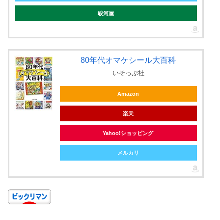
駿河屋
80年代オマケシール大百科
いそっぷ社
Amazon
楽天
Yahoo!ショッピング
メルカリ