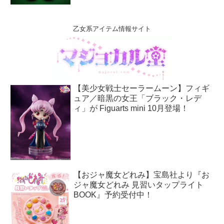
乙女系アイテム情報サイト
【美少女戦士セーラームーン】フィギ
ュア／暗黒の女王「ブラック・レデ
ィ」が Figuarts mini 10月登場！
【おジャ魔女どれみ】宝島社より『お
ジャ魔女どれみ 見習いタップライト
BOOK』予約受付中！