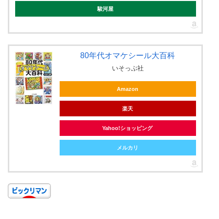
駿河屋
80年代オマケシール大百科
いそっぷ社
Amazon
楽天
Yahoo!ショッピング
メルカリ