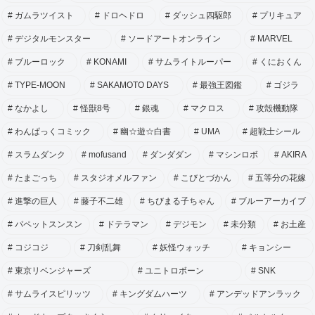
ガムラツイスト
ドロヘドロ
ダッシュ四駆郎
プリキュア
デジタルモンスター
ソードアートオンライン
MARVEL
ブルーロック
KONAMI
サムライトルーパー
くにおくん
TYPE-MOON
SAKAMOTO DAYS
最強王図鑑
ゴジラ
なかよし
怪獣8号
銀魂
マクロス
攻殻機動隊
わんぱっくコミック
幽☆遊☆白書
UMA
超戦士シール
スラムダンク
mofusand
ダンダダン
マシンロボ
AKIRA
たまごっち
スタジオメルファン
こびとづかん
五等分の花嫁
進撃の巨人
藤子不二雄
ちびまる子ちゃん
ブルーアーカイブ
パペットスンスン
ドテラマン
デジモン
未分類
お土産
コジコジ
刀剣乱舞
妖怪ウォッチ
キョンシー
東京リベンジャーズ
ユニトロボーン
SNK
サムライスピリッツ
キングダムハーツ
アンデッドアンラック