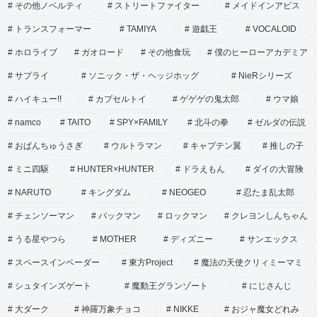
その他ノベルティ
ストリートファイター
メイドインアビス
トランスフォーマー
TAMIYA
遊戯王
VOCALOID
ホロライブ
ガオロード
その他食玩
僕のヒーローアカデミア
サプライ
ソニック・ザ・ヘッジホッグ
NieRシリーズ
ハイキュー!!
カプセルトイ
ゲゲゲの鬼太郎
ウマ娘
namco
TAITO
SPY×FAMILY
北斗の拳
ゼルダの伝説
おぱんちゅうさぎ
ウルトラマン
キャプテン翼
推しの子
ミニ四駆
HUNTER×HUNTER
ドラえもん
ダイの大冒険
NARUTO
キングダム
NEOGEO
忍たま乱太郎
チェンソーマン
パックマン
ロックマン
クレヨンしんちゃん
うる星やつら
MOTHER
ディズニー
サンエックス
スペースインベーダー
東方Project
魔法の天使クリィミーマミ
シュタインズゲート
魔動王グランゾート
にじさんじ
大ダーク
神羅万象チョコ
NIKKE
おジャ魔女どれみ