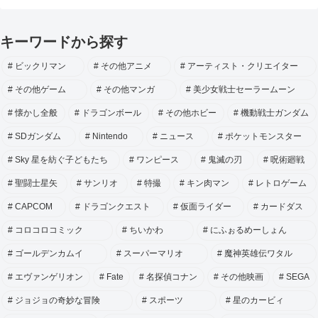
キーワードから探す
ビックリマン
その他アニメ
アーティスト・クリエイター
その他ゲーム
その他マンガ
美少女戦士セーラームーン
懐かし全般
ドラゴンボール
その他ホビー
機動戦士ガンダム
SDガンダム
Nintendo
ニュース
ポケットモンスター
Sky 星を紡ぐ子どもたち
ワンピース
鬼滅の刃
呪術廻戦
聖闘士星矢
サンリオ
特撮
キン肉マン
レトロゲーム
CAPCOM
ドラゴンクエスト
仮面ライダー
カードダス
コロコロコミック
ちいかわ
にふぉるめーしょん
ゴールデンカムイ
スーパーマリオ
魔神英雄伝ワタル
エヴァンゲリオン
Fate
名探偵コナン
その他映画
SEGA
ジョジョの奇妙な冒険
スポーツ
星のカービィ