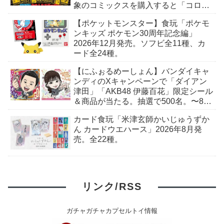
象のコミックスを購入すると「コロコ
ロおもしろステッカー」がもらえる。
【ポケットモンスター】食玩「ポケモ
全7種。
ンキッズ ポケモン30周年記念編」
2026年12月発売。ソフビ全11種、カ
ード全24種。
【にふぉるめーしょん】バンダイキャ
ンディのXキャンペーンで「ダイアン
津田」「AKB48 伊藤百花」限定シール
＆商品が当たる。抽選で500名。〜8月
9日(日)23:59まで
カード食玩「米津玄師かいじゅうずか
ん カードウエハース」2026年8月発
売。全22種。
リンク/RSS
ガチャガチャカプセルトイ情報