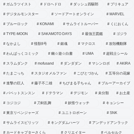
ガムラツイスト
ドロヘドロ
ダッシュ四駆郎
プリキュア
デジタルモンスター
ソードアートオンライン
MARVEL
ブルーロック
KONAMI
サムライトルーパー
くにおくん
TYPE-MOON
SAKAMOTO DAYS
最強王図鑑
ゴジラ
なかよし
怪獣8号
銀魂
マクロス
攻殻機動隊
わんぱっくコミック
幽☆遊☆白書
UMA
超戦士シール
スラムダンク
mofusand
ダンダダン
マシンロボ
AKIRA
たまごっち
スタジオメルファン
こびとづかん
五等分の花嫁
進撃の巨人
藤子不二雄
ちびまる子ちゃん
ブルーアーカイブ
パペットスンスン
ドテラマン
デジモン
未分類
お土産
コジコジ
刀剣乱舞
妖怪ウォッチ
キョンシー
東京リベンジャーズ
ユニトロボーン
SNK
サムライスピリッツ
キングダムハーツ
アンデッドアンラック
カードキャプターさくら
クリエイター
ベルセルク