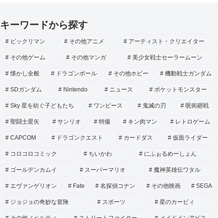
キーワードから探す
ビックリマン
その他アニメ
アーティスト・クリエイター
その他ゲーム
その他マンガ
美少女戦士セーラームーン
懐かし全般
ドラゴンボール
その他ホビー
機動戦士ガンダム
SDガンダム
Nintendo
ニュース
ポケットモンスター
Sky 星を紡ぐ子どもたち
ワンピース
鬼滅の刃
呪術廻戦
聖闘士星矢
サンリオ
特撮
キン肉マン
レトロゲーム
CAPCOM
ドラゴンクエスト
カードダス
仮面ライダー
コロコロコミック
ちいかわ
にふぉるめーしょん
ゴールデンカムイ
スーパーマリオ
魔神英雄伝ワタル
エヴァンゲリオン
Fate
名探偵コナン
その他映画
SEGA
ジョジョの奇妙な冒険
スポーツ
星のカービィ