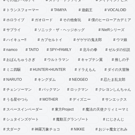
その他ノベルティ
ストリートファイター
メイドインアビス
トランスフォーマー
TAMIYA
遊戯王
VOCALOID
ホロライブ
ガオロード
その他食玩
僕のヒーローアカデミア
サプライ
ソニック・ザ・ヘッジホッグ
NieRシリーズ
ハイキュー!!
カプセルトイ
ゲゲゲの鬼太郎
ウマ娘
namco
TAITO
SPY×FAMILY
北斗の拳
ゼルダの伝説
おぱんちゅうさぎ
ウルトラマン
キャプテン翼
推しの子
ミニ四駆
HUNTER×HUNTER
ドラえもん
ダイの大冒険
NARUTO
キングダム
NEOGEO
忍たま乱太郎
チェンソーマン
パックマン
ロックマン
クレヨンしんちゃん
うる星やつら
MOTHER
ディズニー
サンエックス
スペースインベーダー
東方Project
魔法の天使クリィミーマミ
シュタインズゲート
魔動王グランゾート
にじさんじ
大ダーク
神羅万象チョコ
NIKKE
おジャ魔女どれみ