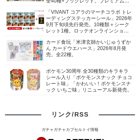
全40種+ブックレット。プレミアムバ
ンダイ予約開始。
「VIVANT コアラのマーチコラボ トレ
ーディングステッカーシール」2026年
9月下旬頃先行発売。10種類＋シーク
レット1種。ロッテオンラインショッ
プ限定。
カード食玩「米津玄師かいじゅうずか
ん カードウエハース」2026年8月発
売。全22種。
ポケモン30周年 全30種類のキラキラ
シール入り「ポケモンスナック チョコ
レート味」「かわいい！ポケモンスナ
ック いちご味」リニューアル新発売。
リンク/RSS
ガチャガチャカプセルトイ情報