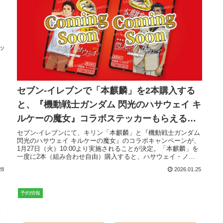
ッ
セブン-イレブンで「本麒麟」を2本購入する
と、『機動戦士ガンダム 閃光のハサウェイ キ
ルケーの魔女』コラボステッカーもらえる。
2026年1月27日（火）〜。全2種。
セブン-イレブンにて、キリン「本麒麟」と『機動戦士ガンダム
閃光のハサウェイ キルケーの魔女』のコラボキャンペーンが、
1月27日（火）10:00より実施されることが決定。「本麒麟」を
一度に2本（組み合わせ自由）購入すると、ハサウェイ・ノ
ア、...
28
2026.01.25
予約情報