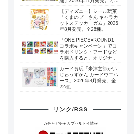
編」2026年11月発売。カー
ド全40種+ブックレット。
【ディズニー】シール玩菓
プレミアムバンダイ予約開
「くまのプーさん キャラカ
始。
ットステッカーガム」2026
年8月発売。全28種。
「ONE PIECE×ROUND1
コラボキャンペーン」でコ
ラボドリンク・フードなど
を購入すると、オリジナル
デザインのONE PIECEカー
カード食玩「米津玄師かい
ドゲーム（全10種）+ステ
じゅうずかん カードウエハ
ッカー（全6種）がもらえ
ース」2026年8月発売。全
る。2026年7月18日
22種。
（土）〜。
リンク/RSS
ガチャガチャカプセルトイ情報