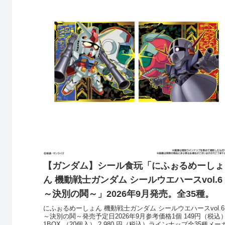
【ガンダム】シール食玩「にふぉるめーしょ
ん 機動戦士ガンダム シールウエハースvol.6
～決別の鬨～」2026年9月発売。全35種。
にふぉるめーしょん 機動戦士ガンダム シールウエハースvol.6
～決別の鬨～発売予定日2026年9月参考価格1個 149円（税込
1BOX （20個入） 2,980 円（税込）ラインナップ全35種メー