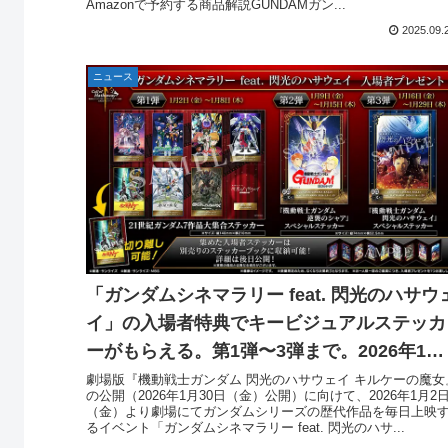
Amazonで予約する商品解説GUNDAMガン...
2025.09.
ニュース
「ガンダムシネマラリー feat. 閃光のハサウ
イ」の入場者特典でキービジュアルステッカ
ーがもらえる。第1弾〜3弾まで。2026年1月
日（金）〜。ガンダム日替わり上映。
劇場版『機動戦士ガンダム 閃光のハサウェイ キルケーの魔女
の公開（2026年1月30日（金）公開）に向けて、2026年1月2
（金）より劇場にてガンダムシリーズの歴代作品を毎日上映
るイベント「ガンダムシネマラリー feat. 閃光のハサ...