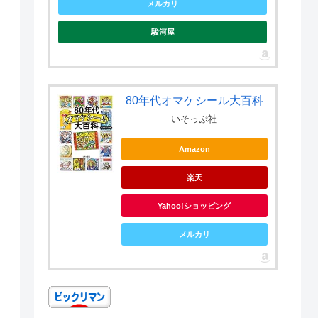
メルカリ
駿河屋
80年代オマケシール大百科
いそっぷ社
Amazon
楽天
Yahoo!ショッピング
メルカリ