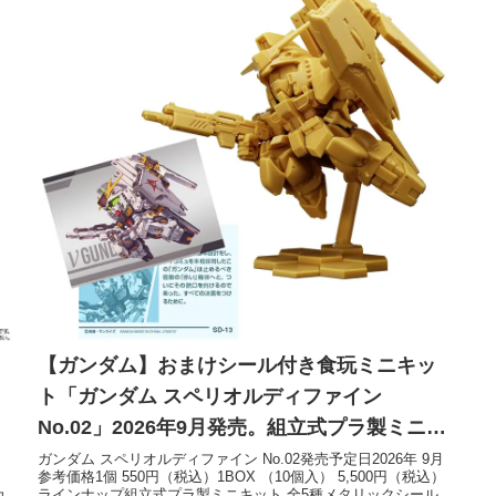
【ガンダム】おまけシール付き食玩ミニキッ
ト「ガンダム スペリオルディファイン
No.02」2026年9月発売。組立式プラ製ミニキ
ット全5種。メタリックシール全12種。
ガンダム スペリオルディファイン No.02発売予定日2026年 9月
）
参考価格1個 550円（税込）1BOX （10個入） 5,500円（税込）
カ
ラインナップ組立式プラ製ミニキット 全5種メタリックシール