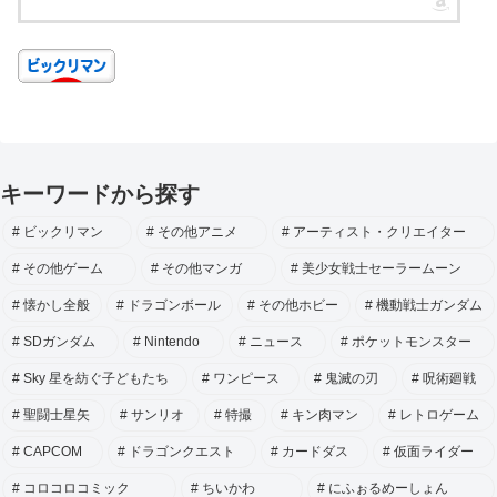
キーワードから探す
ビックリマン
その他アニメ
アーティスト・クリエイター
その他ゲーム
その他マンガ
美少女戦士セーラームーン
懐かし全般
ドラゴンボール
その他ホビー
機動戦士ガンダム
SDガンダム
Nintendo
ニュース
ポケットモンスター
Sky 星を紡ぐ子どもたち
ワンピース
鬼滅の刃
呪術廻戦
聖闘士星矢
サンリオ
特撮
キン肉マン
レトロゲーム
CAPCOM
ドラゴンクエスト
カードダス
仮面ライダー
コロコロコミック
ちいかわ
にふぉるめーしょん