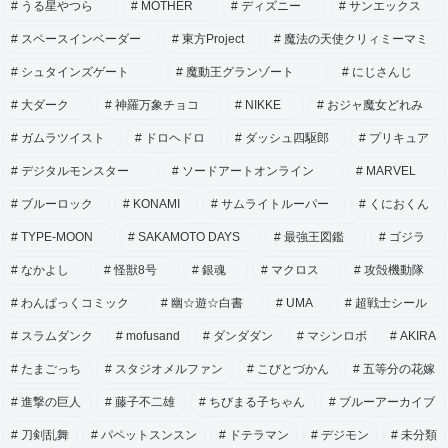
うる星やつら
MOTHER
ディズニー
サンエックス
スペースインベーダー
東方Project
魔法の天使クリィミーマミ
シュタインズゲート
魔動王グランゾート
にじさんじ
大ダーク
神羅万象チョコ
NIKKE
おジャ魔女どれみ
ガムラツイスト
ドロヘドロ
ダッシュ四駆郎
プリキュア
デジタルモンスター
ソードアートオンライン
MARVEL
ブルーロック
KONAMI
サムライトルーパー
くにおくん
TYPE-MOON
SAKAMOTO DAYS
最強王図鑑
ゴジラ
なかよし
怪獣8号
銀魂
マクロス
攻殻機動隊
わんぱっくコミック
幽☆遊☆白書
UMA
超戦士シール
スラムダンク
mofusand
ダンダダン
マシンロボ
AKIRA
たまごっち
スタジオメルファン
こびとづかん
五等分の花嫁
進撃の巨人
藤子不二雄
ちびまる子ちゃん
ブルーアーカイブ
刀剣乱舞
パペットスンスン
ドテラマン
デジモン
未分類