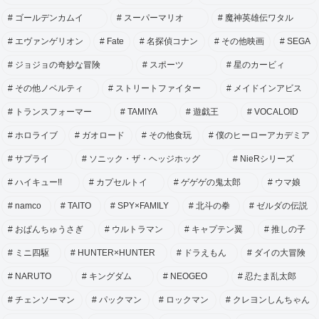
ゴールデンカムイ
スーパーマリオ
魔神英雄伝ワタル
エヴァンゲリオン
Fate
名探偵コナン
その他映画
SEGA
ジョジョの奇妙な冒険
スポーツ
星のカービィ
その他ノベルティ
ストリートファイター
メイドインアビス
トランスフォーマー
TAMIYA
遊戯王
VOCALOID
ホロライブ
ガオロード
その他食玩
僕のヒーローアカデミア
サプライ
ソニック・ザ・ヘッジホッグ
NieRシリーズ
ハイキュー!!
カプセルトイ
ゲゲゲの鬼太郎
ウマ娘
namco
TAITO
SPY×FAMILY
北斗の拳
ゼルダの伝説
おぱんちゅうさぎ
ウルトラマン
キャプテン翼
推しの子
ミニ四駆
HUNTER×HUNTER
ドラえもん
ダイの大冒険
NARUTO
キングダム
NEOGEO
忍たま乱太郎
チェンソーマン
パックマン
ロックマン
クレヨンしんちゃん