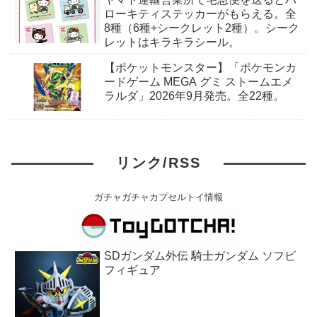
月15日〜。
ローキティステッカーがもらえる。全
8種（6種+シークレット2種）。シーク
レットはキラキラシール。
【ポケットモンスター】「ポケモンカ
ードゲーム MEGA グミ ストームエメ
ラルダ」2026年9月発売。全22種。
リンク/RSS
ガチャガチャカプセルトイ情報
SDガンダム外伝 騎士ガンダム ソフビ
フィギュア