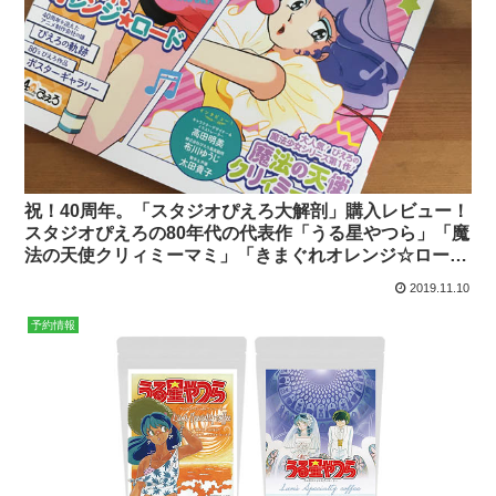
祝！40周年。「スタジオぴえろ大解剖」購入レビュー！
スタジオぴえろの80年代の代表作「うる星やつら」「魔
法の天使クリィミーマミ」「きまぐれオレンジ☆ロー
ド」特集。
2019.11.10
予約情報