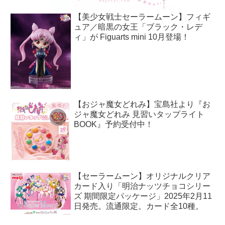
【美少女戦士セーラームーン】フィギ
ュア／暗黒の女王「ブラック・レデ
ィ」が Figuarts mini 10月登場！
【おジャ魔女どれみ】宝島社より『お
ジャ魔女どれみ 見習いタップライト
BOOK』予約受付中！
【セーラームーン】オリジナルクリア
カード入り「明治ナッツチョコシリー
ズ 期間限定パッケージ」2025年2月11
日発売。流通限定。カード全10種。