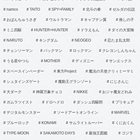
namco
TAITO
SPY×FAMILY
北斗の拳
ゼルダの伝説
おぱんちゅうさぎ
ウルトラマン
キャプテン翼
推しの子
ミニ四駆
HUNTER×HUNTER
ドラえもん
ダイの大冒険
NARUTO
キングダム
NEOGEO
忍たま乱太郎
チェンソーマン
パックマン
ロックマン
クレヨンしんちゃん
うる星やつら
MOTHER
ディズニー
サンエックス
スペースインベーダー
東方Project
魔法の天使クリィミーマミ
シュタインズゲート
魔動王グランゾート
にじさんじ
大ダーク
神羅万象チョコ
NIKKE
おジャ魔女どれみ
ガムラツイスト
ドロヘドロ
ダッシュ四駆郎
プリキュア
デジタルモンスター
ソードアートオンライン
MARVEL
ブルーロック
KONAMI
サムライトルーパー
くにおくん
TYPE-MOON
SAKAMOTO DAYS
最強王図鑑
ゴジラ