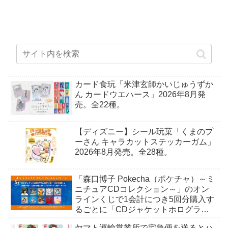
カード食玩「米津玄師かいじゅうずか
ん カードウエハース」2026年8月発
売。全22種。
【ディズニー】シール玩菓「くまのプ
ーさん キャラカットステッカーガム」
2026年8月発売。全28種。
「森口博子 Pokecha（ポケチャ）～ミ
ニチュアCDコレクション～」のオン
ラインくじで1会計につき5回分購入す
るごとに「CDジャケットホログラム
ステッカー」がもらえる。全10種。8
ヤマト運輸営業所で宅急便を送るとハ