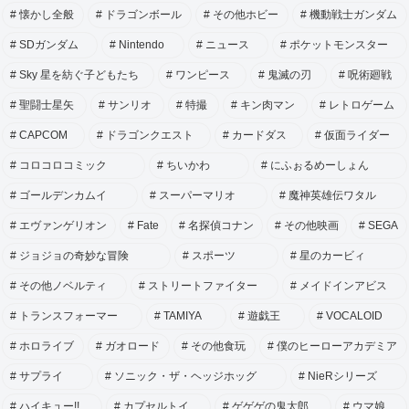
懐かし全般
ドラゴンボール
その他ホビー
機動戦士ガンダム
SDガンダム
Nintendo
ニュース
ポケットモンスター
Sky 星を紡ぐ子どもたち
ワンピース
鬼滅の刃
呪術廻戦
聖闘士星矢
サンリオ
特撮
キン肉マン
レトロゲーム
CAPCOM
ドラゴンクエスト
カードダス
仮面ライダー
コロコロコミック
ちいかわ
にふぉるめーしょん
ゴールデンカムイ
スーパーマリオ
魔神英雄伝ワタル
エヴァンゲリオン
Fate
名探偵コナン
その他映画
SEGA
ジョジョの奇妙な冒険
スポーツ
星のカービィ
その他ノベルティ
ストリートファイター
メイドインアビス
トランスフォーマー
TAMIYA
遊戯王
VOCALOID
ホロライブ
ガオロード
その他食玩
僕のヒーローアカデミア
サプライ
ソニック・ザ・ヘッジホッグ
NieRシリーズ
ハイキュー!!
カプセルトイ
ゲゲゲの鬼太郎
ウマ娘