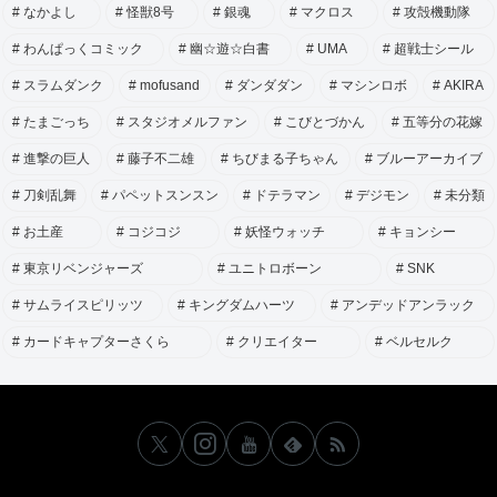
なかよし
怪獣8号
銀魂
マクロス
攻殻機動隊
わんぱっくコミック
幽☆遊☆白書
UMA
超戦士シール
スラムダンク
mofusand
ダンダダン
マシンロボ
AKIRA
たまごっち
スタジオメルファン
こびとづかん
五等分の花嫁
進撃の巨人
藤子不二雄
ちびまる子ちゃん
ブルーアーカイブ
刀剣乱舞
パペットスンスン
ドテラマン
デジモン
未分類
お土産
コジコジ
妖怪ウォッチ
キョンシー
東京リベンジャーズ
ユニトロボーン
SNK
サムライスピリッツ
キングダムハーツ
アンデッドアンラック
カードキャプターさくら
クリエイター
ベルセルク