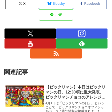
X
Bluesky
Facebook
LINE
関連記事
【ビックリマン】本日はビックリ
おまけシール・
マンの日。12:30頃に重大発表。
ビックリマンチョコのアレンジレ
シピ＆ビックリマン憲章2021も
4月1日は「ビックリマンの日」。という
公開！
ことで、ビックリマンチョコオフィシャ
ルページに告知情報が掲載されました。