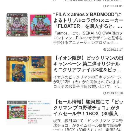
本日12:30頃より重大発表。気になりま
2021.04.01
す。4/1発表されました▼その他、ビック
リマン チョコの使用したアレンジレシピ
“FILA x atmos x BADMOOD”に
おまけシール・
が公開。全4...
よるトリプルコラボのスニーカー
「FLOATER」を購入すると、ビ
ックリマン風シールがもらえる！
「atmos」にて、SEKAI NO OWARIのフ
12月20日(日)発売。
ロントマン、Fukaseがデザインと監修を
手掛けるアニメーションプロジェク
ト“BAD MOOD(バッドムード)”とイタリア
2020.12.17
のスポーツブ ランドFILAとの初のコラボ
レーションアイテムが発売...
【イオン限定】ビックリマンの日
おまけシール・
キャンペーン 第二弾オリジナル
ミニクリアファイル3種＆ビック
リマンデジタルスランプラリーが
イオンのビックリマンの日キャンペーン
開催中。3月19日〜。
が3月12日（火）から開催されています。
ロッテのお菓子４個お買い上げで、ビッ
クリマンオリジナルグッズが１つもらえ
2019.03.19
るキャンペーンです。第1弾
3/12（火）〜 オリジナル下敷き第2弾
【セール情報】駿河屋にて「ビッ
おまけシール・
3/19（火）〜 オリ...
クリマン プロ野球チョコ」がタ
イムセール中！1BOX（30個入
り）が1,300円。ついに半額！〜
現在、駿河屋にて「ビックリマン プロ野
本日7月2日（木）23:59まで
球チョコ」がタイムセール価格で販売中
です！1BOX（30個入り）が、定価2,640