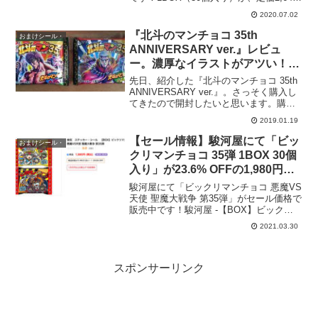
円 (税込)→1,300円（税込）。約
2020.07.02
50%OFF！一個あたり約43円（税込）。
ただし、別途送料と販売手数料（220
『北斗のマンチョコ 35th
おまけシール・
円。...
ANNIVERSARY ver.』レビュ
ー。濃厚なイラストがアツい！全
キャラハズレなしのラインナッ
先日、紹介した『北斗のマンチョコ 35th
プ。
ANNIVERSARY ver.』。さっそく購入し
てきたので開封したいと思います。購入
したのは、最寄りのセブンイレブン。た
2019.01.19
だ、一軒目のセブンイレブンでは販売し
てなかったので、店舗によっては入荷し
【セール情報】駿河屋にて「ビッ
おまけシール・
て...
クリマンチョコ 35弾 1BOX 30個
入り」が23.6% OFFの1,980円。
セール価格で販売開始！本日発
駿河屋にて「ビックリマンチョコ 悪魔VS
売！
天使 聖魔大戦争 第35弾」がセール価格で
販売中です！駿河屋 -【BOX】ビックリ
マンチョコ 悪魔VS天使 聖魔大戦争 第35
2021.03.30
弾（ステッカー・シール）1BOX（30個
入り）が、定価2,640円 (税込...
スポンサーリンク