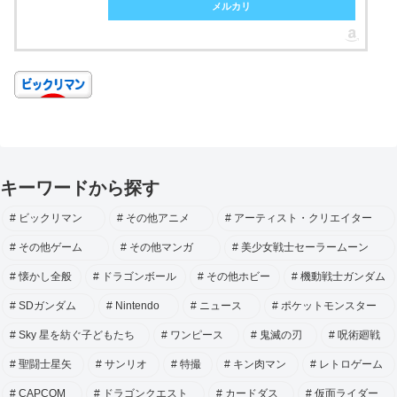
メルカリ
キーワードから探す
ビックリマン
その他アニメ
アーティスト・クリエイター
その他ゲーム
その他マンガ
美少女戦士セーラームーン
懐かし全般
ドラゴンボール
その他ホビー
機動戦士ガンダム
SDガンダム
Nintendo
ニュース
ポケットモンスター
Sky 星を紡ぐ子どもたち
ワンピース
鬼滅の刃
呪術廻戦
聖闘士星矢
サンリオ
特撮
キン肉マン
レトロゲーム
CAPCOM
ドラゴンクエスト
カードダス
仮面ライダー