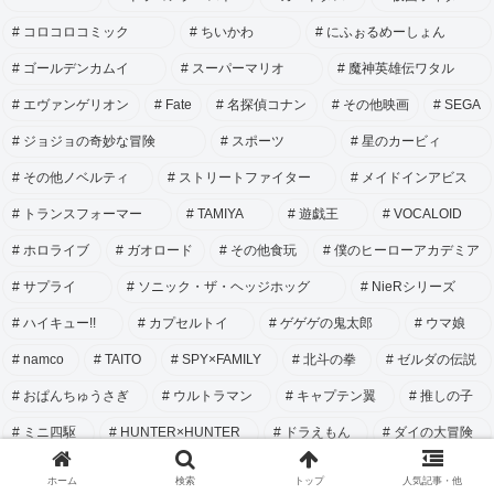
コロコロコミック
ちいかわ
にふぉるめーしょん
ゴールデンカムイ
スーパーマリオ
魔神英雄伝ワタル
エヴァンゲリオン
Fate
名探偵コナン
その他映画
SEGA
ジョジョの奇妙な冒険
スポーツ
星のカービィ
その他ノベルティ
ストリートファイター
メイドインアビス
トランスフォーマー
TAMIYA
遊戯王
VOCALOID
ホロライブ
ガオロード
その他食玩
僕のヒーローアカデミア
サプライ
ソニック・ザ・ヘッジホッグ
NieRシリーズ
ハイキュー!!
カプセルトイ
ゲゲゲの鬼太郎
ウマ娘
namco
TAITO
SPY×FAMILY
北斗の拳
ゼルダの伝説
おぱんちゅうさぎ
ウルトラマン
キャプテン翼
推しの子
ミニ四駆
HUNTER×HUNTER
ドラえもん
ダイの大冒険
NARUTO
キングダム
NEOGEO
忍たま乱太郎
ホーム
検索
トップ
人気記事・他