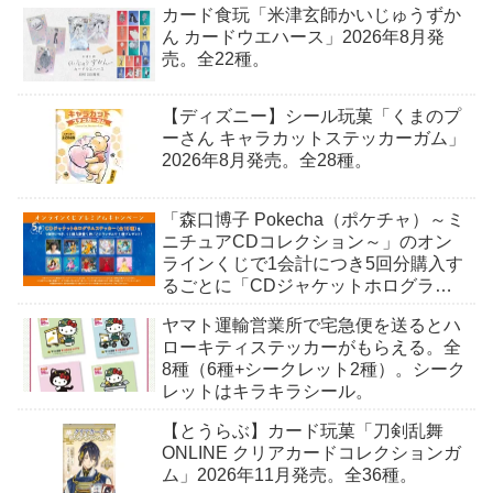
カード食玩「米津玄師かいじゅうずか
ん カードウエハース」2026年8月発
売。全22種。
【ディズニー】シール玩菓「くまのプ
ーさん キャラカットステッカーガム」
2026年8月発売。全28種。
「森口博子 Pokecha（ポケチャ）～ミ
ニチュアCDコレクション～」のオン
ラインくじで1会計につき5回分購入す
るごとに「CDジャケットホログラム
ステッカー」がもらえる。全10種。8
ヤマト運輸営業所で宅急便を送るとハ
月15日〜。
ローキティステッカーがもらえる。全
8種（6種+シークレット2種）。シーク
レットはキラキラシール。
【とうらぶ】カード玩菓「刀剣乱舞
ONLINE クリアカードコレクションガ
ム」2026年11月発売。全36種。