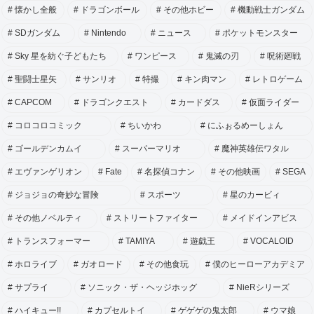
懐かし全般
ドラゴンボール
その他ホビー
機動戦士ガンダム
SDガンダム
Nintendo
ニュース
ポケットモンスター
Sky 星を紡ぐ子どもたち
ワンピース
鬼滅の刃
呪術廻戦
聖闘士星矢
サンリオ
特撮
キン肉マン
レトロゲーム
CAPCOM
ドラゴンクエスト
カードダス
仮面ライダー
コロコロコミック
ちいかわ
にふぉるめーしょん
ゴールデンカムイ
スーパーマリオ
魔神英雄伝ワタル
エヴァンゲリオン
Fate
名探偵コナン
その他映画
SEGA
ジョジョの奇妙な冒険
スポーツ
星のカービィ
その他ノベルティ
ストリートファイター
メイドインアビス
トランスフォーマー
TAMIYA
遊戯王
VOCALOID
ホロライブ
ガオロード
その他食玩
僕のヒーローアカデミア
サプライ
ソニック・ザ・ヘッジホッグ
NieRシリーズ
ハイキュー!!
カプセルトイ
ゲゲゲの鬼太郎
ウマ娘