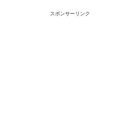
ール5枚入りなので、計100枚で4...
スポンサーリンク