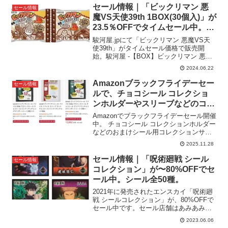
入）が、定価3,240円 (税込)→2,080円
セール情報｜「ビックリマン 悪
セール情報
（...
魔VS天使39th 1BOX(30個入)」が
23.5％OFFでタイムセール中。駿
河屋タイムセール
駿河屋.jpにて「ビックリマン 悪魔VS天
使39th」がタイムセール価格で販売開
始。駿河屋 -【BOX】ビックリマン 悪魔
VS天使39th▶︎「ビックリマン 悪魔VS天
2024.06.22
使39th 1BOX(30個入)」が、定価3,240円
(税込)→2,4...
Amazonブラックフライデーセー
セール情報
ルで、チョコシール コレクショ
ンホルダーやスリーブなどのコレ
クションサプライがセール価格で
Amazonでブラックフライデーセール開催
販売中。〜12/1まで
中。 チョコシール コレクションホルダー
などのおまけシール用コレクションサプ
ライがセール価格で販売中です。概ね
2025.11.28
10%〜15%OFF。おもちゃ・ホビー商品
の購入分は6.5%ポイントアップするキャ
セール情報｜「呪術廻戦 シール
セール情報
ンペー...
コレクション」が〜80%OFFでセ
ール中。シール全50種。
2021年に発売されたエンスカイ「呪術廻
戦 シールコレクション」が、80%OFFで
セール中です。セール店舗はあみあみで
1BOX 20個入 定価2,200円 (税
2023.06.06
込)→80%OFFの440円。送料別。1個にシ