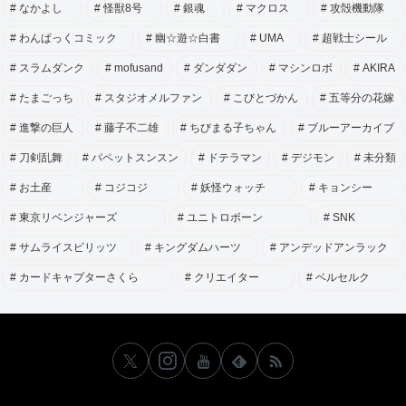
なかよし
怪獣8号
銀魂
マクロス
攻殻機動隊
わんぱっくコミック
幽☆遊☆白書
UMA
超戦士シール
スラムダンク
mofusand
ダンダダン
マシンロボ
AKIRA
たまごっち
スタジオメルファン
こびとづかん
五等分の花嫁
進撃の巨人
藤子不二雄
ちびまる子ちゃん
ブルーアーカイブ
刀剣乱舞
パペットスンスン
ドテラマン
デジモン
未分類
お土産
コジコジ
妖怪ウォッチ
キョンシー
東京リベンジャーズ
ユニトロボーン
SNK
サムライスピリッツ
キングダムハーツ
アンデッドアンラック
カードキャプターさくら
クリエイター
ベルセルク