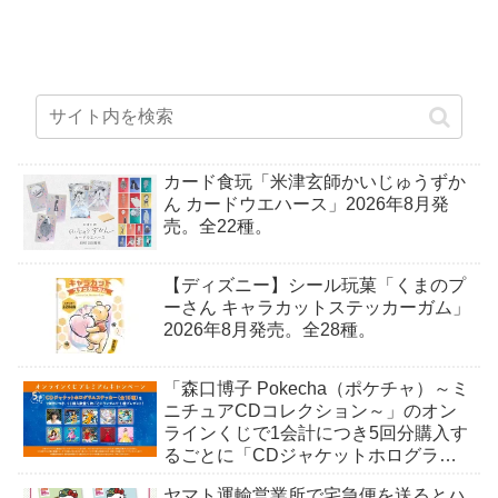
カード食玩「米津玄師かいじゅうずか
ん カードウエハース」2026年8月発
売。全22種。
【ディズニー】シール玩菓「くまのプ
ーさん キャラカットステッカーガム」
2026年8月発売。全28種。
「森口博子 Pokecha（ポケチャ）～ミ
ニチュアCDコレクション～」のオン
ラインくじで1会計につき5回分購入す
るごとに「CDジャケットホログラム
ステッカー」がもらえる。全10種。8
ヤマト運輸営業所で宅急便を送るとハ