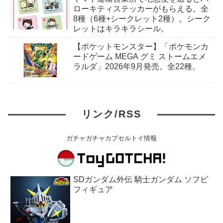
月15日〜。
ローキティステッカーがもらえる。全
8種（6種+シークレット2種）。シーク
レットはキラキラシール。
【ポケットモンスター】「ポケモンカ
ードゲーム MEGA グミ ストームエメ
ラルダ」2026年9月発売。全22種。
リンク/RSS
ガチャガチャカプセルトイ情報
SDガンダム外伝 騎士ガンダム ソフビ
フィギュア