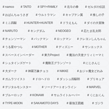
namco
TAITO
SPY×FAMILY
北斗の拳
ゼルダの伝説
おぱんちゅうさぎ
ウルトラマン
キャプテン翼
推しの子
ミニ四駆
HUNTER×HUNTER
ドラえもん
ダイの大冒険
NARUTO
キングダム
NEOGEO
忍たま乱太郎
チェンソーマン
パックマン
ロックマン
クレヨンしんちゃん
うる星やつら
MOTHER
ディズニー
サンエックス
スペースインベーダー
東方Project
魔法の天使クリィミーマミ
シュタインズゲート
魔動王グランゾート
にじさんじ
大ダーク
神羅万象チョコ
NIKKE
おジャ魔女どれみ
ガムラツイスト
ドロヘドロ
ダッシュ四駆郎
プリキュア
デジタルモンスター
ソードアートオンライン
MARVEL
ブルーロック
KONAMI
サムライトルーパー
くにおくん
TYPE-MOON
SAKAMOTO DAYS
最強王図鑑
ゴジラ