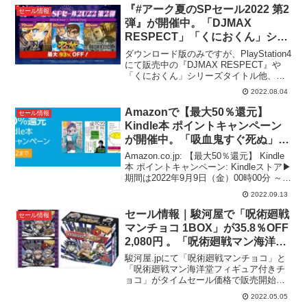
『#アーク夏のSPセール2022 第2
セール情報
弾』が開催中。「DJMAX
RESPECT」「くにおくん」シリ
ーズなどが最大93%OFF。〜8/17
ダウンロード版のみですが、PlayStation4
まで。
にて販売中の『DJMAX RESPECT』や
「くにおくん」シリーズタイトル他、対
象タイトルが最大93％オフで販売さえる
2022.08.04
『#アーク夏のSPセール2022 第2弾』が
開催中。セール期間は2022...
Amazonで【最大50％還元】
セール情報
Kindle本 ポイントキャンペーン
が開催中。「吸血鬼すぐ死ぬ」
「僕の心のヤバイやつ」。
Amazon.co.jp: 【最大50％還元】 Kindle
本 ポイントキャンペーン: Kindleストア▶︎
期間は2022年9月9日（金）00時00分 ～
2022年9月22日（木）23時59分まで。購
2022.09.13
入金額の50%がポイントで還元されま
す...
セール情報｜駿河屋で「呪術廻戦
セール情報
マンチョコ 1BOX」が35.8％OFF
2,080円 。「呪術廻戦マン海洋堂
フィギュア付きチョコ 1BOX」が
駿河屋.jpにて「呪術廻戦マンチョコ」と
47.8％OFF 2,870円でタイムセー
「呪術廻戦マン海洋堂フィギュア付きチ
ョコ」がタイムセール価格で販売開始。
ル中【ビックリマン】
駿河屋 -【BOX】呪術廻戦マンチョコ
2022.05.05
▶︎「呪術廻戦マンチョコ1BOX（30個