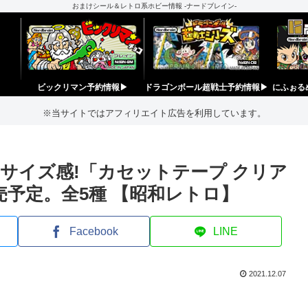
おまけシール＆レトロ系ホビー情報 -ナードブレイン-
ビックリマン予約情報▶︎
ドラゴンボール超戦士予約情報▶︎
にふぉる
※当サイトではアフィリエイト広告を利用しています。
サイズ感!「カセットテープ クリア
売予定。全5種 【昭和レトロ】
Facebook
LINE
2021.12.07