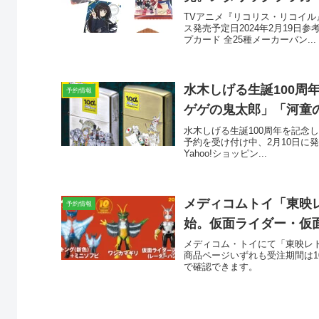
TVアニメ『リコリス・リコイル
ス発売予定日2024年2月19日参考
プカード 全25種メーカーバン...
水木しげる生誕100周
予約情報
ゲゲの鬼太郎」「河童の
水木しげる生誕100周年を記念した
予約を受け付け中、2月10日に発売
Yahoo!ショッピン...
メディコムトイ「東映
予約情報
始。仮面ライダー・仮面
メディコム・トイにて「東映レ
商品ページいずれも受注期間は1
で確認できます。