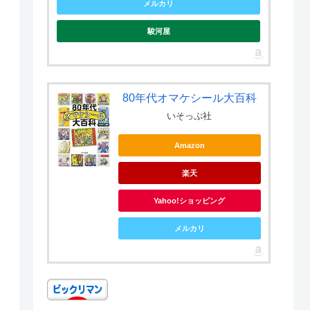
メルカリ
駿河屋
80年代オマケシール大百科
いそっぷ社
Amazon
楽天
Yahoo!ショッピング
メルカリ