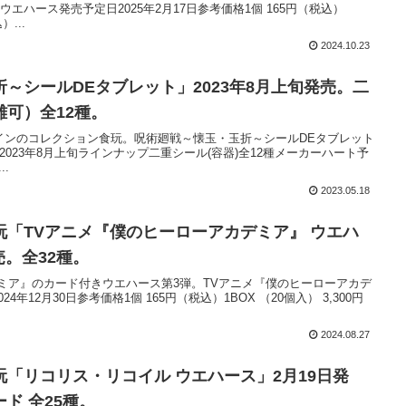
ウエハース発売予定日2025年2月17日参考価格1個 165円（税込）
）...
2024.10.23
～シールDEタブレット」2023年8月上旬発売。二
可）全12種。
インのコレクション食玩。呪術廻戦～懐玉・玉折～シールDEタブレット
日2023年8月上旬ラインナップ二重シール(容器)全12種メーカーハート予
..
2023.05.18
「TVアニメ『僕のヒーローアカデミア』 ウエハ
売。全32種。
ミア』のカード付きウエハース第3弾。TVアニメ『僕のヒーローアカデ
4年12月30日参考価格1個 165円（税込）1BOX （20個入） 3,300円
2024.08.27
「リコリス・リコイル ウエハース」2月19日発
ド 全25種。