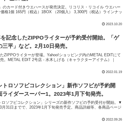
』のカード付きウエハースが発売決定。リコリス・リコイル ウエハー
価格1個 165円（税込）1BOX （20個入） 3,300円（税込）ラインナッ
2023.10.20
年を記念したZIPPOライターが予約受付開始。「ゲ
三平」など。2月10日発売。
ZIPPOライターが登場。Yahoo!ショッピング内のMETAL EDITにて
。METAL EDIT 2号店 - 水木しげる（キャラクターアイテム）｜
2022.01.19
レトロソフビコレクション」新作ソフビが予約開
ライダースーパー1。2023年1月下旬発売。
トロソフビコレクション」シリーズの新作ソフビの予約受付が開始。▼
0月31日までで、2023年1月下旬発売予定。商品詳細等、各商品ページ
2022.09.26