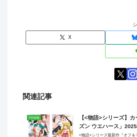
X
関連記事
【<物語>シリーズ】カ
予約情報
ズン ウエハース」202
<物語>シリーズ最新作『オフ＆