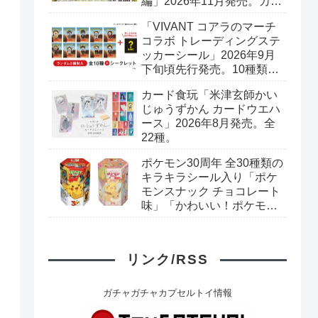
編」2026年11月発売。カー
ド全40種+ブックレット。
「VIVANT コアラのマーチ
プレミアムバンダイ予約開
コラボ トレーディングステ
始。
ッカーシール」2026年9月
下旬頃先行発売。10種類＋
シークレット1種。ロッテ
カード食玩「米津玄師かい
オンラインショップ限定。
じゅうずかん カードウエハ
ース」2026年8月発売。全
22種。
ポケモン30周年 全30種類の
キラキラシール入り「ポケ
モンスナック チョコレート
味」「かわいい！ポケモン
スナック いちご味」リニュ
ーアル新発売。
リンク/RSS
ガチャガチャカプセルトイ情報