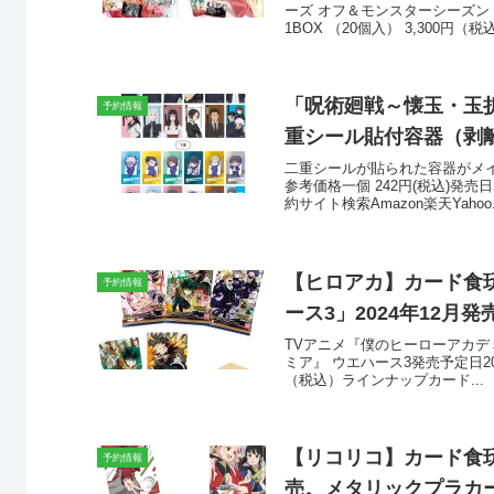
ーズ オフ＆モンスターシーズン 
1BOX （20個入） 3,300円（税込
「呪術廻戦～懐玉・玉折
予約情報
重シール貼付容器（剥離
二重シールが貼られた容器がメ
参考価格一個 242円(税込)発売
約サイト検索Amazon楽天Yahoo.
【ヒロアカ】カード食玩
予約情報
ース3」2024年12月発
TVアニメ『僕のヒーローアカデ
ミア』 ウエハース3発売予定日202
（税込）ラインナップカード...
【リコリコ】カード食玩
予約情報
売。メタリックプラカー