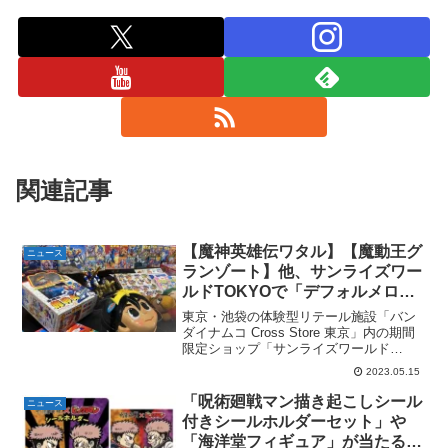
関連記事
【魔神英雄伝ワタル】【魔動王グ
ニュース
ランゾート】他、サンライズワー
ルドTOKYOで「デフォルメロボ
ットたちのビッグな魅力」展が開
東京・池袋の体験型リテール施設「バン
催。5月16日〜。玩具展示なども
ダイナムコ Cross Store 東京」内の期間
限定ショップ「サンライズワールド
あり。
TOKYO」で「デフォルメロボットたちの
2023.05.15
ビッグな魅力」展が開催。開催期間は
2023年5月16日(火)から6月25日(日)ま...
「呪術廻戦マン描き起こしシール
ニュース
付きシールホルダーセット」や
「海洋堂フィギュア」が当たる