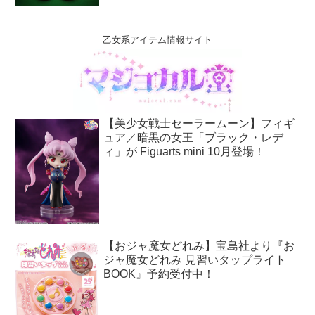
乙女系アイテム情報サイト
【美少女戦士セーラームーン】フィギ
ュア／暗黒の女王「ブラック・レデ
ィ」が Figuarts mini 10月登場！
【おジャ魔女どれみ】宝島社より『お
ジャ魔女どれみ 見習いタップライト
BOOK』予約受付中！