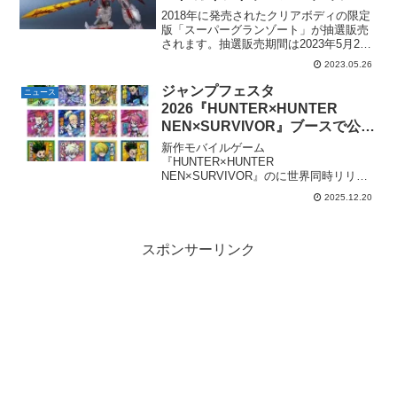
ン」5月26日（金）17時～抽選販
2018年に発売されたクリアボディの限定
売。
版「スーパーグランゾート」が抽選販売
されます。抽選販売期間は2023年5月26
日（金）17時～2023年6月09日（金）23
2023.05.26
時。プレミアムバンダイにて。【抽選販
売】ヴァリアブルアクション魔動王グラ
ジャンプフェスタ
ニュース
ンゾ...
2026『HUNTER×HUNTER
NEN×SURVIVOR』ブースで公式
SNSをフォローやブース写真を投
新作モバイルゲーム
稿するとランダムステッカーがも
『HUNTER×HUNTER
NEN×SURVIVOR』のに世界同時リリー
らえる。全12種。12月20日(土)・
スが2026年2月18日(水)に決定し、事前登
21日(日)@幕張メッセ
2025.12.20
録が、2025年12月20日(土)より開始。そ
れに合わせ12月20日(土)・21日(日)開催の
「ジャン...
スポンサーリンク