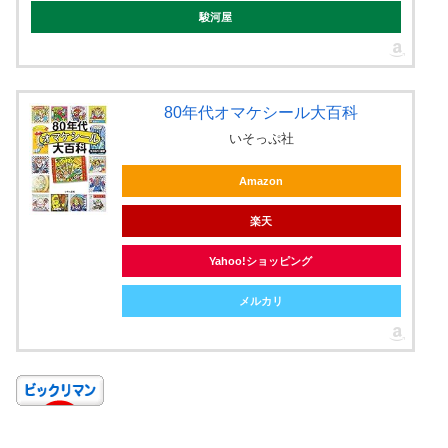
駿河屋
80年代オマケシール大百科
いそっぷ社
Amazon
楽天
Yahoo!ショッピング
メルカリ