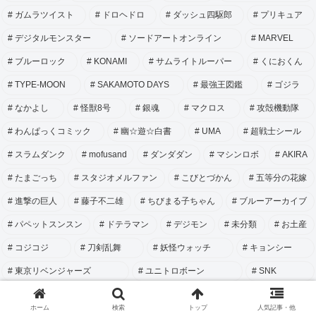
ガムラツイスト
ドロヘドロ
ダッシュ四駆郎
プリキュア
デジタルモンスター
ソードアートオンライン
MARVEL
ブルーロック
KONAMI
サムライトルーパー
くにおくん
TYPE-MOON
SAKAMOTO DAYS
最強王図鑑
ゴジラ
なかよし
怪獣8号
銀魂
マクロス
攻殻機動隊
わんぱっくコミック
幽☆遊☆白書
UMA
超戦士シール
スラムダンク
mofusand
ダンダダン
マシンロボ
AKIRA
たまごっち
スタジオメルファン
こびとづかん
五等分の花嫁
進撃の巨人
藤子不二雄
ちびまる子ちゃん
ブルーアーカイブ
パペットスンスン
ドテラマン
デジモン
未分類
お土産
コジコジ
刀剣乱舞
妖怪ウォッチ
キョンシー
東京リベンジャーズ
ユニトロボーン
SNK
サムライスピリッツ
キングダムハーツ
アンデッドアンラック
ホーム
検索
トップ
人気記事・他