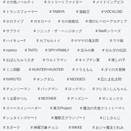
その他ノベルティ
ストリートファイター
メイドインアビス
トランスフォーマー
TAMIYA
遊戯王
VOCALOID
ホロライブ
ガオロード
その他食玩
僕のヒーローアカデミア
サプライ
ソニック・ザ・ヘッジホッグ
NieRシリーズ
ハイキュー!!
カプセルトイ
ゲゲゲの鬼太郎
ウマ娘
namco
TAITO
SPY×FAMILY
北斗の拳
ゼルダの伝説
おぱんちゅうさぎ
ウルトラマン
キャプテン翼
推しの子
ミニ四駆
HUNTER×HUNTER
ドラえもん
ダイの大冒険
NARUTO
キングダム
NEOGEO
忍たま乱太郎
チェンソーマン
パックマン
ロックマン
クレヨンしんちゃん
うる星やつら
MOTHER
ディズニー
サンエックス
スペースインベーダー
東方Project
魔法の天使クリィミーマミ
シュタインズゲート
魔動王グランゾート
にじさんじ
大ダーク
神羅万象チョコ
NIKKE
おジャ魔女どれみ