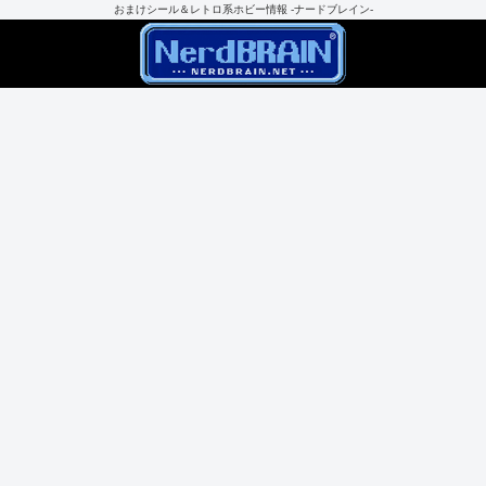
おまけシール＆レトロ系ホビー情報 -ナードブレイン-