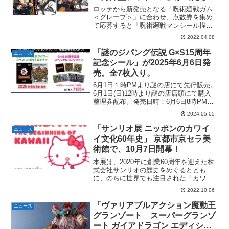
「呪術廻戦ガムキャンペーン」が
ロッテから新発売となる「呪術廻戦ガム
4月12日（火）より開催【ビック
＜グレープ＞」に合わせ、点数券を集め
て応募すると「呪術廻戦マンシール描き
リマン】
起こしシール付きシールホルダーセッ
2022.04.08
ト」や「海洋堂特製オリジナルフィギュ
ア（高さ約17cm）」が当たる「呪術廻戦
「謎のジパング伝説 G×S15周年
ニュース
ガムキャンペーン」が4...
記念シール」が2025年6月6日発
売。全7枚入り。
6月1日１時PMより謎の店にて先行販売。
6月1日(日)12時より謎の店店頭にて購入
整理券配布。発売日時：6月6日8時PM～
BOOTH お一人様1個まで６月８日７時
2024.05.05
59分PMまで ※在庫が残っていた場合６
月８日８時PM～購入制限が解除されま...
「サンリオ展 ニッポンのカワイ
ニュース
イ文化60年史」 京都市京セラ美
術館で、10月7日開幕！
本展は、2020年に創業60周年を迎えた株
式会社サンリオの歴史をめぐるととも
に、のちに世界でも注目された「カワイ
イ文化」が、どのように生まれ発展して
2022.10.06
いったのかを紐解きます。また、その裏
にある「サンリオの想い」を、貴重なデ
「ヴァリアブルアクション魔動王
ニュース
ザイン画や商品と合わ...
グランゾート スーパーグランゾ
ート ガイアドラゴン エディショ