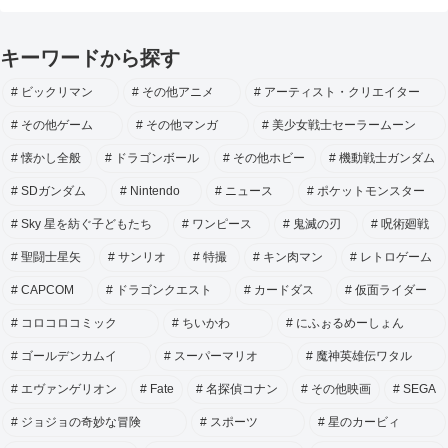
キーワードから探す
ビックリマン
その他アニメ
アーティスト・クリエイター
その他ゲーム
その他マンガ
美少女戦士セーラームーン
懐かし全般
ドラゴンボール
その他ホビー
機動戦士ガンダム
SDガンダム
Nintendo
ニュース
ポケットモンスター
Sky 星を紡ぐ子どもたち
ワンピース
鬼滅の刃
呪術廻戦
聖闘士星矢
サンリオ
特撮
キン肉マン
レトロゲーム
CAPCOM
ドラゴンクエスト
カードダス
仮面ライダー
コロコロコミック
ちいかわ
にふぉるめーしょん
ゴールデンカムイ
スーパーマリオ
魔神英雄伝ワタル
エヴァンゲリオン
Fate
名探偵コナン
その他映画
SEGA
ジョジョの奇妙な冒険
スポーツ
星のカービィ