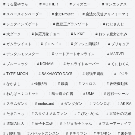
うる星やつら
MOTHER
ディズニー
サンエックス
スペースインベーダー
東方Project
魔法の天使クリィミーマミ
シュタインズゲート
魔動王グランゾート
にじさんじ
大ダーク
神羅万象チョコ
NIKKE
おジャ魔女どれみ
ガムラツイスト
ドロヘドロ
ダッシュ四駆郎
プリキュア
デジタルモンスター
ソードアートオンライン
MARVEL
ブルーロック
KONAMI
サムライトルーパー
くにおくん
TYPE-MOON
SAKAMOTO DAYS
最強王図鑑
ゴジラ
なかよし
怪獣8号
銀魂
マクロス
攻殻機動隊
わんぱっくコミック
幽☆遊☆白書
UMA
超戦士シール
スラムダンク
mofusand
ダンダダン
マシンロボ
AKIRA
たまごっち
スタジオメルファン
こびとづかん
五等分の花嫁
進撃の巨人
藤子不二雄
ちびまる子ちゃん
ブルーアーカイブ
刀剣乱舞
パペットスンスン
ドテラマン
デジモン
未分類