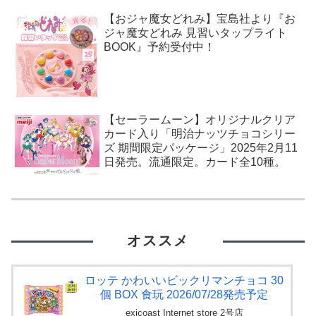
【おジャ魔女どれみ】宝島社より『お
ジャ魔女どれみ 見習いタップライト
BOOK』予約受付中！
【セーラームーン】オリジナルクリア
カード入り「明治ナッツチョコシリー
ズ 期間限定パッケージ」2025年2月11
日発売。流通限定。カード全10種。
オススメ
ロッテ かわいいビックリマンチョコ 30
個 BOX 食玩 2026/07/28発売予定
exicoast Internet store 2号店