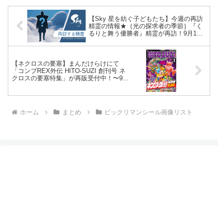
【Sky 星を紡ぐ子どもたち】今週の再訪
精霊の情報★｛光の探求者の季節｝『く
るりと舞う優勝者』精霊が再訪！9月17
日(木)16:00～9月21日(月)15:59まで！必
要なキャンドル数は？？
【ネクロスの要塞】まんだけらけにて
「コンプREX外伝 HITO-SUZI 創刊号 ネ
クロスの要塞特集」が再販受付中！〜9月
30日まで。10月中旬発売。
ホーム
まとめ
ビックリマンシール画像リスト