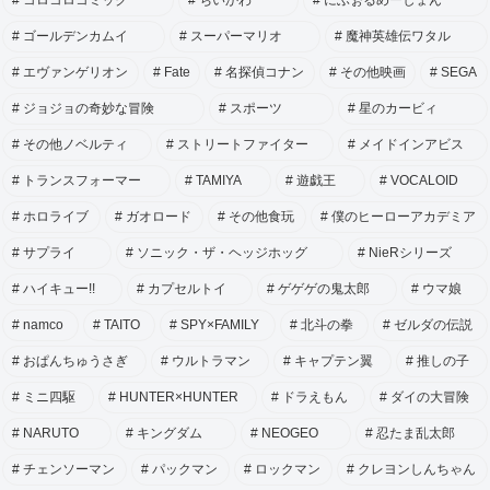
コロコロコミック
ちいかわ
にふぉるめーしょん
ゴールデンカムイ
スーパーマリオ
魔神英雄伝ワタル
エヴァンゲリオン
Fate
名探偵コナン
その他映画
SEGA
ジョジョの奇妙な冒険
スポーツ
星のカービィ
その他ノベルティ
ストリートファイター
メイドインアビス
トランスフォーマー
TAMIYA
遊戯王
VOCALOID
ホロライブ
ガオロード
その他食玩
僕のヒーローアカデミア
サプライ
ソニック・ザ・ヘッジホッグ
NieRシリーズ
ハイキュー!!
カプセルトイ
ゲゲゲの鬼太郎
ウマ娘
namco
TAITO
SPY×FAMILY
北斗の拳
ゼルダの伝説
おぱんちゅうさぎ
ウルトラマン
キャプテン翼
推しの子
ミニ四駆
HUNTER×HUNTER
ドラえもん
ダイの大冒険
NARUTO
キングダム
NEOGEO
忍たま乱太郎
チェンソーマン
パックマン
ロックマン
クレヨンしんちゃん