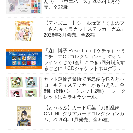
ん カードウエハース」2026年8月発
売。全22種。
【ディズニー】シール玩菓「くまのプ
ーさん キャラカットステッカーガム」
2026年8月発売。全28種。
「森口博子 Pokecha（ポケチャ）～ミ
ニチュアCDコレクション～」のオン
ラインくじで1会計につき5回分購入す
るごとに「CDジャケットホログラム
ステッカー」がもらえる。全10種。8
ヤマト運輸営業所で宅急便を送るとハ
月15日〜。
ローキティステッカーがもらえる。全
8種（6種+シークレット2種）。シーク
レットはキラキラシール。
【とうらぶ】カード玩菓「刀剣乱舞
ONLINE クリアカードコレクションガ
ム」2026年11月発売。全36種。