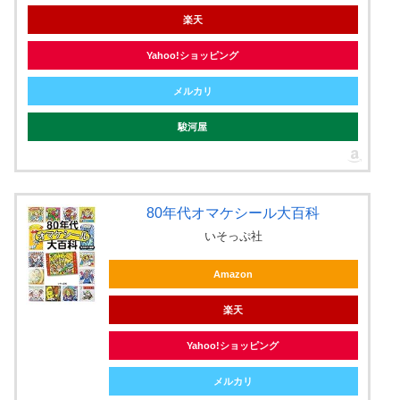
楽天
Yahoo!ショッピング
メルカリ
駿河屋
80年代オマケシール大百科
いそっぷ社
Amazon
楽天
Yahoo!ショッピング
メルカリ