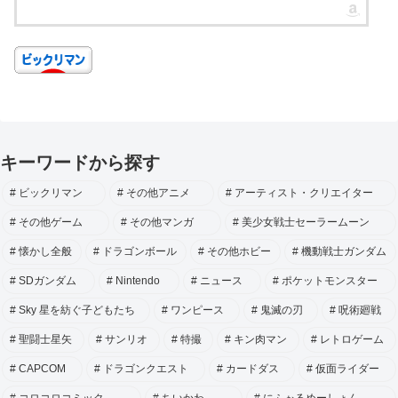
キーワードから探す
ビックリマン
その他アニメ
アーティスト・クリエイター
その他ゲーム
その他マンガ
美少女戦士セーラームーン
懐かし全般
ドラゴンボール
その他ホビー
機動戦士ガンダム
SDガンダム
Nintendo
ニュース
ポケットモンスター
Sky 星を紡ぐ子どもたち
ワンピース
鬼滅の刃
呪術廻戦
聖闘士星矢
サンリオ
特撮
キン肉マン
レトロゲーム
CAPCOM
ドラゴンクエスト
カードダス
仮面ライダー