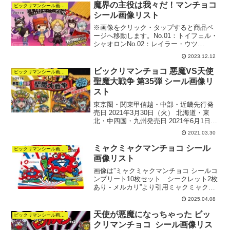
魔界の主役は我々だ！マンチョコ
ビックリマンシール画像リスト
シール画像リスト
※画像をクリック・タップすると商品ペ
ージへ移動します。No.01：トイフェル・
シャオロンNo.02：レイラー・ウツ
No.03：シュヴァイン・トントンNo.04：
2023.12.12
ボンベ・ゾムNo.05：クライン・ロボロ
No.06：イロニー・ショッピNo.07...
ビックリマンチョコ 悪魔VS天使
ビックリマンシール画像リスト
聖魔大戦争 第35弾 シール画像リ
スト
東京圏・関東甲信越・中部・近畿先行発
売日 2021年3月30日（火） 北海道・東
北・中四国・九州発売日 2021年6月1日
（火）定価 1個 80円（税別）シール 全35
2021.03.30
種 エンボスメタルシールビックリマン
悪魔VS天使 聖魔大戦争 第35弾...
ミャクミャクマンチョコ シール
ビックリマンシール画像リスト
画像リスト
画像は”ミャクミャクマンチョコ シールコ
ンプリート10枚セット シークレット2枚
あり - メルカリ”より引用ミャクミャクマ
ンチョコ データベース発売日 2025年4月
2025.04.08
8日(火)近畿地方の一部オフィシャルスト
ア、駅売店、お土産売店、及びロッテ...
天使が悪魔になっちゃった ビッ
ビックリマンシール画像リスト
クリマンチョコ シール画像リス