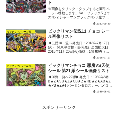
ト
※画像をクリック・タップすると商品ペ
ージへ移動します。No.1 ブラックSゼウ
スNo.2 シャーマンブラックNo.3 魔フェ
ニックスNo.4 ブラックライストNo.5 ヤ
2023.09.30
マト魔神No.6 アンド魔ロココNo.7 ブラ
ックロココNo.8 ブラ...
ビックリマン伝説11 チョコ シー
ビックリマンシール画像リスト
ル画像リスト
◀︎伝説10一覧へ発売日：2018年7月17日
(火) 関東甲信越・静岡先行全国拡大日：
2018年11月20日(火)価格：1個 80円（税
別）シール：全46種（エンボスメタルシ
2018.07.17
ール）ビックリマン伝説11 悪魔VS天使
シール リストヤマト爆神ヤ...
ビックリマンチョコ 悪魔VS天使
ビックリマンシール画像リスト
シール 第21弾 シール画像リスト
◀︎20弾一覧へ22弾▶︎発売日：1989年8月
B★Z★SB★Z★CB★Z★RB★Z★AB★Z
★PB★Z★Hパーミンダロスカーボメロス
エウリピデボンミレトシルルオルドトス
1989.08.01
カンブディアスメディアBWW in PWナデ
ィアBWK in PMF ...
スポンサーリンク