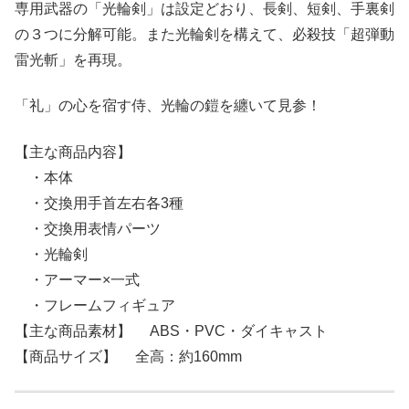
専用武器の「光輪剣」は設定どおり、長剣、短剣、手裏剣
の３つに分解可能。また光輪剣を構えて、必殺技「超弾動
雷光斬」を再現。
「礼」の心を宿す侍、光輪の鎧を纏いて見参！
【主な商品内容】
・本体
・交換用手首左右各3種
・交換用表情パーツ
・光輪剣
・アーマー×一式
・フレームフィギュア
【主な商品素材】 ABS・PVC・ダイキャスト
【商品サイズ】 全高：約160mm