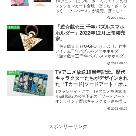
TVアニメ『ぼっち・ざ・ろっく！』のコ
レクションカード食玩「ぼっち・ざ・ろ
っく！ ウエハース」が発売。ぼっち・
ざ・ろっく！ ウエハース参考価格一個
2023.04.29
165円(税込)発売日2023年8月発売予定ラ
インナップシール 全25種メーカーバンダ
「遊☆戯☆王 千年パズルスマホ
予約情報
イ予約...
ホルダー」2022年12月上旬発売
定。
『遊☆戯☆王 (YU-GI-OH!) 』より、作中
アイテム千年パズルをスマホホルダー
「遊☆戯☆王 千年パズルスマホホルダ
ー」が2022年12月上旬に発売決定。メー
2022.08.30
カーはムービック。定価は1,650円(税
込)。現在予約受付中です。遊☆戯☆王 ...
TVアニメ放送10周年記念。歴代
予約情報
キャラクターたちがデザインされ
た「Tカード(ソードアート・オン
ライン アニメ10周年記念ver.)」
Tファンサイトにて、TVアニメ放送10周
発行受付&8月25日店頭発行開
年&劇場版の公開予定の「ソードアート・
オンライン」歴代キャラクター達を描き
始。
下ろしたデザインのTカードの発行受付
2022.08.22
や、オリジナルグッズの予約受付が開
始。8月18日（木）11:00より「Tカード
（ソードアー...
スポンサーリンク