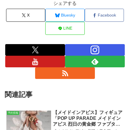
シェアする
X
Bluesky
Facebook
LINE
関連記事
【メイドインアビス】フィギュア
予約情報
「POP UP PARADE メイドイン
アビス 烈日の黄金郷 ファプタ」
2023年7月発売。