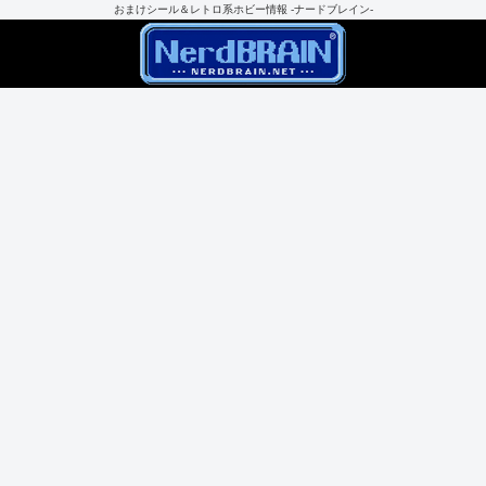
おまけシール＆レトロ系ホビー情報 -ナードブレイン-