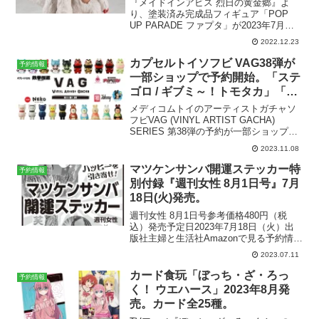
『メイドインアビス 烈日の黄金郷』よ
り、塗装済み完成品フィギュア「POP
UP PARADE ファプタ」が2023年7月に
発売決定。現在予約受付中です。POP
2022.12.23
UP PARADE ファプタAmazonで「POP
UP PARADE メイドイ...
カプセルトイソフビ VAG38弾が
予約情報
一部ショップで予約開始。「ステ
ゴロ / ギブミ～！トモタカ」「郷
土玩具怪獣アカベゴン / 照紗」
メディコムトイのアーティストガチャソ
「NEKO / コジカトイズ」「Myce
フビVAG (VINYL ARTIST GACHA)
SERIES 第38弾の予約が一部ショップに
/ HEADLOCK STUDIO」2024年3
て開始。第38弾のラインナップはこち
月発売予定。
2023.11.08
ら。ステゴロ / ギブミ～！トモタカ郷土
玩具怪獣アカベゴン / 照紗N...
マツケンサンバ開運ステッカー特
予約情報
別付録『週刊女性 8月1日号』7月
18日(火)発売。
週刊女性 8月1日号参考価格480円（税
込）発売予定日2023年7月18日（火）出
版社主婦と生活社Amazonで見る予約情報
各ショップボタンをクリック・タップす
2023.07.11
ると予約ページに移動します。▶︎
Amazon▶︎ 楽天▶︎ Yahoo▶︎ a...
カード食玩「ぼっち・ざ・ろっ
予約情報
く！ ウエハース」2023年8月発
売。カード全25種。