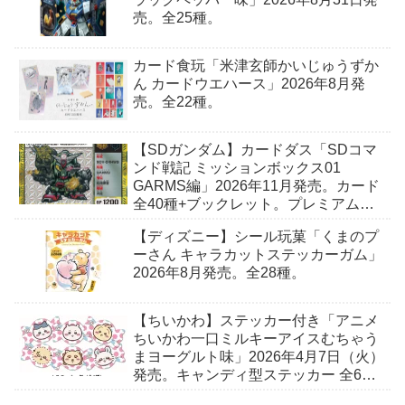
売。全25種。
カード食玩「米津玄師かいじゅうずか
ん カードウエハース」2026年8月発
売。全22種。
【SDガンダム】カードダス「SDコマ
ンド戦記 ミッションボックス01
GARMS編」2026年11月発売。カード
全40種+ブックレット。プレミアムバ
ンダイ予約開始。
【ディズニー】シール玩菓「くまのプ
ーさん キャラカットステッカーガム」
2026年8月発売。全28種。
【ちいかわ】ステッカー付き「アニメ
ちいかわ一口ミルキーアイスむちゃう
まヨーグルト味」2026年4月7日（火）
発売。キャンディ型ステッカー 全6
種。セブン-イレブンで取扱予定。