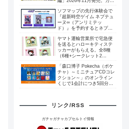
編」2026年11月発売。カー
ド全40種+ブックレット。
ソフマップの先行体験会で
プレミアムバンダイ予約開
『超新時空ゲイム ネプテュ
始。
ーヌ∞（アンリミテッ
ド）』を予約するとネプテ
ューヌオリジナルシールが
ヤマト運輸営業所で宅急便
もらえる。8月8日（土）＠
を送るとハローキティステ
ソフマップAKIBA
ッカーがもらえる。全8種
（6種+シークレット2
種）。シークレットはキラ
「森口博子 Pokecha（ポケ
キラシール。
チャ）～ミニチュアCDコレ
クション～」のオンライン
くじで1会計につき5回分購
入するごとに「CDジャケッ
トホログラムステッカー」
がもらえる。全10種。8月
リンク/RSS
15日〜。
ガチャガチャカプセルトイ情報