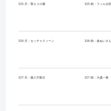
325-天：聖エコロ爺
325-助：フィル太
326-天：セッチャクィーン
326-助：仮ぬいさ
327-天：腹八不動王
327-助：大盛一善