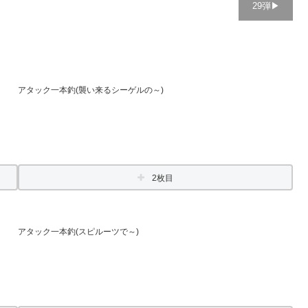
29弾▶︎
アタック一本釣(襲い来るシーゲルの～)
2枚目
アタック一本釣(スピルーツで～)