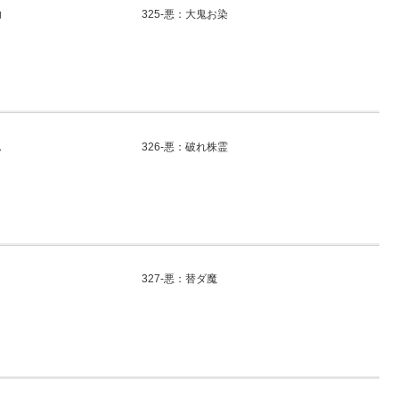
助
325-悪：大鬼お染
ん
326-悪：破れ株霊
327-悪：替ダ魔