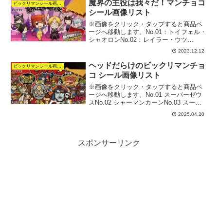
コ魔肖ネロ復刊ドットコム限...
魔界の主役は我々だ！マンチョコ
ビックリマンシール画像リスト
シール画像リスト
※画像をクリック・タップすると商品ペ
ージへ移動します。No.01：トイフェル・
シャオロンNo.02：レイラー・ウツ
No.03：シュヴァイン・トントンNo.04：
2023.12.12
ボンベ・ゾムNo.05：クライン・ロボロ
No.06：イロニー・ショッピNo.07...
ヘッドだらけのビックリマンチョ
ビックリマンシール画像リスト
コ シール画像リスト
※画像をクリック・タップすると商品ペ
ージへ移動します。No.01 スーパーゼウ
スNo.02 シャーマンカーンNo.03 スーパ
ーデビルNo.04 スーパーデビルNo.05 聖
2025.04.20
フェニックスNo.06 聖フェニックスNo.07
サタンマリアNo...
スポンサーリンク