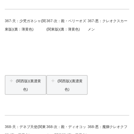
367-天：少梵ガネシャ(関
367-次：殿・ベリーオズ
367-悪：クレオクスカー
東版)(裏：薄黄色)
(関東版)(裏：薄黄色)
メン
(関西版)(裏濃黄
(関西版)(裏濃黄
色)
色)
368-天：デネブ天使(関東
368-次：殿・ディオコッ
368-悪：魔獅クレオクフ