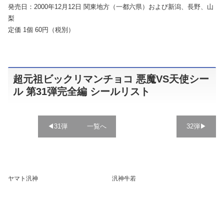
発売日：2000年12月12日 関東地方（一都六県）および新潟、長野、山
梨
定価 1個 60円（税別）
超元祖ビックリマンチョコ 悪魔VS天使シー
ル 第31弾完全編 シールリスト
◀︎31弾
一覧へ
32弾▶︎
ヤマト汎神
汎神牛若