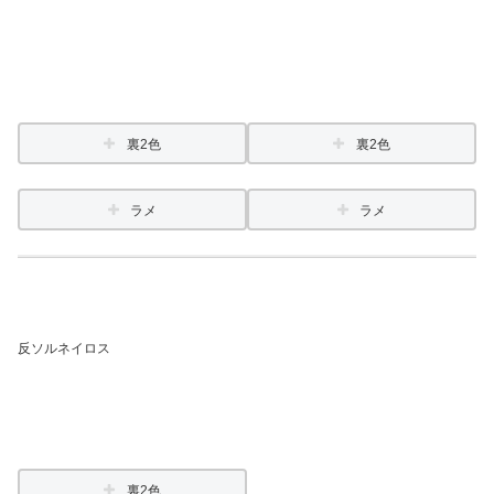
裏2色
裏2色
ラメ
ラメ
反ソルネイロス
裏2色