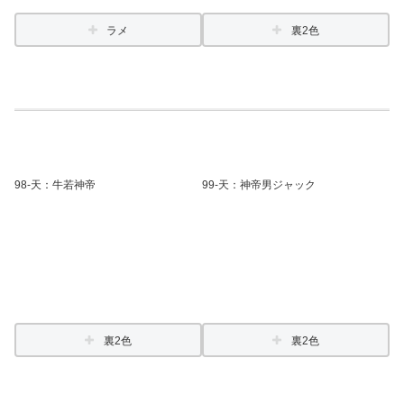
ラメ
裏2色
98-
天
：牛若神帝
99
-天
：神帝男ジャック
裏2色
裏2色