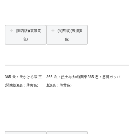
(関西版)(裏濃黄
(関西版)(裏濃黄
色)
色)
365-天：天かける蔵!王
365-次：烈士与太帳(関東
365-悪：悪魔ガッパ
(関東版)(裏：薄黄色)
版)(裏：薄黄色)