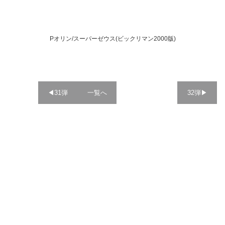
Pオリン/スーパーゼウス(ビックリマン2000版)
◀︎31弾
一覧へ
32弾▶︎