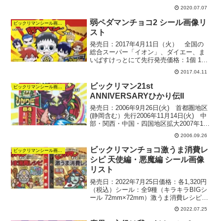
（火）全国発売定価：1個 80円（税別）
2020.07.07
シール：全22種ビックリマン歌舞伎シー
ルリストNo.1：ヤマト王子No...
弱ペダマンチョコ2 シール画像リ
ビックリマンシール画像リスト
スト
発売日：2017年4月11日（火） 全国の
総合スーパー「イオン」、ダイエー、ま
いばすけっとにて先行発売価格：1個 100
円（税別）シール：全20種（キラキラシ
2017.04.11
ール）弱ペダマンシール2シールリスト
No.01：小野田 坂道No.02：今泉 俊輔...
ビックリマン21st
ビックリマンシール画像リスト
ANNIVERSARYひかり伝II
発売日：2006年9月26日(火) 首都圏地区
(静岡含む）先行2006年11月14日(火) 中
部・関西・中国・四国地区拡大2007年1月
9日(火) 北海道・東北・九州地区拡大価
2006.09.26
格：1個 80円（税別）シール：全84種悪
魔vs天使シール21s...
ビックリマンチョコ激うま消費レ
ビックリマンシール画像リスト
シピ 天使編・悪魔編 シール画像
リスト
発売日：2022年7月25日価格：各1,320円
（税込）シール：全9種（キラキラBIGシ
ール 72mm×72mm）激うま消費レシピ
BIGシール リスト通常盤スーパーゼウス
2022.07.25
スーパーデビルAmazon限定版ヘッドロコ