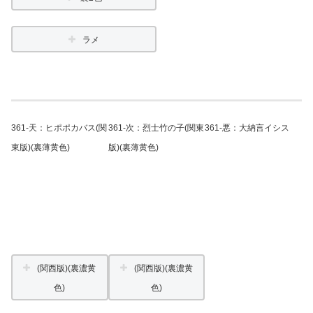
ラメ
361-天：ヒポポカバス(関
361-次：烈士竹の子(関東
361-悪：大納言イシス
東版)(裏薄黄色)
版)(裏薄黄色)
(関西版)(裏濃黄
(関西版)(裏濃黄
色)
色)