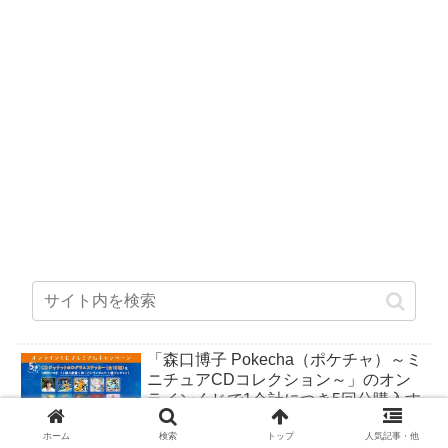
「森口博子 Pokecha（ポケチャ）～ミ
ニチュアCDコレクション～」のオン
ラインくじで1会計につき5回分購入す
るごとに「CDジャケットホログラム
ホーム
検索
トップ
人気記事・他
ステッカー」がもらえる。全10種。8