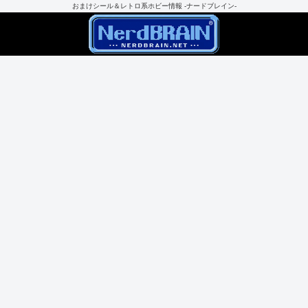
おまけシール＆レトロ系ホビー情報 -ナードブレイン-