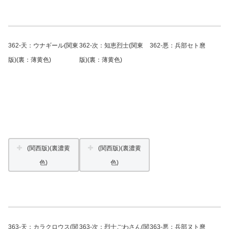
362-天：ウナギール(関東
362-次：知恵烈士(関東
362-悪：兵部セト麿
版)(裏：薄黄色)
版)(裏：薄黄色)
(関西版)(裏濃黄
(関西版)(裏濃黄
色)
色)
363-天：カラクロウス(関
363-次：烈士ごわさん(関
363-悪：兵部ヌト麿