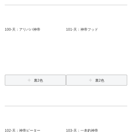
100-天：アリババ神帝
101-天：神帝フッド
裏2色
裏2色
102
-天
：神帝ピーター
103
-天
：一本釣神帝