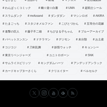
なかよし
怪獣8号
銀魂
マクロス
攻殻機動隊
わんぱっくコミック
幽☆遊☆白書
UMA
超戦士シール
スラムダンク
mofusand
ダンダダン
マシンロボ
AKIRA
たまごっち
スタジオメルファン
こびとづかん
五等分の花嫁
進撃の巨人
藤子不二雄
ちびまる子ちゃん
ブルーアーカイブ
パペットスンスン
ドテラマン
デジモン
未分類
お土産
コジコジ
刀剣乱舞
妖怪ウォッチ
キョンシー
東京リベンジャーズ
ユニトロボーン
SNK
サムライスピリッツ
キングダムハーツ
アンデッドアンラック
カードキャプターさくら
クリエイター
ベルセルク