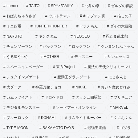
namco
TAITO
SPY×FAMILY
北斗の拳
ゼルダの伝説
おぱんちゅうさぎ
ウルトラマン
キャプテン翼
推しの子
ミニ四駆
HUNTER×HUNTER
ドラえもん
ダイの大冒険
NARUTO
キングダム
NEOGEO
忍たま乱太郎
チェンソーマン
パックマン
ロックマン
クレヨンしんちゃん
うる星やつら
MOTHER
ディズニー
サンエックス
スペースインベーダー
東方Project
魔法の天使クリィミーマミ
シュタインズゲート
魔動王グランゾート
にじさんじ
大ダーク
神羅万象チョコ
NIKKE
おジャ魔女どれみ
ガムラツイスト
ドロヘドロ
ダッシュ四駆郎
プリキュア
デジタルモンスター
ソードアートオンライン
MARVEL
ブルーロック
KONAMI
サムライトルーパー
くにおくん
TYPE-MOON
SAKAMOTO DAYS
最強王図鑑
ゴジラ