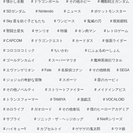
懐かし全般
ドラゴンボール
その他ホビー
機動戦士ガンダム
SDガンダム
Nintendo
ニュース
ポケットモンスター
Sky 星を紡ぐ子どもたち
ワンピース
鬼滅の刃
呪術廻戦
聖闘士星矢
サンリオ
特撮
キン肉マン
レトロゲーム
CAPCOM
ドラゴンクエスト
カードダス
仮面ライダー
コロコロコミック
ちいかわ
にふぉるめーしょん
ゴールデンカムイ
スーパーマリオ
魔神英雄伝ワタル
エヴァンゲリオン
Fate
名探偵コナン
その他映画
SEGA
ジョジョの奇妙な冒険
スポーツ
星のカービィ
その他ノベルティ
ストリートファイター
メイドインアビス
トランスフォーマー
TAMIYA
遊戯王
VOCALOID
ホロライブ
ガオロード
その他食玩
僕のヒーローアカデミア
サプライ
ソニック・ザ・ヘッジホッグ
NieRシリーズ
ハイキュー!!
カプセルトイ
ゲゲゲの鬼太郎
ウマ娘