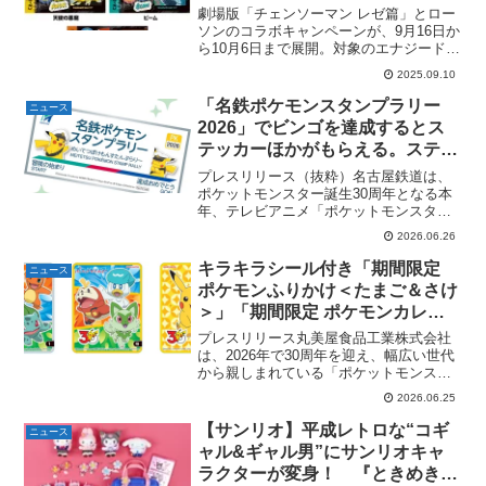
篇」オリジナルステッカーがもら
劇場版「チェンソーマン レゼ篇」とロー
える。全7種。2025年9月16
ソンのコラボキャンペーンが、9月16日か
ら10月6日まで展開。対象のエナジードリ
日〜。
ンクを2点購入すると、ステッカー全7種
2025.09.10
から1枚を選択してもらえます。※サイ
ズ：90×260mm※素材：合成紙このほ
「名鉄ポケモンスタンプラリー
ニュース
か、対象...
2026」でビンゴを達成するとス
テッカーほかがもらえる。ステッ
カーは全1種。2026年7月18日～9
プレスリリース（抜粋）名古屋鉄道は、
月23日。
ポケットモンスター誕生30周年となる本
年、テレビアニメ「ポケットモンスタ
ー」とタイアップし、「名鉄ポケモンス
2026.06.26
タンプラリー2026」を開催します。この
スタンプラリーは、専用のスタンプ台紙
キラキラシール付き「期間限定
ニュース
を入手すればどなたで...
ポケモンふりかけ＜たまご＆さけ
＞」「期間限定 ポケモンカレー
＜ビーフ中辛＞」～2026年7月16
プレスリリース丸美屋食品工業株式会社
日（木）から8月31日（月）期間
は、2026年で30周年を迎え、幅広い世代
から親しまれている「ポケットモンスタ
限定発売～
ー」（以下「ポケモン」）をデザインし
2026.06.25
た「期間限定 ポケモンふりかけ＜たまご
＆さけ＞」と「期間限定 ポケモンカレー
【サンリオ】平成レトロな“コギ
ニュース
＜ビーフ中辛＞...
ャル&ギャル男”にサンリオキャ
ラクターが変身！ 『ときめき平