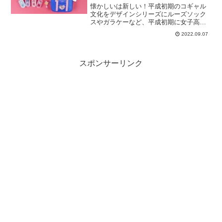
成コギャルデザインシリーズ』9
懐かしいは新しい！平成初期のコギャル
月14日より発売！
文化をデザインシリーズにルーズソック
スやガラケーなど、平成初期に女子高生
の間で大ブームとなった“コギャルアイテ
2022.09.07
ム”が、令和の今、再び注目を集めていま
す。当時を知る世代にとっては平成初期
を象徴する懐かしいア...
スポンサーリンク