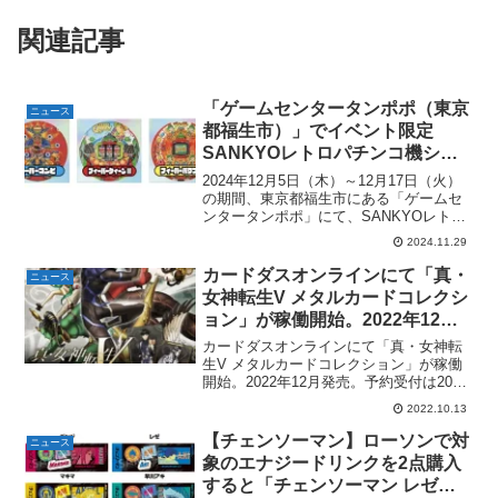
関連記事
「ゲームセンタータンポポ（東京
ニュース
都福生市）」でイベント限定
SANKYOレトロパチンコ機シー
ルがもらえる。全3種。12月5日
2024年12月5日（木）～12月17日（火）
（木）～。オリジナルシールアル
の期間、東京都福生市にある「ゲームセ
ンタータンポポ」にて、SANKYOレトロ
バムがもらえるアンケートキャン
パチンコの特別イベント「SANKYO がゲ
ペーンも開催。
2024.11.29
ームセンタータンポポをジャック！？」
が開催。来店した方全員にイベント限定
カードダスオンラインにて「真・
ニュース
SA...
女神転生V メタルカードコレクシ
ョン」が稼働開始。2022年12月
発売。カードダスオンライン限
カードダスオンラインにて「真・女神転
定。
生V メタルカードコレクション」が稼働
開始。2022年12月発売。予約受付は2022
年11月30日 23時まで。カードダスオンラ
2022.10.13
イン限定。真・女神転生V メタルカード
コレクション5枚1セット550円(税込...
【チェンソーマン】ローソンで対
ニュース
象のエナジードリンクを2点購入
すると「チェンソーマン レゼ