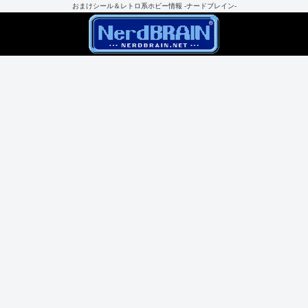
おまけシール＆レトロ系ホビー情報 -ナードブレイン-