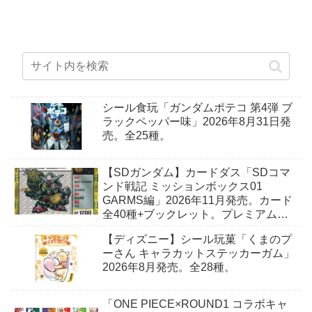
シール食玩「ガンダムポテコ 第4弾 ブ
ラックペッパー味」2026年8月31日発
売。全25種。
【SDガンダム】カードダス「SDコマ
ンド戦記 ミッションボックス01
GARMS編」2026年11月発売。カード
全40種+ブックレット。プレミアムバ
ンダイ予約開始。
【ディズニー】シール玩菓「くまのプ
ーさん キャラカットステッカーガム」
2026年8月発売。全28種。
「ONE PIECE×ROUND1 コラボキャ