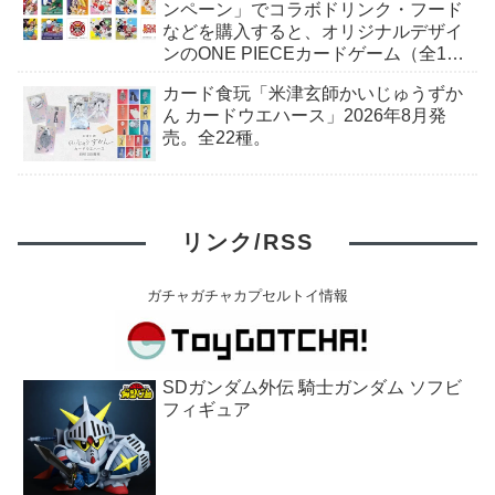
ンペーン」でコラボドリンク・フード
などを購入すると、オリジナルデザイ
ンのONE PIECEカードゲーム（全10
種）+ステッカー（全6種）がもらえ
カード食玩「米津玄師かいじゅうずか
る。2026年7月18日（土）〜。
ん カードウエハース」2026年8月発
売。全22種。
リンク/RSS
ガチャガチャカプセルトイ情報
SDガンダム外伝 騎士ガンダム ソフビ
フィギュア