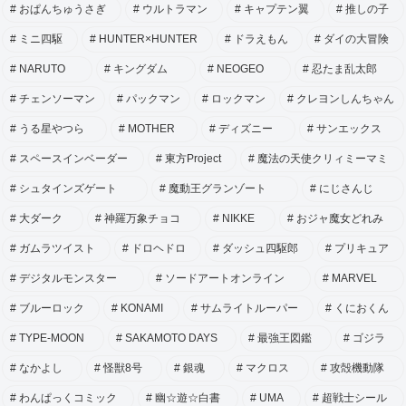
おぱんちゅうさぎ
ウルトラマン
キャプテン翼
推しの子
ミニ四駆
HUNTER×HUNTER
ドラえもん
ダイの大冒険
NARUTO
キングダム
NEOGEO
忍たま乱太郎
チェンソーマン
パックマン
ロックマン
クレヨンしんちゃん
うる星やつら
MOTHER
ディズニー
サンエックス
スペースインベーダー
東方Project
魔法の天使クリィミーマミ
シュタインズゲート
魔動王グランゾート
にじさんじ
大ダーク
神羅万象チョコ
NIKKE
おジャ魔女どれみ
ガムラツイスト
ドロヘドロ
ダッシュ四駆郎
プリキュア
デジタルモンスター
ソードアートオンライン
MARVEL
ブルーロック
KONAMI
サムライトルーパー
くにおくん
TYPE-MOON
SAKAMOTO DAYS
最強王図鑑
ゴジラ
なかよし
怪獣8号
銀魂
マクロス
攻殻機動隊
わんぱっくコミック
幽☆遊☆白書
UMA
超戦士シール