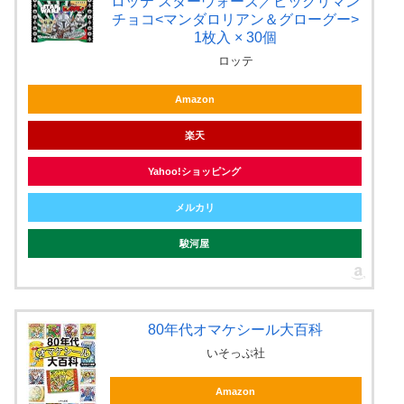
ロッテ スターウォーズ／ビックリマン
チョコ<マンダロリアン＆グローグー>
1枚入 × 30個
ロッテ
Amazon
楽天
Yahoo!ショッピング
メルカリ
駿河屋
80年代オマケシール大百科
いそっぷ社
Amazon