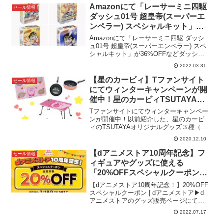
Amazonにて「レーサーミニ四駆
セール情報
ダッシュ01号 超皇帝(スーパーエ
ンペラー) スペシャルキット」が
36%OFFなどダッシュ四駆郎のミ
Amazonにて「レーサーミニ四駆 ダッシ
ニ四駆がセール中。
ュ01号 超皇帝(スーパーエンペラー) スペ
シャルキット」が36%OFFなどダッシュ
四駆郎のミニ四駆がセール中。いずれも
2022.03.31
定価は税込1,210円ですが、特に割引率の
高いのはシューティングスターがセッ
【星のカービィ】Tファンサイト
セール情報
ト...
にてウィンターキャンペーンが開
催中！星のカービィTSUTAYAオ
リジナルグッズ３種が50%OFF。
Tファンサイトにてウィンターキャンペー
2021年1月11日まで。
ンが開催中！以前紹介した、星のカービ
ィのTSUTAYAオリジナルグッズ３種（テ
ーブル、体組成計、フライパン）がなん
2020.12.10
と50%OFFのスペシャルプライスとなっ
てまいます！2021年1月11日まで。Tファ
【dアニメストア10周年記念】フ
セール情報
ンサ...
ィギュアやグッズに使える
「20%OFFスペシャルクーポン」
が配布中。7月18日（月）まで。
【dアニメストア10周年記念！】20%OFF
スペシャルクーポン | dアニメストア▶︎d
アニメストアのグッズ販売ページにて、
期間中にグッズやフィギュアに使える
2022.07.17
20%OFFクーポンが配布中。クーポン利