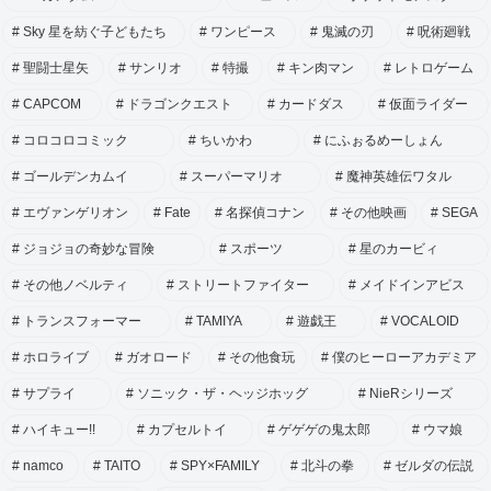
Sky 星を紡ぐ子どもたち
ワンピース
鬼滅の刃
呪術廻戦
聖闘士星矢
サンリオ
特撮
キン肉マン
レトロゲーム
CAPCOM
ドラゴンクエスト
カードダス
仮面ライダー
コロコロコミック
ちいかわ
にふぉるめーしょん
ゴールデンカムイ
スーパーマリオ
魔神英雄伝ワタル
エヴァンゲリオン
Fate
名探偵コナン
その他映画
SEGA
ジョジョの奇妙な冒険
スポーツ
星のカービィ
その他ノベルティ
ストリートファイター
メイドインアビス
トランスフォーマー
TAMIYA
遊戯王
VOCALOID
ホロライブ
ガオロード
その他食玩
僕のヒーローアカデミア
サプライ
ソニック・ザ・ヘッジホッグ
NieRシリーズ
ハイキュー!!
カプセルトイ
ゲゲゲの鬼太郎
ウマ娘
namco
TAITO
SPY×FAMILY
北斗の拳
ゼルダの伝説