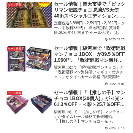
用可能期間：7月15日（金）12:00～7...
セール情報｜楽天市場で「ビック
セール情報
リマン伝説チョコ 悪魔VS天使
40thスペシャルエディション」
1BOX(30個セット) が40%OFFで
定価税込3,888円→2,592円（2,262円＋ク
セール開始。
ール手数料330円） ※送料別途 賞味期
限:2026年4月末まで セール会場↓【お得
なクーポン発行中！】＼40%OFF 売り切
2025.08.25
り／【ロッテ公式】ビックリマン伝説チ
ョコ 悪魔VS天使 40t...
セール情報｜駿河屋で「呪術廻戦
セール情報
マンチョコ 1BOX」が39.5％OFF
1,960円。「呪術廻戦マン海洋堂
フィギュア付きチョコ 1BOX」が
駿河屋.jpにて「呪術廻戦マンチョコ」と
58.4％OFF 2,290円でタイムセー
「呪術廻戦マン海洋堂フィギュア付きチ
ョコ」がタイムセール価格で販売開始。
ル中【ビックリマン】
駿河屋 -【BOX】呪術廻戦マンチョコ
2022.05.08
▶︎「呪術廻戦マンチョコ1BOX（30個
入）が、定価3,240円 (税込)→1,960円
セール情報｜「【推しの子】マン
セール情報
（...
チョコ 1BOX(30個入)」が＜光＞
61.3％OFF・＜影＞25.7％OFFで
タイムセール中。駿河屋タイムセ
駿河屋.jpにて「【推しの子】マンチョコ
ール【ビックリマン】
」がタイムセール価格で販売開始。
「【推しの子】マンチョコ＜光＞
1BOX(30個入)」が、定価4,212円 (税
2024.08.10
込)→1,630円 (税込)。新品定価より