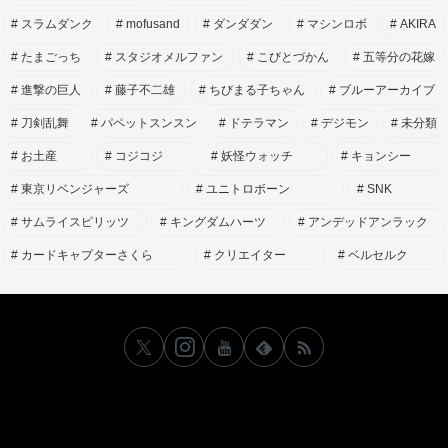
スラムダンク
mofusand
ダンダダン
マシンロボ
AKIRA
たまごっち
スタジオメルファン
こびとづかん
五等分の花嫁
進撃の巨人
藤子不二雄
ちびまる子ちゃん
ブルーアーカイブ
刀剣乱舞
パペットスンスン
ドテラマン
デジモン
未分類
お土産
コジコジ
妖怪ウォッチ
キョンシー
東京リベンジャーズ
ユニトロボーン
SNK
サムライスピリッツ
キングダムハーツ
アンデッドアンラック
カードキャプターさくら
クリエイター
ベルセルク