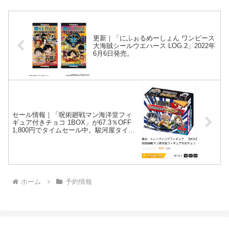
更新｜「にふぉるめーしょん ワンピース
大海賊シールウエハース LOG.2」2022年
6月6日発売。
セール情報｜「呪術廻戦マン海洋堂フィ
ギュア付きチョコ 1BOX」が67.3％OFF
1,800円でタイムセール中。駿河屋タイム
セール【ビックリマン】
ホーム
予約情報