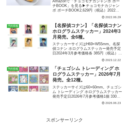
Amazonで「チョコモナカジャンボ ポー
チBOOK」を見る▶︎チョコモナカジャン
ボ ポーチBOOK2,629円（税込）2022年8
月2日発売宝島社「チョコモナカ」誕生か
2022.06.29
ら今年で50年!不動の人気を誇るロングセ
ラーアイス「チョコモナカジャン...
【名探偵コナン】「名探偵コナン
予約情報
ホログラムステッカー」2024年3
月発売。全6種。
ステッカーサイズはH69×W55mm。名探
偵コナン ホログラムステッカー発売予定
日2024年3月参考価格各 385円（税込）ラ
インナップシール 全6種メーカートーシ
2023.12.22
ンパック〉楽天市場で予約する商品解説
『名探偵コナン』より、ホログラムステ
「チェゴシム トレーディング ホ
予約情報
ッカ...
ログラムステッカー」2026年7月
発売。全12種。
ステッカーサイズは60×60mm。チェゴシ
ム トレーディング ホログラムステッカー
発売予定日2026年7月参考価格1個 330円
（税込）1BOX （12個入） 3,960円（税
2026.06.23
込）ラインナップ全12種メーカーティー
ズファクトリー商品解説韓国...
スポンサーリンク