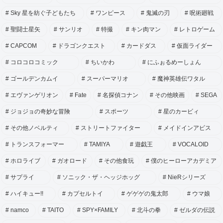
Sky 星を紡ぐ子どもたち
ワンピース
鬼滅の刃
呪術廻戦
聖闘士星矢
サンリオ
特撮
キン肉マン
レトロゲーム
CAPCOM
ドラゴンクエスト
カードダス
仮面ライダー
コロコロコミック
ちいかわ
にふぉるめーしょん
ゴールデンカムイ
スーパーマリオ
魔神英雄伝ワタル
エヴァンゲリオン
Fate
名探偵コナン
その他映画
SEGA
ジョジョの奇妙な冒険
スポーツ
星のカービィ
その他ノベルティ
ストリートファイター
メイドインアビス
トランスフォーマー
TAMIYA
遊戯王
VOCALOID
ホロライブ
ガオロード
その他食玩
僕のヒーローアカデミア
サプライ
ソニック・ザ・ヘッジホッグ
NieRシリーズ
ハイキュー!!
カプセルトイ
ゲゲゲの鬼太郎
ウマ娘
namco
TAITO
SPY×FAMILY
北斗の拳
ゼルダの伝説