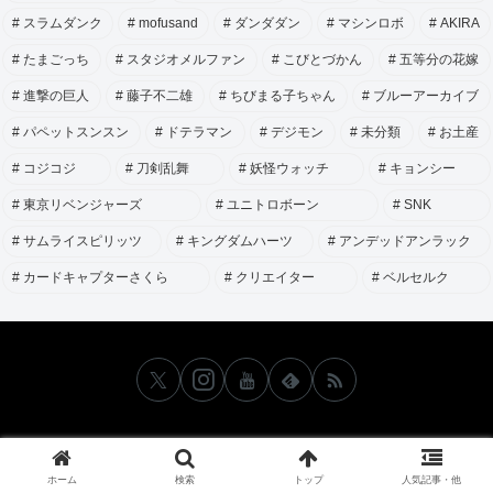
スラムダンク
mofusand
ダンダダン
マシンロボ
AKIRA
たまごっち
スタジオメルファン
こびとづかん
五等分の花嫁
進撃の巨人
藤子不二雄
ちびまる子ちゃん
ブルーアーカイブ
パペットスンスン
ドテラマン
デジモン
未分類
お土産
コジコジ
刀剣乱舞
妖怪ウォッチ
キョンシー
東京リベンジャーズ
ユニトロボーン
SNK
サムライスピリッツ
キングダムハーツ
アンデッドアンラック
カードキャプターさくら
クリエイター
ベルセルク
ホーム
検索
トップ
人気記事・他