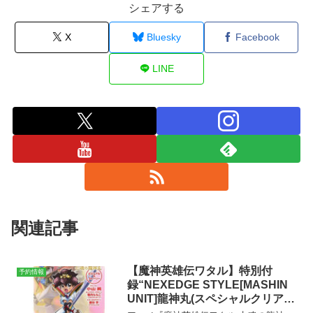
シェアする
X
Bluesky
Facebook
LINE
関連記事
【魔神英雄伝ワタル】特別付
予約情報
録“NEXEDGE STYLE[MASHIN
UNIT]龍神丸(スペシャルクリアー
カラーVer)”が付属「魔神英雄伝