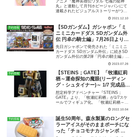
アニメ『魔神英雄伝ワタル 七魂の龍神
ワタル 七魂の龍神丸 ビジュアル
丸』と連動して月刊ホビージャパンにて
連載されたビジュアルストーリーがつい
&ストーリー」が発売中。
に限定フィギュア付きで単行本化。現在
2021.12.10
発売中です。本書限定フィギュア付き! ビ
ジュアルストーリー、単行本化決
【SDガンダム】ガシャポン「ミ
予約情報
定!YouTube BAN...
ニミニカードダス SDガンダム外
伝 円卓の騎士編」7月26日よりガ
シャポンオンライン予約開始。全
先日ガシャポンで発売された「ミニミニ
8種。
カードダス SDガンダム外伝」に続きSD
ガンダム外伝の第2弾「円卓の騎士編」が
発売決定。ガシャポンオンラインで本日
2023.07.26
より予約開始予定。カード倍増！
ABCDEFGH予約ページはこちら→ミニミ
【STEINS；GATE】 「牧瀬紅莉
予約情報
ニカードダス SD...
栖～運命探知の魔眼(リーディン
グ・シュタイナー)～ 1/7 完成品フ
ィギュア」が2023年10月発売予
想定科学アドベンチャー『STEINS；
定。
GATE』より、「牧瀬紅莉栖」が1/7スケ
ールでフィギュア化。 「牧瀬紅莉栖～運
命探知の魔眼(リーディング・シュタイナ
2022.10.04
ー)～ 1/7 完成品フィギュア」が2023年3
月に発売決定。メーカーはグッドスマ
誕生50周年。森永製菓のロングセ
予約情報
イ...
ラーアイスがそのままポーチにな
った「チョコモナカジャンボ ポ
ーチBOOK」が8月2日に発売。