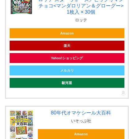
チョコ<マンダロリアン＆グローグー>
1枚入 × 30個
ロッテ
Amazon
楽天
Yahoo!ショッピング
メルカリ
駿河屋
80年代オマケシール大百科
いそっぷ社
Amazon