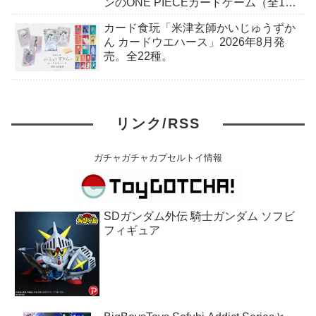
ンのONE PIECEカードゲーム（全10
種）+ステッカー（全6種）がもらえ
カード食玩「米津玄師かいじゅうずか
る。2026年7月18日（土）〜。
ん カードウエハース」2026年8月発
売。全22種。
リンク/RSS
ガチャガチャカプセルトイ情報
SDガンダム外伝 騎士ガンダム ソフビ
フィギュア