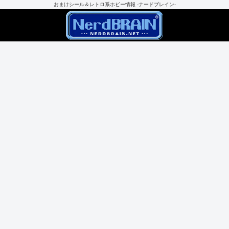
おまけシール＆レトロ系ホビー情報 -ナードブレイン-