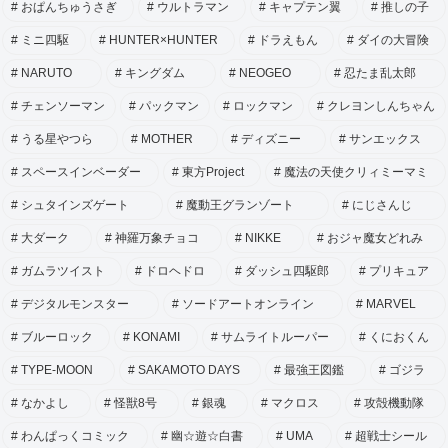
おぱんちゅうさぎ
ウルトラマン
キャプテン翼
推しの子
ミニ四駆
HUNTER×HUNTER
ドラえもん
ダイの大冒険
NARUTO
キングダム
NEOGEO
忍たま乱太郎
チェンソーマン
パックマン
ロックマン
クレヨンしんちゃん
うる星やつら
MOTHER
ディズニー
サンエックス
スペースインベーダー
東方Project
魔法の天使クリィミーマミ
シュタインズゲート
魔動王グランゾート
にじさんじ
大ダーク
神羅万象チョコ
NIKKE
おジャ魔女どれみ
ガムラツイスト
ドロヘドロ
ダッシュ四駆郎
プリキュア
デジタルモンスター
ソードアートオンライン
MARVEL
ブルーロック
KONAMI
サムライトルーパー
くにおくん
TYPE-MOON
SAKAMOTO DAYS
最強王図鑑
ゴジラ
なかよし
怪獣8号
銀魂
マクロス
攻殻機動隊
わんぱっくコミック
幽☆遊☆白書
UMA
超戦士シール