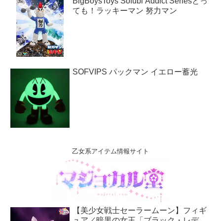
BigBoysToys Sofubi Addict Seriesとっ
ても！ラッキーマン 努力マン
SOFVIPS パックマン イエロー蓄光
乙女系アイテム情報サイト
【美少女戦士セーラームーン】フィギ
ュア／暗黒の女王「ブラック・レデ