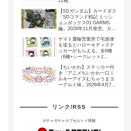
22種。
【SDガンダム】カードダス
「SDコマンド戦記 ミッシ
ョンボックス01 GARMS
編」2026年11月発売。カー
ド全40種+ブックレット。
ヤマト運輸営業所で宅急便
プレミアムバンダイ予約開
を送るとハローキティステ
始。
ッカーがもらえる。全8種
（6種+シークレット2
種）。シークレットはキラ
【ちいかわ】ステッカー付
キラシール。
き「アニメちいかわ一口ミ
ルキーアイスむちゃうまヨ
ーグルト味」2026年4月7日
（火）発売。キャンディ型
ステッカー 全6種。セブン-
イレブンで取扱予定。
リンク/RSS
ガチャガチャカプセルトイ情報