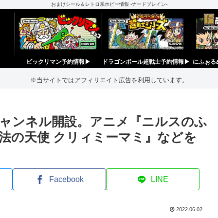
おまけシール＆レトロ系ホビー情報 -ナードブレイン-
ビックリマン予約情報▶︎
ドラゴンボール超戦士予約情報▶︎
にふぉる
※当サイトではアフィリエイト広告を利用しています。
ubeチャンネル開設。アニメ『ニルスのふ
法の天使 クリィミーマミ』などを
Facebook
LINE
2022.06.02