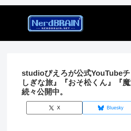
studioぴえろが公式YouT
しぎな旅』『おそ松くん』『魔
続々公開中。
X
Bluesky