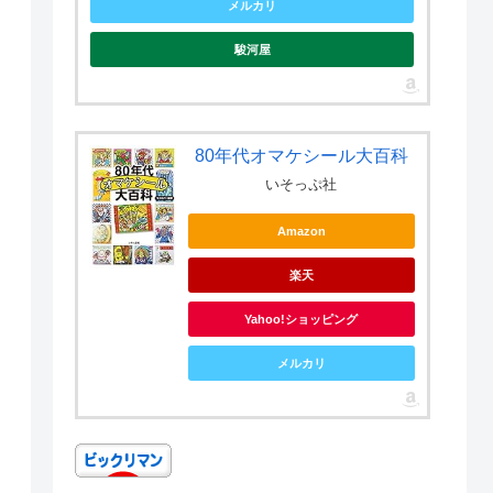
メルカリ
駿河屋
80年代オマケシール大百科
いそっぷ社
Amazon
楽天
Yahoo!ショッピング
メルカリ