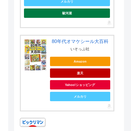
メルカリ
駿河屋
80年代オマケシール大百科
いそっぷ社
Amazon
楽天
Yahoo!ショッピング
メルカリ