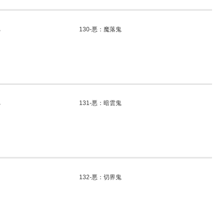
ち
130-悪：魔落鬼
ち
131-悪：暗雲鬼
132-悪：切界鬼