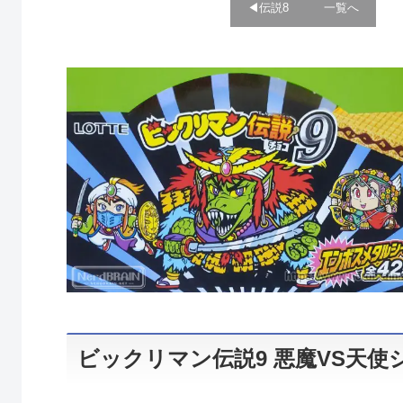
◀︎伝説8
一覧へ
ビックリマン伝説9 悪魔VS天使シ