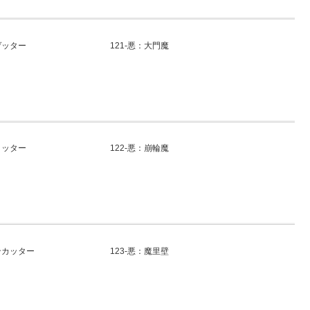
ゲッター
121-悪：大門魔
ヒッター
122-悪：崩輪魔
ンカッター
123-悪：魔里壁