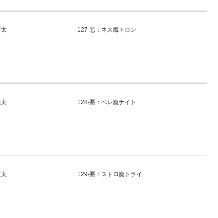
平太
127-悪：ネス魔トロン
長太
128-悪：ベレ魔ナイト
仁太
129-悪：ストロ魔トライ