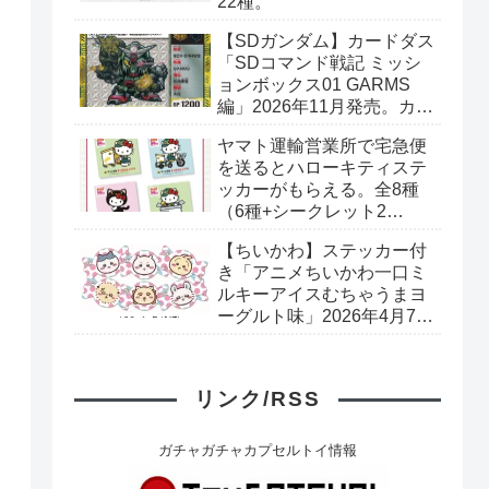
22種。
【SDガンダム】カードダス
「SDコマンド戦記 ミッシ
ョンボックス01 GARMS
編」2026年11月発売。カー
ド全40種+ブックレット。
ヤマト運輸営業所で宅急便
プレミアムバンダイ予約開
を送るとハローキティステ
始。
ッカーがもらえる。全8種
（6種+シークレット2
種）。シークレットはキラ
【ちいかわ】ステッカー付
キラシール。
き「アニメちいかわ一口ミ
ルキーアイスむちゃうまヨ
ーグルト味」2026年4月7日
（火）発売。キャンディ型
ステッカー 全6種。セブン-
イレブンで取扱予定。
リンク/RSS
ガチャガチャカプセルトイ情報