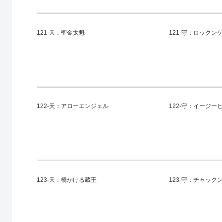
121-天：聖金太魁
121-守：ロックン
122-天：アローエンジェル
122-守：イージー
123-天：橋かける蔵王
123-守：チャック