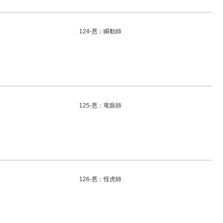
124-悪：瞬動師
125-悪：竜眼師
126-悪：怪虎師