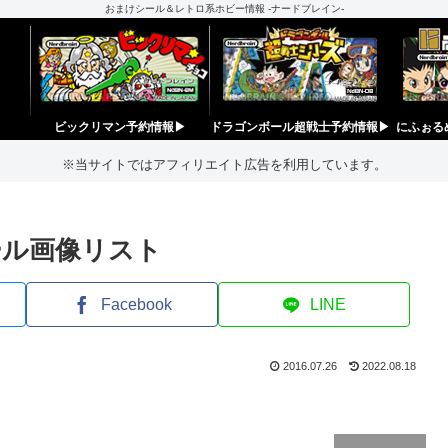
おまけシール＆レトロ系ホビー情報 -ナードブレイン-
ビックリマン予約情報▶︎
ドラゴンボール超戦士予約情報▶︎
にふぉる
※当サイトではアフィリエイト広告を利用しています。
ール画像リスト
Facebook
LINE
2016.07.26
2022.08.18