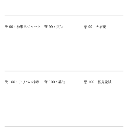
天-99：神帝男ジャック
守-99：突助
悪-99：大層魔
天-100：アリババ神帝
守-100：芸助
悪-100：怪鬼党賊