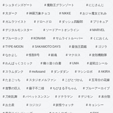
シュタインズゲート
魔動王グランゾート
にじさんじ
大ダーク
神羅万象チョコ
NIKKE
おジャ魔女どれみ
ガムラツイスト
ドロヘドロ
ダッシュ四駆郎
プリキュア
デジタルモンスター
ソードアートオンライン
MARVEL
ブルーロック
KONAMI
サムライトルーパー
くにおくん
TYPE-MOON
SAKAMOTO DAYS
最強王図鑑
ゴジラ
なかよし
怪獣8号
銀魂
マクロス
攻殻機動隊
わんぱっくコミック
幽☆遊☆白書
UMA
超戦士シール
スラムダンク
mofusand
ダンダダン
マシンロボ
AKIRA
たまごっち
スタジオメルファン
こびとづかん
五等分の花嫁
進撃の巨人
藤子不二雄
ちびまる子ちゃん
ブルーアーカイブ
刀剣乱舞
パペットスンスン
ドテラマン
デジモン
未分類
お土産
コジコジ
妖怪ウォッチ
キョンシー