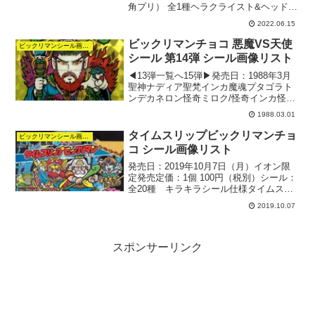
角プリ） 全1種ヘラクライスト&ヘッドロ
ココ2022年8月号にはぷにるはかわいいス
2022.06.15
ライムスペシャルシールがつくようで
す。▼＜月刊コロコロコミック2022年...
ビックリマンチョコ 悪魔VS天使
ビックリマンシール画像リスト
シール 第14弾 シール画像リスト
◀︎13弾一覧へ15弾▶︎発売日：1988年3月
聖神ナディア聖梵インカ魔魂プタゴラト
ンデカネロン怪奇ミロク/怪奇インカ怪奇
インカ157-天：烈神照光157-守：燐寸班
1988.03.01
157-悪：闇似暗背景：色有り158-天：聖
妃リーチ158-守：一休班15...
タイムスリップビックリマンチョ
ビックリマンシール画像リスト
コ シール画像リスト
発売日：2019年10月7日（月）イオン限
定発売定価：1個 100円（税別）シール：
全20種 キラキラシール仕様タイムスリ
ップビックリマンシール画像リスト1：ヘ
2019.10.07
ッドロココ2：ヤマト爆神3：愛然かぐや
4：サタンマリア5：野聖エルサM6：ゴー
ス...
スポンサーリンク