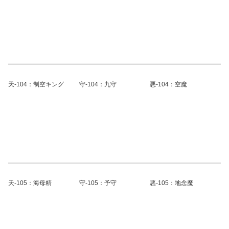
天-104：制空キング
守-104：九守
悪-104：空魔
天-105：海母精
守-105：予守
悪-105：地念魔