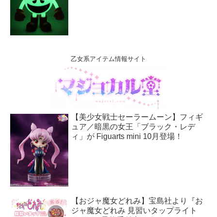
乙女系アイテム情報サイト
【美少女戦士セーラームーン】フィギ
ュア／暗黒の女王「ブラック・レデ
ィ」が Figuarts mini 10月登場！
【おジャ魔女どれみ】宝島社より『お
ジャ魔女どれみ 見習いタップライト