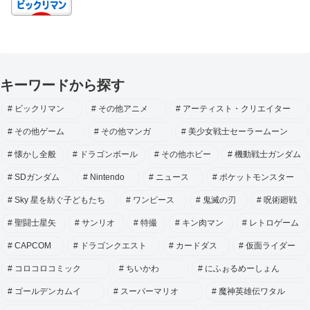
キーワードから探す
ビックリマン
その他アニメ
アーティスト・クリエイター
その他ゲーム
その他マンガ
美少女戦士セーラームーン
懐かし全般
ドラゴンボール
その他ホビー
機動戦士ガンダム
SDガンダム
Nintendo
ニュース
ポケットモンスター
Sky 星を紡ぐ子どもたち
ワンピース
鬼滅の刃
呪術廻戦
聖闘士星矢
サンリオ
特撮
キン肉マン
レトロゲーム
CAPCOM
ドラゴンクエスト
カードダス
仮面ライダー
コロコロコミック
ちいかわ
にふぉるめーしょん
ゴールデンカムイ
スーパーマリオ
魔神英雄伝ワタル