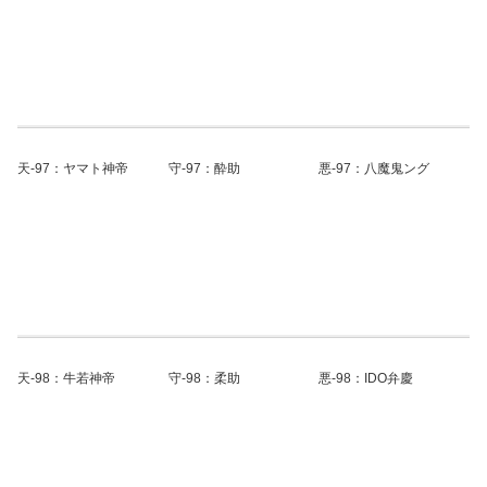
天-97：ヤマト神帝
守-97：酔助
悪-97：八魔鬼ング
天-98：牛若神帝
守-98：柔助
悪-98：IDO弁慶