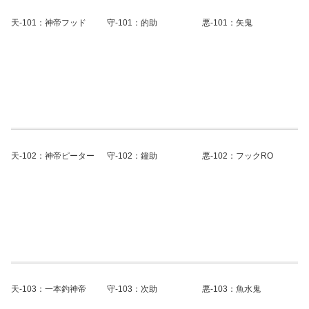
天-101：神帝フッド
守-101：的助
悪-101：矢鬼
天-102：神帝ピーター
守-102：鐘助
悪-102：フックRO
天-103：一本釣神帝
守-103：次助
悪-103：魚水鬼