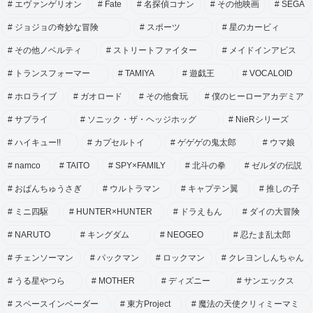
エヴァンゲリオン
Fate
名探偵コナン
その他映画
SEGA
ジョジョの奇妙な冒険
スポーツ
星のカービィ
その他ノベルティ
ストリートファイター
メイドインアビス
トランスフォーマー
TAMIYA
遊戯王
VOCALOID
ホロライブ
ガオロード
その他食玩
僕のヒーローアカデミア
サプライ
ソニック・ザ・ヘッジホッグ
NieRシリーズ
ハイキュー!!
カプセルトイ
ゲゲゲの鬼太郎
ウマ娘
namco
TAITO
SPY×FAMILY
北斗の拳
ゼルダの伝説
おぱんちゅうさぎ
ウルトラマン
キャプテン翼
推しの子
ミニ四駆
HUNTER×HUNTER
ドラえもん
ダイの大冒険
NARUTO
キングダム
NEOGEO
忍たま乱太郎
チェンソーマン
パックマン
ロックマン
クレヨンしんちゃん
うる星やつら
MOTHER
ディズニー
サンエックス
スペースインベーダー
東方Project
魔法の天使クリィミーマミ