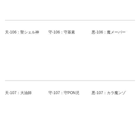
天-106：聖シェル神
守-106：守基素
悪-106：魔メーバー
天-107：大油師
守-107：守PON児
悪-107：カラ魔ンゾ