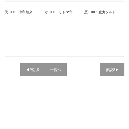
天-108：中和如来
守-108：リトマ守
悪-108：魔鬼ソルト
◀︎伝説6
一覧へ
伝説8▶︎