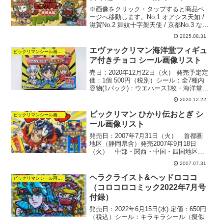
※画像をクリック・タップすると商品ペ
ージへ移動します。No.1 オアシス天如 /
滋賀No.2 舞妓十字架天使 / 京都No.3 なに
わゼウス / 大阪No.4 シャーマンカーン /
2025.08.31
兵庫No.5 愛然かぐや / 奈良No.6 魔僧弁慶
/...
エヴァックリマン海洋堂フィギュ
ビックリマンシール画像リスト
ア付きチョコ シール画像リスト
売日：2020年12月22日（火） 発売予定定
価：1個 500円（税別）シール：全7種内
容物(1パック)：ウエハース1枚・海洋堂特
製フィギュア・ビックリマンシール1枚■
2020.12.22
サイズ：約3.5㎝■材質：本体PVC、台座
ABS■原型制作：エヴァクライ...
ビックリマン ひかり伝おとぎ シ
ビックリマンシール画像リスト
ール画像リスト
発売日：2007年7月31日（火） 首都圏
地区（静岡県含）発売2007年9月18日
（火） 中部・関西・中国・四国地区拡
大2007年11月20日（火） 北海道・東
2007.07.31
北・九州地区拡大価格：1個 80円（税
別）シール：全42種悪魔vs天使シール
ヘラクライスト&ヘッドロココ
ビックリマンシール画像リスト
ひ...
（コロコロコミック2022年7月号
付録）
発売日：2022年6月15日(水) 定価：650円
（税込）シール：キラキラシール（擬似