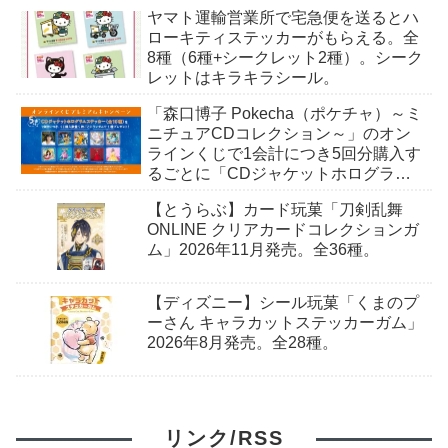
ヤマト運輸営業所で宅急便を送るとハ
ローキティステッカーがもらえる。全
8種（6種+シークレット2種）。シーク
レットはキラキラシール。
「森口博子 Pokecha（ポケチャ）～ミ
ニチュアCDコレクション～」のオン
ラインくじで1会計につき5回分購入す
るごとに「CDジャケットホログラム
ステッカー」がもらえる。全10種。8
【とうらぶ】カード玩菓「刀剣乱舞
月15日〜。
ONLINE クリアカードコレクションガ
ム」2026年11月発売。全36種。
【ディズニー】シール玩菓「くまのプ
ーさん キャラカットステッカーガム」
2026年8月発売。全28種。
リンク/RSS