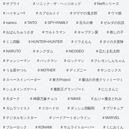
サプライ
ソニック・ザ・ヘッジホッグ
NieRシリーズ
ハイキュー!!
カプセルトイ
ゲゲゲの鬼太郎
ウマ娘
namco
TAITO
SPY×FAMILY
北斗の拳
ゼルダの伝説
おぱんちゅうさぎ
ウルトラマン
キャプテン翼
推しの子
ミニ四駆
HUNTER×HUNTER
ドラえもん
ダイの大冒険
NARUTO
キングダム
NEOGEO
忍たま乱太郎
チェンソーマン
パックマン
ロックマン
クレヨンしんちゃん
うる星やつら
MOTHER
ディズニー
サンエックス
スペースインベーダー
東方Project
魔法の天使クリィミーマミ
シュタインズゲート
魔動王グランゾート
にじさんじ
大ダーク
神羅万象チョコ
NIKKE
おジャ魔女どれみ
ガムラツイスト
ドロヘドロ
ダッシュ四駆郎
プリキュア
デジタルモンスター
ソードアートオンライン
MARVEL
ブルーロック
KONAMI
サムライトルーパー
くにおくん