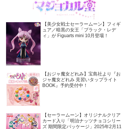
【美少女戦士セーラームーン】フィギ
ュア／暗黒の女王「ブラック・レデ
ィ」が Figuarts mini 10月登場！
【おジャ魔女どれみ】宝島社より『お
ジャ魔女どれみ 見習いタップライト
BOOK』予約受付中！
【セーラームーン】オリジナルクリア
カード入り「明治ナッツチョコシリー
ズ 期間限定パッケージ」2025年2月11