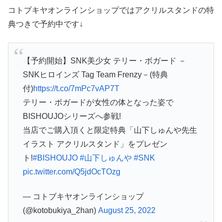
コトブキヤオンラインショップではアクリルスタンドの特
典つきで予約中です↓
【予約開始】SNK美少女 テリー・ボガード －
SNKヒロインズ Tag Team Frenzy－(特典
付)
https://t.co/7mPc7vAP7T
テリー・ボガードが女性の体となった姿で
BISHOUJOシリーズへ参戦!
当店でご購入頂くと限定特典「山下しゅんや先生
イラスト アクリルスタンド」をプレゼン
ト!
#BISHOUJO
#山下しゅんや
#SNK
pic.twitter.com/Q5jdOcTOzg
— コトブキヤオンラインショップ
(@kotobukiya_2han)
August 25, 2022