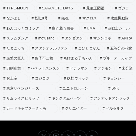
TYPE-MOON
SAKAMOTO DAYS
最強王図鑑
ゴジラ
なかよし
怪獣8号
銀魂
マクロス
攻殻機動隊
わんぱっくコミック
幽☆遊☆白書
UMA
超戦士シール
スラムダンク
mofusand
ダンダダン
マシンロボ
AKIRA
たまごっち
スタジオメルファン
こびとづかん
五等分の花嫁
進撃の巨人
藤子不二雄
ちびまる子ちゃん
ブルーアーカイブ
刀剣乱舞
パペットスンスン
ドテラマン
デジモン
未分類
お土産
コジコジ
妖怪ウォッチ
キョンシー
東京リベンジャーズ
ユニトロボーン
SNK
サムライスピリッツ
キングダムハーツ
アンデッドアンラック
カードキャプターさくら
クリエイター
ベルセルク