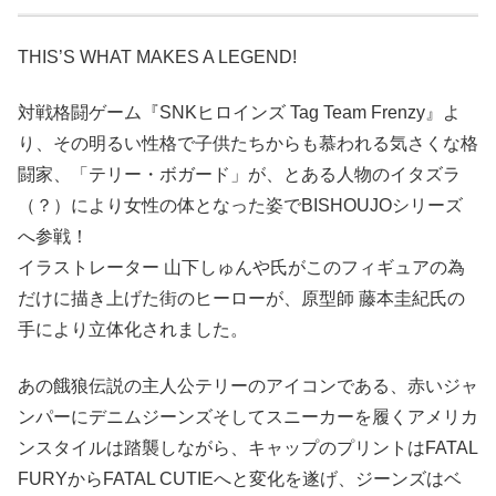
THIS’S WHAT MAKES A LEGEND!
対戦格闘ゲーム『SNKヒロインズ Tag Team Frenzy』よ
り、その明るい性格で子供たちからも慕われる気さくな格
闘家、「テリー・ボガード」が、とある人物のイタズラ
（？）により女性の体となった姿でBISHOUJOシリーズ
へ参戦！
イラストレーター 山下しゅんや氏がこのフィギュアの為
だけに描き上げた街のヒーローが、原型師 藤本圭紀氏の
手により立体化されました。
あの餓狼伝説の主人公テリーのアイコンである、赤いジャ
ンパーにデニムジーンズそしてスニーカーを履くアメリカ
ンスタイルは踏襲しながら、キャップのプリントはFATAL
FURYからFATAL CUTIEへと変化を遂げ、ジーンズはベ