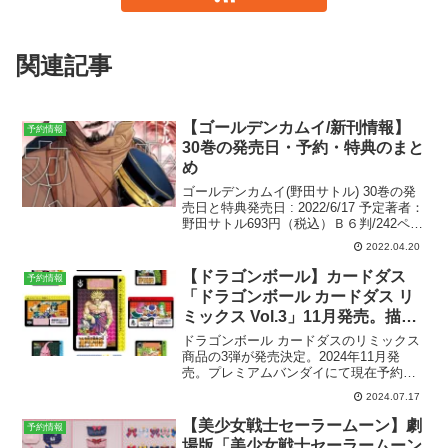
関連記事
【ゴールデンカムイ/新刊情報】
予約情報
30巻の発売日・予約・特典のまと
め
ゴールデンカムイ(野田サトル) 30巻の発
売日と特典発売日 : ‎2022/6/17 予定著者：
野田サトル693円（税込）Ｂ６判/242ペー
ジISBN：978-4-08-892294-2特典無し【今
2022.04.20
月6/17(金)発売！】⁰『#ゴールデンカ...
【ドラゴンボール】カードダス
予約情報
「ドラゴンボール カードダス リ
ミックス Vol.3」11月発売。描き
下ろしホロ含む全86種+特製ガイ
ドラゴンボール カードダスのリミックス
ド+特製スカウターカード。
商品の3弾が発売決定。2024年11月発
売。プレミアムバンダイにて現在予約受
付中です。ドラゴンボール カードダス リ
2024.07.17
ミックス Vol.3(C)バードスタジオ／集英
社・東映アニメーション参考価格7,700...
【美少女戦士セーラームーン】劇
予約情報
場版「美少女戦士セーラームーン