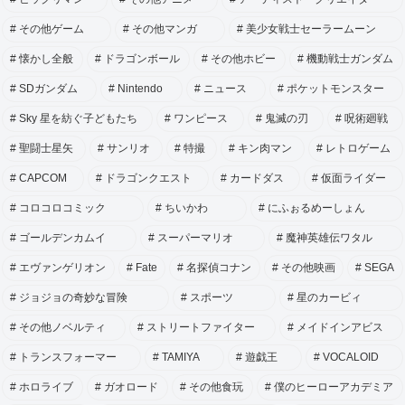
その他ゲーム
その他マンガ
美少女戦士セーラームーン
懐かし全般
ドラゴンボール
その他ホビー
機動戦士ガンダム
SDガンダム
Nintendo
ニュース
ポケットモンスター
Sky 星を紡ぐ子どもたち
ワンピース
鬼滅の刃
呪術廻戦
聖闘士星矢
サンリオ
特撮
キン肉マン
レトロゲーム
CAPCOM
ドラゴンクエスト
カードダス
仮面ライダー
コロコロコミック
ちいかわ
にふぉるめーしょん
ゴールデンカムイ
スーパーマリオ
魔神英雄伝ワタル
エヴァンゲリオン
Fate
名探偵コナン
その他映画
SEGA
ジョジョの奇妙な冒険
スポーツ
星のカービィ
その他ノベルティ
ストリートファイター
メイドインアビス
トランスフォーマー
TAMIYA
遊戯王
VOCALOID
ホロライブ
ガオロード
その他食玩
僕のヒーローアカデミア