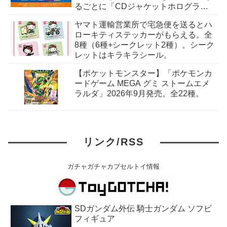
るごとに「CDジャケットホログラム
ステッカー」がもらえる。全10種。8
ヤマト運輸営業所で宅急便を送るとハ
月15日〜。
ローキティステッカーがもらえる。全
8種（6種+シークレット2種）。シーク
レットはキラキラシール。
【ポケットモンスター】「ポケモンカ
ードゲーム MEGA グミ ストームエメ
ラルダ」2026年9月発売。全22種。
リンク/RSS
ガチャガチャカプセルトイ情報
SDガンダム外伝 騎士ガンダム ソフビ
フィギュア