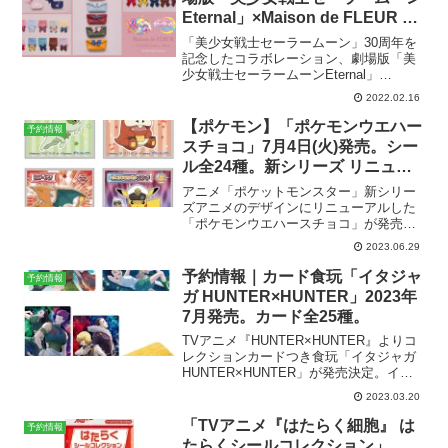
Eternal」×Maison de FLEUR 本
日2022年2月16日(水)より予約開
「美少女戦士セーラームーン」30周年を
始！
記念したコラボレーション、劇場版「美
少女戦士セーラームーンEternal」
×Maison de FLEURの予約販売が本日
2022.02.16
2022年2月16日(水)より開始！●劇場版
「美少女戦士セーラームーンEtern...
【ポケモン】「ポケモンウエハー
予約情報
スチョコ」7月4日(火)発売。シー
ル全24種。新シリーズ リニュー
アル。
アニメ「ポケットモンスター」新シリー
ズアニメのデザインにリニューアルした
「ポケモンウエハースチョコ」が発売。
ポケモンウエハースチョコ©Nintendo・
2023.06.29
Creatures・GAME FREAK・TV Tokyo・
ShoPro･JR Kika...
予約情報｜カード食玩「イタジャ
予約情報
ガ HUNTER×HUNTER」2023年
7月発売。カード全25種。
TVアニメ『HUNTER×HUNTER』よりコ
レクションカードつき食玩「イタジャガ
HUNTER×HUNTER」が発売決定。イタ
ジャガ HUNTER×HUNTER一個165円(税
2023.03.20
込)2023年7月発売予定バンダイAmazonで
見る▶︎TVア...
「TVアニメ『はたらく細胞』 は
予約情報
たらくシールコレクション」