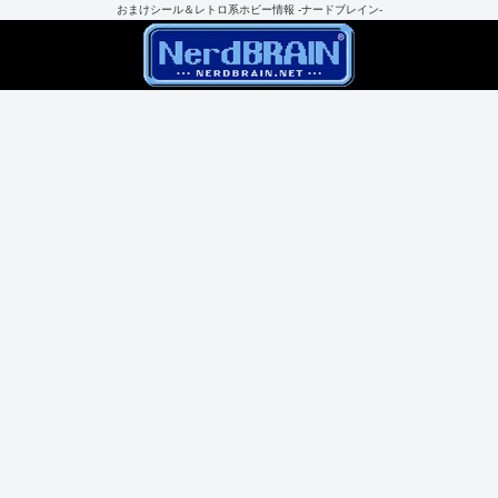
おまけシール＆レトロ系ホビー情報 -ナードブレイン-