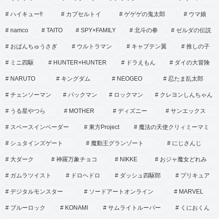
ハイキュー!!
カプセルトイ
ゲゲゲの鬼太郎
ウマ娘
namco
TAITO
SPY×FAMILY
北斗の拳
ゼルダの伝説
おぱんちゅうさぎ
ウルトラマン
キャプテン翼
推しの子
ミニ四駆
HUNTER×HUNTER
ドラえもん
ダイの大冒険
NARUTO
キングダム
NEOGEO
忍たま乱太郎
チェンソーマン
パックマン
ロックマン
クレヨンしんちゃん
うる星やつら
MOTHER
ディズニー
サンエックス
スペースインベーダー
東方Project
魔法の天使クリィミーマミ
シュタインズゲート
魔動王グランゾート
にじさんじ
大ダーク
神羅万象チョコ
NIKKE
おジャ魔女どれみ
ガムラツイスト
ドロヘドロ
ダッシュ四駆郎
プリキュア
デジタルモンスター
ソードアートオンライン
MARVEL
ブルーロック
KONAMI
サムライトルーパー
くにおくん