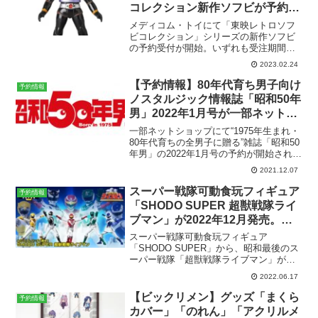
コレクション新作ソフビが予約開
始。
メディコム・トイにて「東映レトロソフ
ビコレクション」シリーズの新作ソフビ
の予約受付が開始。いずれも受注期間は3
月31日までで、6月下旬発売予定。商品詳
2023.02.24
細等、各商品ページで確認できます。そ
の他、ソフビ・ファイティングシリーズ
【予約情報】80年代育ち男子向け
予約情報
も予約受付開始です...
ノスタルジック情報誌「昭和50年
男」2022年1月号が一部ネットシ
ョップにて予約開始！12月10日
一部ネットショップにて“1975年生まれ・
発売。特集は「オレたちに元気を
80年代育ちの全男子に贈る”雑誌「昭和50
年男」の2022年1月号の予約が開始されま
くれた お菓子」。
した。予約が開始されたのは以下の店舗■
2021.12.07
昭和５０年男２０２２年１月号雑誌 ： オ
ンライン書店e-honまだ内容につい...
スーパー戦隊可動食玩フィギュア
予約情報
「SHODO SUPER 超獣戦隊ライ
ブマン」が2022年12月発売。予
約受付開始。プレミアムバンダイ
スーパー戦隊可動食玩フィギュア
限定。
「SHODO SUPER」から、昭和最後のス
ーパー戦隊「超獣戦隊ライブマン」が発
売決定。2022年11月発売。プレミアムバ
2022.06.17
ンダイ限定。現在予約受付中です。
SHODO SUPER 超獣戦隊ライブマン
【ビックリメン】グッズ「まくら
予約情報
8,800円(...
カバー」「のれん」「アクリルメ