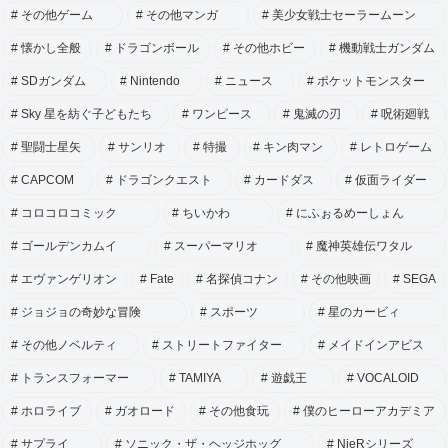
その他ゲーム
その他マンガ
美少女戦士セーラームーン
懐かし全般
ドラゴンボール
その他ホビー
機動戦士ガンダム
SDガンダム
Nintendo
ニュース
ポケットモンスター
Sky 星を紡ぐ子どもたち
ワンピース
鬼滅の刃
呪術廻戦
聖闘士星矢
サンリオ
特撮
キン肉マン
レトロゲーム
CAPCOM
ドラゴンクエスト
カードダス
仮面ライダー
コロコロコミック
ちいかわ
にふぉるめーしょん
ゴールデンカムイ
スーパーマリオ
魔神英雄伝ワタル
エヴァンゲリオン
Fate
名探偵コナン
その他映画
SEGA
ジョジョの奇妙な冒険
スポーツ
星のカービィ
その他ノベルティ
ストリートファイター
メイドインアビス
トランスフォーマー
TAMIYA
遊戯王
VOCALOID
ホロライブ
ガオロード
その他食玩
僕のヒーローアカデミア
サプライ
ソニック・ザ・ヘッジホッグ
NieRシリーズ