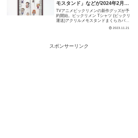
モスタンド」などが2024年2月発
売。【ビックリマン】
TVアニメビックリメンの新作グッズが予
約開始。ビックリメン Tシャツ (ビックリ
運送)アクリルメモスタンドまくらカバー
トートバッグネックストラップ付きパス
2023.11.21
ケースのれんブランケット
スポンサーリンク