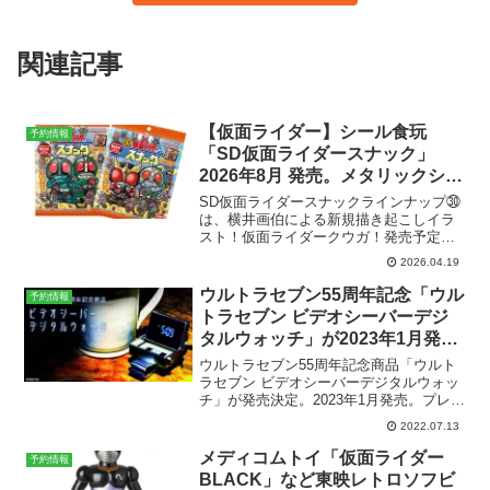
関連記事
【仮面ライダー】シール食玩
予約情報
「SD仮面ライダースナック」
2026年8月 発売。メタリックシー
ル全31種
SD仮面ライダースナックラインナップ㉚
は、横井画伯による新規描き起こしイラ
スト！仮面ライダークウガ！発売予定日
2026年8月参考価格確認中ラインナップ全
2026.04.19
31種メーカーバンダイ予約情報各ショッ
プボタンをクリック・タップすると商品
ウルトラセブン55周年記念「ウル
予約情報
ページ、もしく...
トラセブン ビデオシーバーデジ
タルウォッチ」が2023年1月発売
予定。予約受付開始。
ウルトラセブン55周年記念商品「ウルト
ラセブン ビデオシーバーデジタルウォッ
チ」が発売決定。2023年1月発売。プレミ
アムバンダイ / ULTRAMANSHOP限定で
2022.07.13
現在予約受付中です。ウルトラセブン ビ
デオシーバーデジタルウォッチ24,2...
メディコムトイ「仮面ライダー
予約情報
BLACK」など東映レトロソフビ