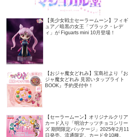
【美少女戦士セーラームーン】フィギ
ュア／暗黒の女王「ブラック・レデ
ィ」が Figuarts mini 10月登場！
【おジャ魔女どれみ】宝島社より『お
ジャ魔女どれみ 見習いタップライト
BOOK』予約受付中！
【セーラームーン】オリジナルクリア
カード入り「明治ナッツチョコシリー
ズ 期間限定パッケージ」2025年2月11
日発売。流通限定。カード全10種。