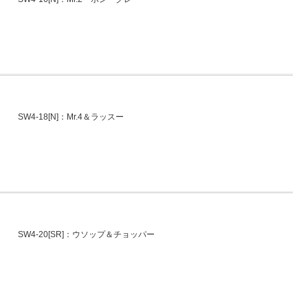
SW4-18[N]：Mr.4＆ラッスー
SW4-20[SR]：ウソップ＆チョッパー