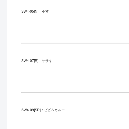
SW4-05[N]：小紫
SW4-07[R]：ササキ
SW4-09[SR]：ビビ＆カルー