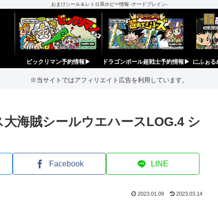
おまけシール＆レトロ系ホビー情報 -ナードブレイン-
ビックリマン予約情報▶︎
ドラゴンボール超戦士予約情報▶︎
にふぉる
※当サイトではアフィリエイト広告を利用しています。
大海賊シールウエハースLOG.4 シ
Facebook
LINE
2023.01.09
2023.03.14