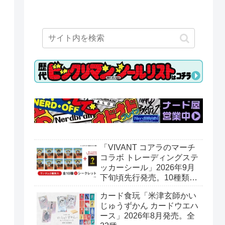
「VIVANT コアラのマーチ
コラボ トレーディングステ
ッカーシール」2026年9月
下旬頃先行発売。10種類＋
シークレット1種。ロッテ
カード食玩「米津玄師かい
オンラインショップ限定。
じゅうずかん カードウエハ
ース」2026年8月発売。全