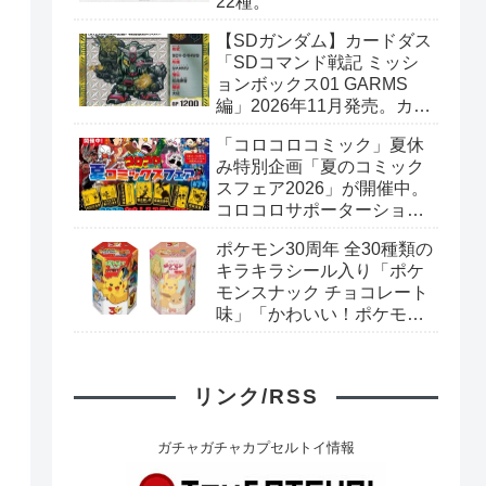
22種。
【SDガンダム】カードダス
「SDコマンド戦記 ミッシ
ョンボックス01 GARMS
編」2026年11月発売。カー
ド全40種+ブックレット。
「コロコロコミック」夏休
プレミアムバンダイ予約開
み特別企画「夏のコミック
始。
スフェア2026」が開催中。
コロコロサポーターショッ
プで対象のコミックスを購
ポケモン30周年 全30種類の
入すると「コロコロおもし
キラキラシール入り「ポケ
ろステッカー」がもらえ
モンスナック チョコレート
る。全7種。
味」「かわいい！ポケモン
スナック いちご味」リニュ
ーアル新発売。
リンク/RSS
ガチャガチャカプセルトイ情報