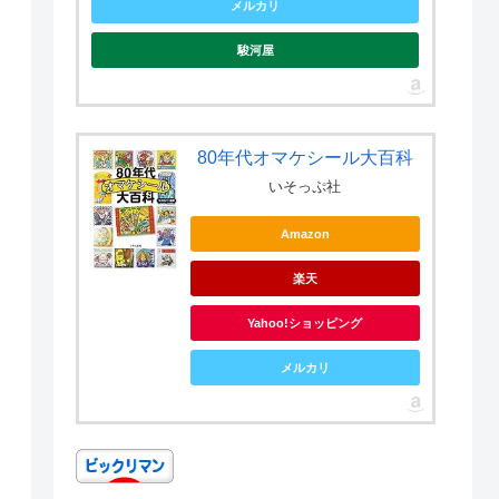
メルカリ
駿河屋
80年代オマケシール大百科
いそっぷ社
Amazon
楽天
Yahoo!ショッピング
メルカリ