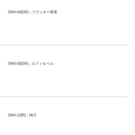
SW4-06[GR]：フランキー将軍
SW4-08[SR]：ルフィ＆ペル
SW4-10[R]：Mr.0