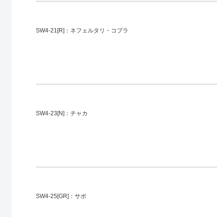
SW4-21[R]：ネフェルタリ・コブラ
SW4-23[N]：チャカ
SW4-25[GR]：サボ