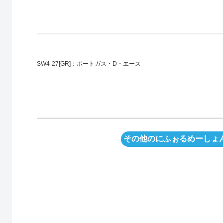
SW4-27[GR]：ポートガス・D・エース
その他のにふぉるめーしょん