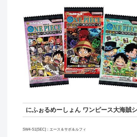
にふぉるめーしょん ワンピース大海賊シ
SW4-S1[SEC]：エース＆サボ＆ルフィ