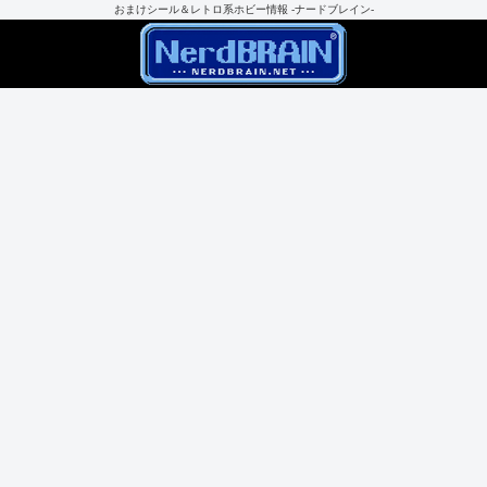
おまけシール＆レトロ系ホビー情報 -ナードブレイン-