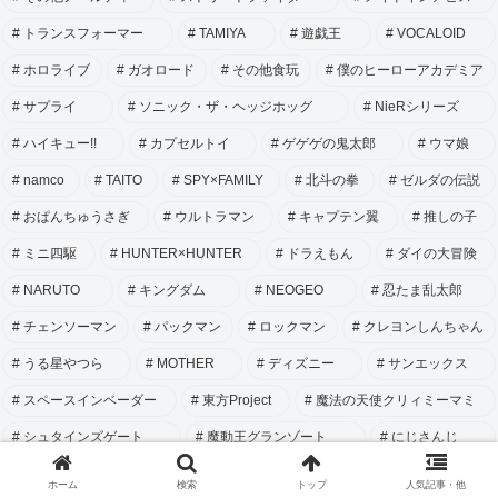
トランスフォーマー
TAMIYA
遊戯王
VOCALOID
ホロライブ
ガオロード
その他食玩
僕のヒーローアカデミア
サプライ
ソニック・ザ・ヘッジホッグ
NieRシリーズ
ハイキュー!!
カプセルトイ
ゲゲゲの鬼太郎
ウマ娘
namco
TAITO
SPY×FAMILY
北斗の拳
ゼルダの伝説
おぱんちゅうさぎ
ウルトラマン
キャプテン翼
推しの子
ミニ四駆
HUNTER×HUNTER
ドラえもん
ダイの大冒険
NARUTO
キングダム
NEOGEO
忍たま乱太郎
チェンソーマン
パックマン
ロックマン
クレヨンしんちゃん
うる星やつら
MOTHER
ディズニー
サンエックス
スペースインベーダー
東方Project
魔法の天使クリィミーマミ
シュタインズゲート
魔動王グランゾート
にじさんじ
大ダーク
神羅万象チョコ
NIKKE
おジャ魔女どれみ
ホーム
検索
トップ
人気記事・他