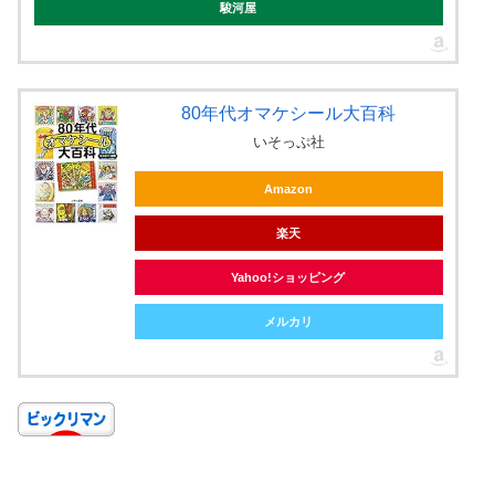
駿河屋
80年代オマケシール大百科
いそっぷ社
Amazon
楽天
Yahoo!ショッピング
メルカリ