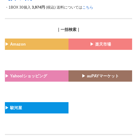
・1BOX 30個入
3,974円
(税込) 送料については
こちら
｜一括検索｜
▶︎ Amazon
▶︎ 楽天市場
▶︎ Yahoo!ショッピング
▶︎ auPAYマーケット
▶︎ 駿河屋