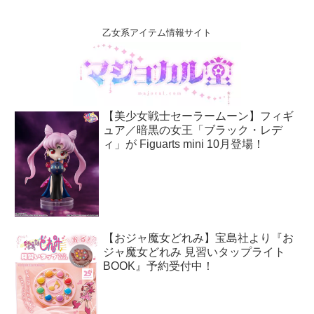
乙女系アイテム情報サイト
【美少女戦士セーラームーン】フィギ
ュア／暗黒の女王「ブラック・レデ
ィ」が Figuarts mini 10月登場！
【おジャ魔女どれみ】宝島社より『お
ジャ魔女どれみ 見習いタップライト
BOOK』予約受付中！