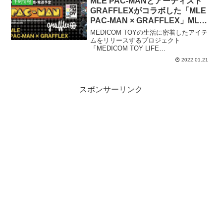
MLE PAC-MANとアーティスト
予約情報
GRAFFLEXがコラボした「MLE
PAC-MAN × GRAFFLEX」MLE
シリーズが2022年7月発売。1月
MEDICOM TOYの生活に密着したアイテ
24日より予約開始。
ムをリリースするプロジェクト
「MEDICOM TOY LIFE
ENTERTAINMENT（MLE）」から、
2022.01.21
「PAC-MAN（パックマン）」と韓国のア
ーティスト「GRAFFLEX（グラフフレッ
クス...
スポンサーリンク