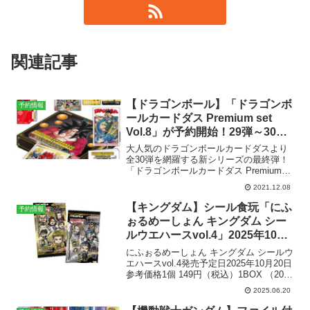
関連記事
【ドラゴンボール】「ドラゴンボ
予約情報
ールカードダス Premium set
Vol.8」が予約開始！29弾～30弾
まで全167種を収録。2022年3月
大人気のドラゴンボールカードダスより
発売。
全30弾を網羅する新シリーズの最終弾！
「ドラゴンボールカードダス Premium
set Vol.8」がプレミアムバンダイにて予
2021.12.08
約開始！「ドラゴンボールカードダス
Premium set Vol.8」では...
【キングダム】シール食玩「にふ
予約情報
ぉるめーしょん キングダム シー
ルウエハースvol.4」2025年10月
発売。全34種。
にふぉるめーしょん キングダム シールウ
エハースvol.4発売予定日2025年10月20日
参考価格1個 149円（税込）1BOX （20個
入） 2,970円（税込）ラインナップシー
2025.06.20
ル 全34種メーカーバンダイ〉楽天市場で
予約する商品解説にふ...