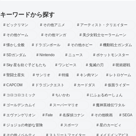
キーワードから探す
ビックリマン
その他アニメ
アーティスト・クリエイター
その他ゲーム
その他マンガ
美少女戦士セーラームーン
懐かし全般
ドラゴンボール
その他ホビー
機動戦士ガンダム
SDガンダム
Nintendo
ニュース
ポケットモンスター
Sky 星を紡ぐ子どもたち
ワンピース
鬼滅の刃
呪術廻戦
聖闘士星矢
サンリオ
特撮
キン肉マン
レトロゲーム
CAPCOM
ドラゴンクエスト
カードダス
仮面ライダー
コロコロコミック
ちいかわ
にふぉるめーしょん
ゴールデンカムイ
スーパーマリオ
魔神英雄伝ワタル
エヴァンゲリオン
Fate
名探偵コナン
その他映画
SEGA
ジョジョの奇妙な冒険
スポーツ
星のカービィ
その他ノベルティ
ストリートファイター
メイドインアビス