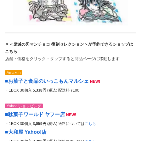
▼＜鬼滅の刃マンチョコ 復刻セレクション＞が予約できるショップは
こちら
店舗・価格をクリック・タップすると商品ページに移動します
Amazon
■お菓子と食品のいっこもんマルシェ
NEW!
・1BOX 30個入
5,338
円
(税込) 配送料 ¥100
Yahoo!ショッピング
■駄菓子ワールド ヤフー店
NEW!
・1BOX 30個入
3,
059円
(税込) 送料については
こちら
■大和屋 Yahoo!店