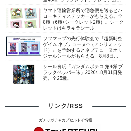
ンダイ予約開始。
ヤマト運輸営業所で宅急便を送るとハ
ローキティステッカーがもらえる。全
8種（6種+シークレット2種）。シーク
レットはキラキラシール。
ソフマップの先行体験会で『超新時空
ゲイム ネプテューヌ∞（アンリミテッ
ド）』を予約するとネプテューヌオリ
ジナルシールがもらえる。8月8日
（土）＠ソフマップAKIBA
シール食玩「ガンダムポテコ 第4弾 ブ
ラックペッパー味」2026年8月31日発
売。全25種。
リンク/RSS
ガチャガチャカプセルトイ情報