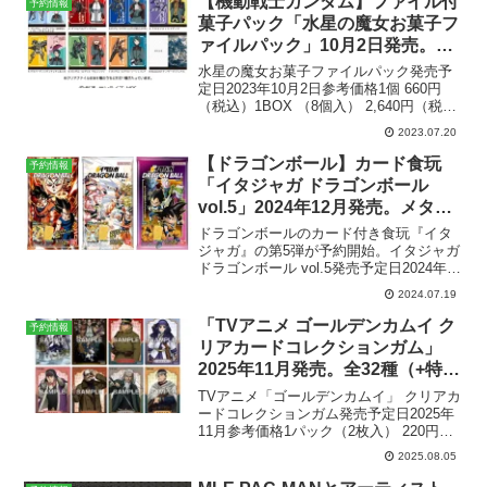
【機動戦士ガンダム】ファイル付
予約情報
菓子パック「水星の魔女お菓子フ
ァイルパック」10月2日発売。フ
ァイル全8種。
水星の魔女お菓子ファイルパック発売予
定日2023年10月2日参考価格1個 660円
（税込）1BOX （8個入） 2,640円（税
込）ラインナップ全8種メーカーハート楽
2023.07.20
天市場で見る商品解説水星の魔女お菓子
ファイルパックが登場。【商品詳細】ラ
【ドラゴンボール】カード食玩
予約情報
イ...
「イタジャガ ドラゴンボール
vol.5」2024年12月発売。メタリ
ックプラカード全30種。
ドラゴンボールのカード付き食玩『イタ
ジャガ』の第5弾が予約開始。イタジャガ
ドラゴンボール vol.5発売予定日2024年12
月2日参考価格1個 165円（税込）1BOX
2024.07.19
（20個入） 3,300円（税込）ラインナッ
プカード 全30種メーカ...
「TVアニメ ゴールデンカムイ ク
予約情報
リアカードコレクションガム」
2025年11月発売。全32種（+特典
カード1種）
TVアニメ「ゴールデンカムイ」 クリアカ
ードコレクションガム発売予定日2025年
11月参考価格1パック（2枚入） 220円
（税込）1BOX （16パック入） 3,520円
2025.08.05
（税込）ラインナップカード 全32種
（+特典カード1種）メーカーエンス...