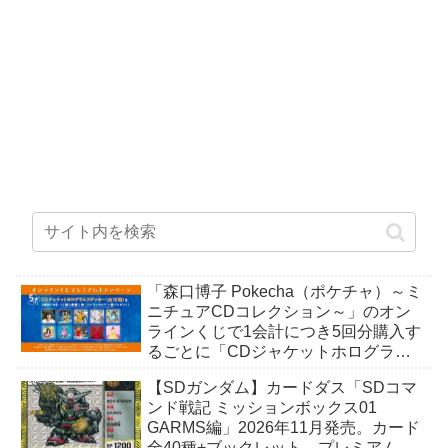
「森口博子 Pokecha（ポケチャ）～ミ
ニチュアCDコレクション～」のオン
ラインくじで1会計につき5回分購入す
るごとに「CDジャケットホログラム
ステッカー」がもらえる。全10種。8
【SDガンダム】カードダス「SDコマ
月15日〜。
ンド戦記 ミッションボックス01
GARMS編」2026年11月発売。カード
全40種+ブックレット。プレミアムバ