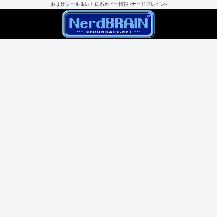
おまけシール＆レトロ系ホビー情報 -ナードブレイン-