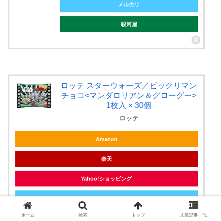
メルカリ
駿河屋
ロッテ スターウォーズ／ビックリマン
チョコ<マンダロリアン＆グローグー>
1枚入 × 30個
ロッテ
Amazon
楽天
Yahoo!ショッピング
メルカリ
ホーム
検索
トップ
人気記事・他
駿河屋