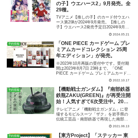
入）...
の子】ウエハース2」9月発売。全
29種。
TVアニメ【推しの子】のカード付ウエハ
ース第2弾が2024年9月発売。【推しの
子】ウエハース2発売予定日2024年9月30
日参考価格1個 165円（税込）1BOX （20
2024.05.21
個入） 3,300円（税込）ラインナップカ
ード 全29種メーカーバンダ...
「ONE PIECE カードゲーム プレ
予約情報
ミアムカードコレクション 25周
年エディション」が発売。
※2023年10月再販の受付中です。受付期
間は2023年8月7日 23時まで。「ONE
PIECE カードゲーム プレミアムカードコ
レクション 25周年エディション」が2023
2022.10.17
年1月発売。プレミアムバンダイにて現在
予約受付中です。2,200...
【機動戦士ガンダム】『南部鉄器
予約情報
鉄瓶ZAKU(GREEN)』が再受注開
始！人気すぎて6次受注中。2021
年11月発売分。
テレビアニメ「機動戦士ガンダム」に登
場するモビルスーツ「ザク」を岩手県の
伝統工芸品・南部鉄器で再現した南部鉄
器「鉄瓶ZAKU（GREEN）」が人気すぎ
2021.06.13
て6次受注受付中。2021年11月発売分。5
月に予約を開始した時は即完売でした
【東方Project】「ステッカー 東
予約情報