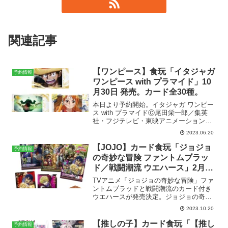
関連記事
【ワンピース】食玩「イタジャガ
予約情報
ワンピース with プラマイド」10
月30日 発売。カード全30種。
本日より予約開始。イタジャガ ワンピー
ス with プラマイドⒸ尾田栄一郎／集英
社・フジテレビ・東映アニメーション発
売予定日2023年10月30日 参考価格1個
2023.06.20
143円（税込）1BOX （20個入） 2,860円
（税込）ラインナップカード...
【JOJO】カード食玩「ジョジョ
予約情報
の奇妙な冒険 ファントムブラッ
ド／戦闘潮流 ウエハース」2月19
日発売。カード全25種。
TVアニメ「ジョジョの奇妙な冒険」ファ
ントムブラッドと戦闘潮流のカード付き
ウエハースが発売決定。ジョジョの奇妙
な冒険 ファントムブラッド／戦闘潮流 ウ
2023.10.20
エハース発売予定日2024年2月19日参考
価格1個 165円（税込）1BOX （20個
【推しの子】カード食玩「【推し
予約情報