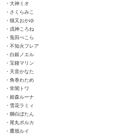
・大神ミオ
・さくらみこ
・猫又おかゆ
・戌神ころね
・兎田ぺこら
・不知火フレア
・白銀ノエル
・宝鐘マリン
・天音かなた
・角巻わため
・常闇トワ
・姫森ルーナ
・雪花ラミィ
・獅白ぼたん
・尾丸ポルカ
・鷹嶺ルイ