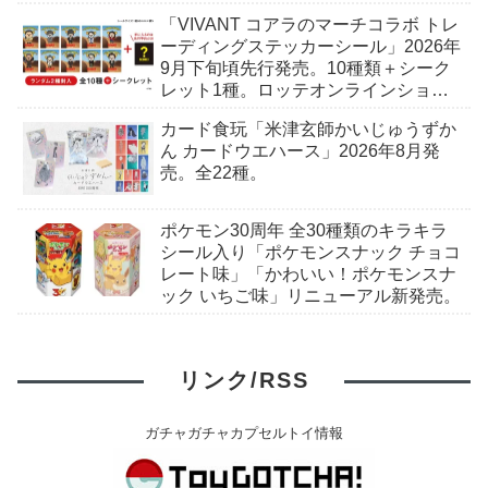
ンダイ予約開始。
「VIVANT コアラのマーチコラボ トレ
ーディングステッカーシール」2026年
9月下旬頃先行発売。10種類＋シーク
レット1種。ロッテオンラインショッ
プ限定。
カード食玩「米津玄師かいじゅうずか
ん カードウエハース」2026年8月発
売。全22種。
ポケモン30周年 全30種類のキラキラ
シール入り「ポケモンスナック チョコ
レート味」「かわいい！ポケモンスナ
ック いちご味」リニューアル新発売。
リンク/RSS
ガチャガチャカプセルトイ情報