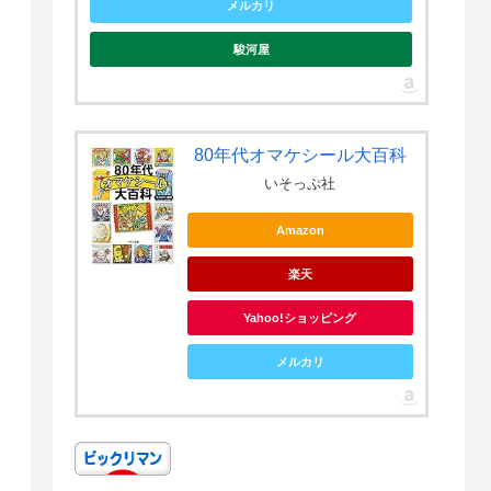
メルカリ
駿河屋
80年代オマケシール大百科
いそっぷ社
Amazon
楽天
Yahoo!ショッピング
メルカリ