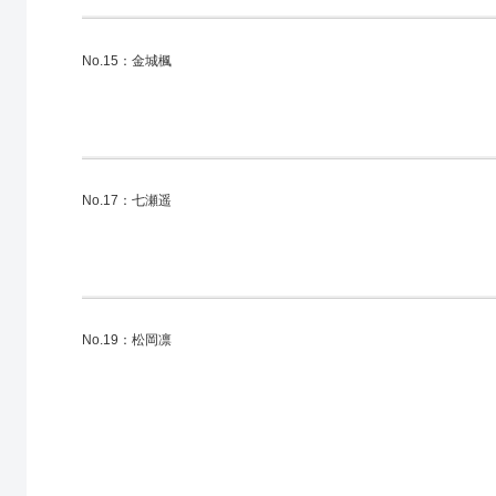
No.15：金城楓
No.17：七瀬遥
No.19：松岡凛