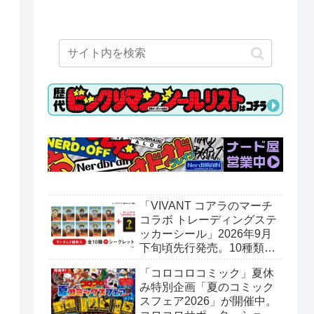
「VIVANT コアラのマーチ
コラボ トレーディングステ
ッカーシール」2026年9月
下旬頃先行発売。10種類＋
シークレット1種。ロッテ
「コロコロコミック」夏休
オンラインショップ限定。
み特別企画「夏のコミック
スフェア2026」が開催中。