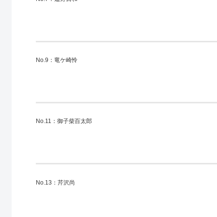
No.9：竜ケ崎怜
No.11：御子柴百太郎
No.13：芹沢尚