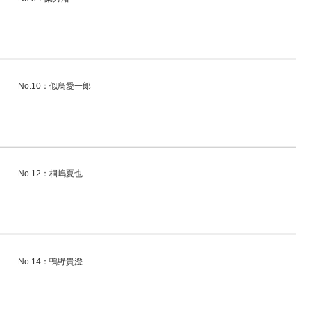
No.10：似鳥愛一郎
No.12：桐嶋夏也
No.14：鴨野貴澄