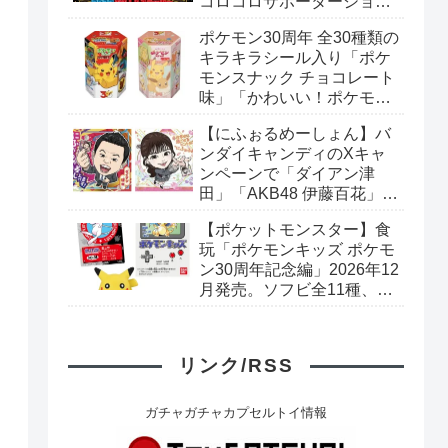
コロコロサポーターショッ
プで対象のコミックスを購
ポケモン30周年 全30種類の
入すると「コロコロおもし
キラキラシール入り「ポケ
ろステッカー」がもらえ
モンスナック チョコレート
る。全7種。
味」「かわいい！ポケモン
スナック いちご味」リニュ
【にふぉるめーしょん】バ
ーアル新発売。
ンダイキャンディのXキャ
ンペーンで「ダイアン津
田」「AKB48 伊藤百花」限
定シール＆商品が当たる。
【ポケットモンスター】食
抽選で500名。〜8月9日
玩「ポケモンキッズ ポケモ
(日)23:59まで
ン30周年記念編」2026年12
月発売。ソフビ全11種、カ
ード全24種。
リンク/RSS
ガチャガチャカプセルトイ情報