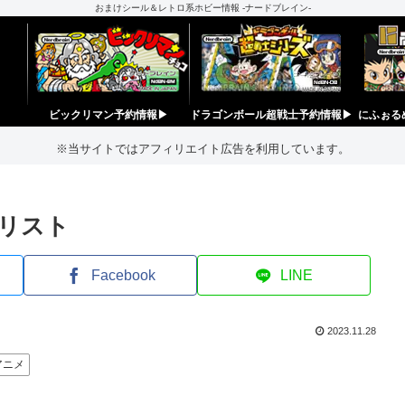
おまけシール＆レトロ系ホビー情報 -ナードブレイン-
ビックリマン予約情報▶︎
ドラゴンボール超戦士予約情報▶︎
にふぉる
※当サイトではアフィリエイト広告を利用しています。
像リスト
Facebook
LINE
2023.11.28
アニメ