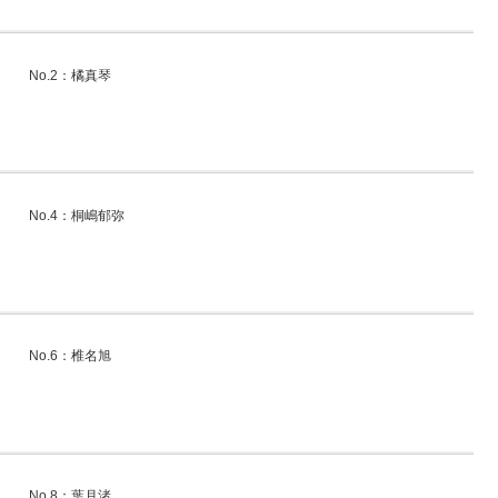
No.2：橘真琴
No.4：桐嶋郁弥
No.6：椎名旭
No.8：葉月渚