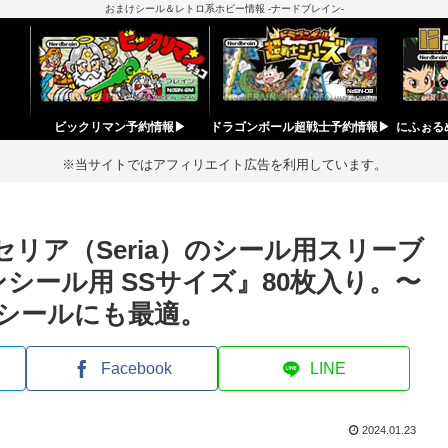
おまけシール＆レトロ系ホビー情報 -ナードブレイン-
ビックリマン予約情報▶︎
ドラゴンボール超戦士予約情報▶︎
にふぉる
※当サイトではアフィリエイト広告を利用しています。
セリア（Seria）のシール用スリーブ
シール用 SSサイズ』80枚入り。〜
ンシールにも最適。
Facebook
LINE
2024.01.23