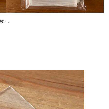
0枚」
。