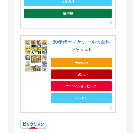
メルカリ
駿河屋
80年代オマケシール大百科
いそっぷ社
Amazon
楽天
Yahoo!ショッピング
メルカリ