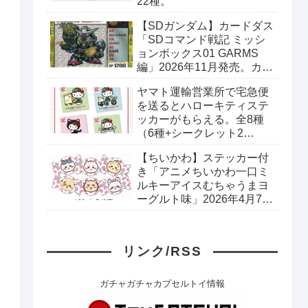
22種。
【SDガンダム】カードダス
「SDコマンド戦記 ミッシ
ョンボックス01 GARMS
編」2026年11月発売。カー
ド全40種+ブックレット。
ヤマト運輸営業所で宅急便
プレミアムバンダイ予約開
を送るとハローキティステ
始。
ッカーがもらえる。全8種
（6種+シークレット2
種）。シークレットはキラ
【ちいかわ】ステッカー付
キラシール。
き「アニメちいかわ一口ミ
ルキーアイスむちゃうまヨ
ーグルト味」2026年4月7日
（火）発売。キャンディ型
ステッカー 全6種。セブン-
イレブンで取扱予定。
リンク/RSS
ガチャガチャカプセルトイ情報