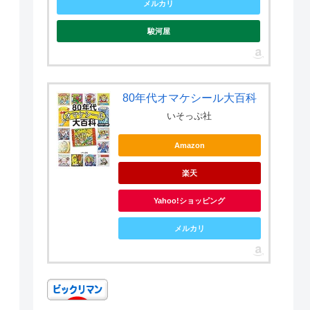
メルカリ
駿河屋
80年代オマケシール大百科
いそっぷ社
Amazon
楽天
Yahoo!ショッピング
メルカリ