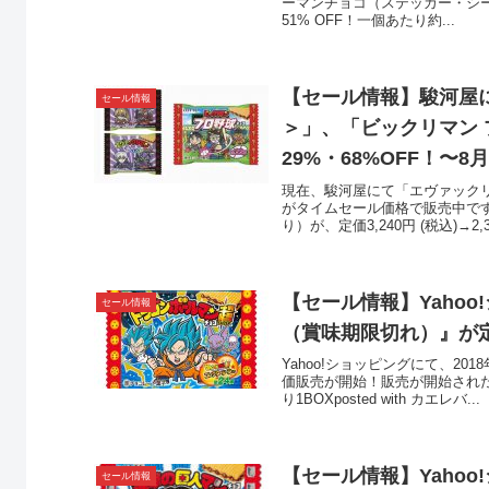
ーマンチョコ（ステッカー・シール）1
51% OFF！一個あたり約...
【セール情報】駿河屋
セール情報
＞」、「ビックリマン
29%・68%OFF！〜8
現在、駿河屋にて「エヴァック
がタイムセール価格で販売中です
り）が、定価3,240円 (税込)→2,3
【セール情報】Yaho
セール情報
（賞味期限切れ）』が
Yahoo!ショッピングにて、2
価販売が開始！販売が開始された
り1BOXposted with カエレバ...
【セール情報】Yaho
セール情報