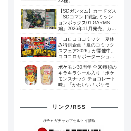
22種。
【SDガンダム】カードダス
「SDコマンド戦記 ミッシ
ョンボックス01 GARMS
編」2026年11月発売。カー
ド全40種+ブックレット。
「コロコロコミック」夏休
プレミアムバンダイ予約開
み特別企画「夏のコミック
始。
スフェア2026」が開催中。
コロコロサポーターショッ
プで対象のコミックスを購
ポケモン30周年 全30種類の
入すると「コロコロおもし
キラキラシール入り「ポケ
ろステッカー」がもらえ
モンスナック チョコレート
る。全7種。
味」「かわいい！ポケモン
スナック いちご味」リニュ
ーアル新発売。
リンク/RSS
ガチャガチャカプセルトイ情報