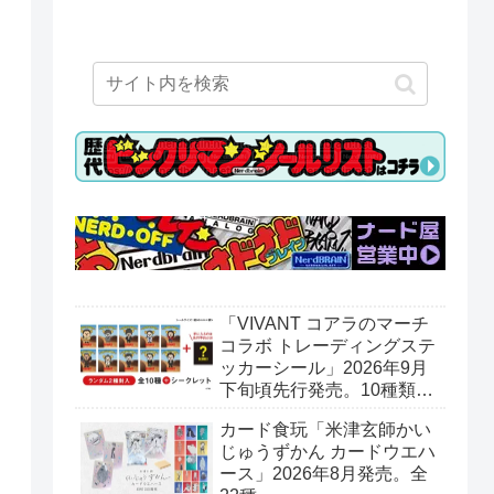
「VIVANT コアラのマーチ
コラボ トレーディングステ
ッカーシール」2026年9月
下旬頃先行発売。10種類＋
シークレット1種。ロッテ
カード食玩「米津玄師かい
オンラインショップ限定。
じゅうずかん カードウエハ
ース」2026年8月発売。全