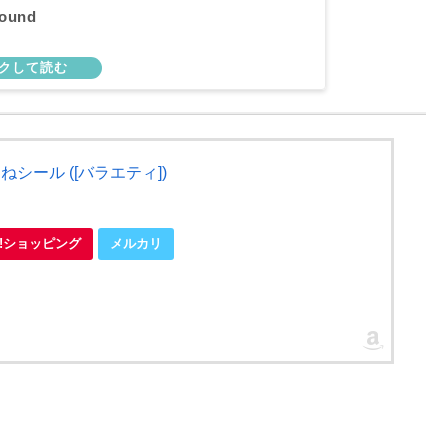
found
シール ([バラエティ])
oo!ショッピング
メルカリ