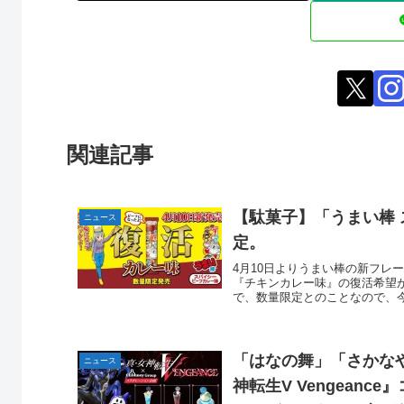
関連記事
【駄菓子】「うまい棒
ニュース
定。
4月10日よりうまい棒の新フレ
『チキンカレー味』の復活希望
で、数量限定とのことなので、今
「はなの舞」「さかな
ニュース
神転生V Vengean