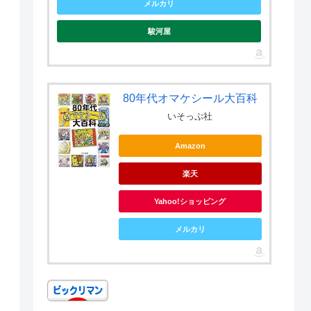
メルカリ
駿河屋
80年代オマケシール大百科
いそっぷ社
Amazon
楽天
Yahoo!ショッピング
メルカリ