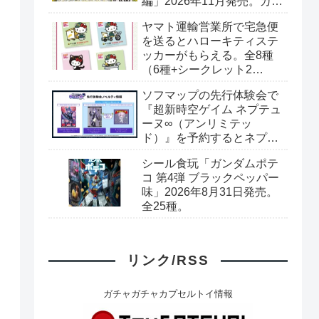
編」2026年11月発売。カー
ド全40種+ブックレット。
ヤマト運輸営業所で宅急便
プレミアムバンダイ予約開
を送るとハローキティステ
始。
ッカーがもらえる。全8種
（6種+シークレット2
種）。シークレットはキラ
ソフマップの先行体験会で
キラシール。
『超新時空ゲイム ネプテュ
ーヌ∞（アンリミテッ
ド）』を予約するとネプテ
ューヌオリジナルシールが
シール食玩「ガンダムポテ
もらえる。8月8日（土）＠
コ 第4弾 ブラックペッパー
ソフマップAKIBA
味」2026年8月31日発売。
全25種。
リンク/RSS
ガチャガチャカプセルトイ情報