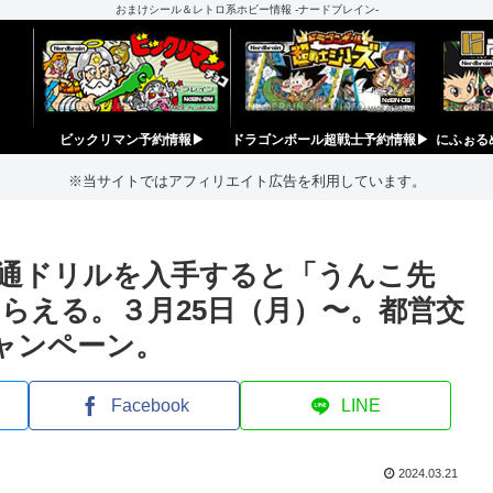
おまけシール＆レトロ系ホビー情報 -ナードブレイン-
ビックリマン予約情報▶︎
ドラゴンボール超戦士予約情報▶︎
にふぉる
※当サイトではアフィリエイト広告を利用しています。
通ドリルを入手すると「うんこ先
らえる。３月25日（月）〜。都営交
ャンペーン。
Facebook
LINE
2024.03.21