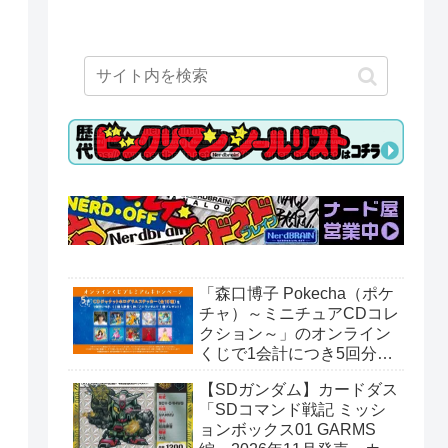
「森口博子 Pokecha（ポケ
チャ）～ミニチュアCDコレ
クション～」のオンライン
くじで1会計につき5回分購
入するごとに「CDジャケッ
【SDガンダム】カードダス
トホログラムステッカー」
「SDコマンド戦記 ミッシ
がもらえる。全10種。8月
ョンボックス01 GARMS
15日〜。