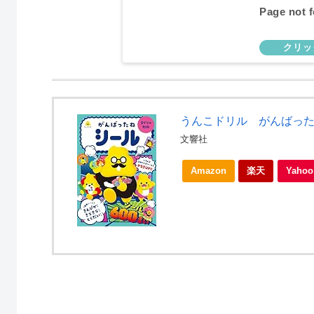
Page not 
うんこドリル がんばったね
文響社
Amazon
楽天
Yah