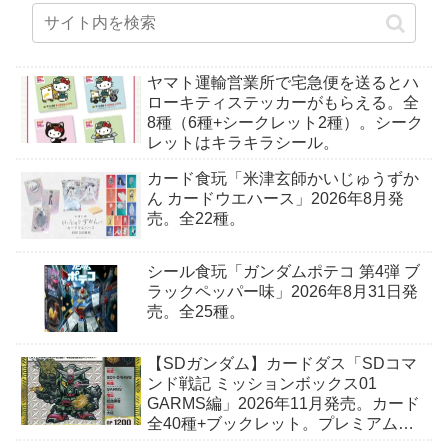
ヤマト運輸営業所で宅急便を送るとハ
ローキティステッカーがもらえる。全
8種（6種+シークレット2種）。シーク
レットはキラキラシール。
カード食玩「米津玄師かいじゅうずか
ん カードウエハース」2026年8月発
売。全22種。
シール食玩「ガンダムポテコ 第4弾 ブ
ラックペッパー味」2026年8月31日発
売。全25種。
【SDガンダム】カードダス「SDコマ
ンド戦記 ミッションボックス01
GARMS編」2026年11月発売。カード
全40種+ブックレット。プレミアムバ
ンダイ予約開始。