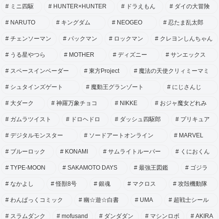
ミニ四駆
HUNTER×HUNTER
ドラえもん
ダイの大冒険
NARUTO
キングダム
NEOGEO
忍たま乱太郎
チェンソーマン
パックマン
ロックマン
クレヨンしんちゃん
うる星やつら
MOTHER
ディズニー
サンエックス
スペースインベーダー
東方Project
魔法の天使クリィミーマミ
シュタインズゲート
魔動王グランゾート
にじさんじ
大ダーク
神羅万象チョコ
NIKKE
おジャ魔女どれみ
ガムラツイスト
ドロヘドロ
ダッシュ四駆郎
プリキュア
デジタルモンスター
ソードアートオンライン
MARVEL
ブルーロック
KONAMI
サムライトルーパー
くにおくん
TYPE-MOON
SAKAMOTO DAYS
最強王図鑑
ゴジラ
なかよし
怪獣8号
銀魂
マクロス
攻殻機動隊
わんぱっくコミック
幽☆遊☆白書
UMA
超戦士シール
スラムダンク
mofusand
ダンダダン
マシンロボ
AKIRA