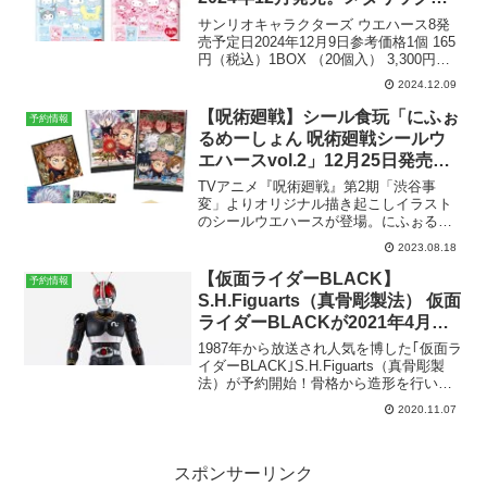
ラカード 全30種。
サンリオキャラクターズ ウエハース8発
売予定日2024年12月9日参考価格1個 165
円（税込）1BOX （20個入） 3,300円
（税込）ラインナップカード 全30種メー
2024.12.09
カーバンダイ〉Amazonで予約する商品解
説「サンリオキャラクターズ...
【呪術廻戦】シール食玩「にふぉ
予約情報
るめーしょん 呪術廻戦シールウ
エハースvol.2」12月25日発売。
全34種。
TVアニメ『呪術廻戦』第2期「渋谷事
変」よりオリジナル描き起こしイラスト
のシールウエハースが登場。にふぉるめ
ーしょん 呪術廻戦シールウエハースvol.2
2023.08.18
発売予定日2023年12月25日（月）参考価
格1個 132円（税込）1BOX （20個入...
【仮面ライダーBLACK】
予約情報
S.H.Figuarts（真骨彫製法） 仮面
ライダーBLACKが2021年4月発
売予定。予約受付開始。
1987年から放送され人気を博した｢仮面ラ
イダーBLACK｣S.H.Figuarts（真骨彫製
法）が予約開始！骨格から造形を行い、
ヒーロー本来の「存在感」とフィギュア
2020.11.07
としての「自然な可動」の両立を追求し
た新製法「真骨彫製法」として商品化さ
れ...
スポンサーリンク