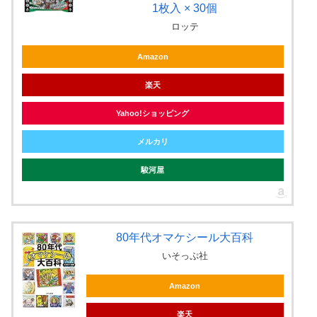
1枚入 × 30個
ロッテ
Amazon
楽天
Yahoo!ショッピング
メルカリ
駿河屋
80年代オマケシール大百科
いそっぷ社
Amazon
楽天