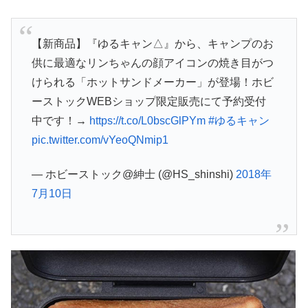
【新商品】『ゆるキャン△』から、キャンプのお
供に最適なリンちゃんの顔アイコンの焼き目がつ
けられる「ホットサンドメーカー」が登場！ホビ
ーストックWEBショップ限定販売にて予約受付
中です！→
https://t.co/L0bscGlPYm
#ゆるキャン
pic.twitter.com/vYeoQNmip1
— ホビーストック@紳士 (@HS_shinshi)
2018年
7月10日