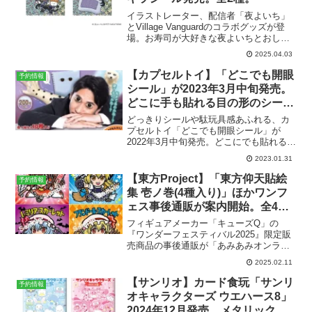
イラストレーター、配信者「夜よいち」
とVillage Vanguardのコラボグッズが登
場。お寿司が大好きな夜よいちとおしゅ
しだよのコラボで、YBIによる描き下ろし
2025.04.03
イラストとなっています。キラキラシー
ル含むアイテムがヴィレッジヴァンガー
【カプセルトイ】「どこでも開眼
予約情報
ドオ...
シール」が2023年3月中旬発売。
どこに手も貼れる目の形のシー
ル！全5種。
どっきりシールや駄玩具感あふれる、カ
プセルトイ「どこでも開眼シール」が
2022年3月中旬発売。どこにでも貼れる目
の形のシール全5種。どこでも開眼シール
2023.01.31
楽天市場で「どこでも開眼シール」を見
る▶︎一回200円(税込)2022年3月発売アミ
【東方Project】「東方仰天貼絵
予約情報
ューズ...
集 壱ノ巻(4種入り)」ほかワンフ
ェス事後通販が案内開始。全4種×
各2サイズ。グリーンハウス描き
フィギュアメーカー「キューズQ」の
下ろし。
『ワンダーフェスティバル2025』限定販
売商品の事後通販が「あみあみオンライ
ンショップ」にて期間限定で案内中。ワ
2025.02.11
ンフェス等イベントのみで販売されてい
たグリーンハウス描き下ろしのステッカ
【サンリオ】カード食玩「サンリ
予約情報
ー4種セット「「東方P...
オキャラクターズ ウエハース8」
2024年12月発売。メタリックプ