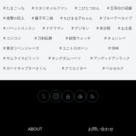
たまごっち
スタジオメルファン
こびとづかん
五等分の花嫁
進撃の巨人
藤子不二雄
ちびまる子ちゃん
ブルーアーカイブ
パペットスンスン
ドテラマン
デジモン
未分類
お土産
コジコジ
刀剣乱舞
妖怪ウォッチ
キョンシー
東京リベンジャーズ
ユニトロボーン
SNK
サムライスピリッツ
キングダムハーツ
アンデッドアンラック
カードキャプターさくら
クリエイター
ベルセルク
ABOUT
お問い合わせ