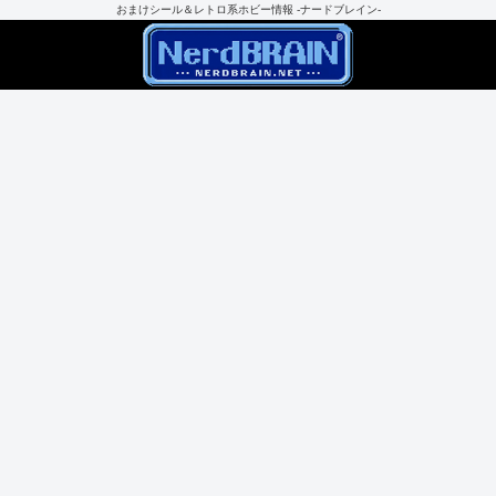
おまけシール＆レトロ系ホビー情報 -ナードブレイン-