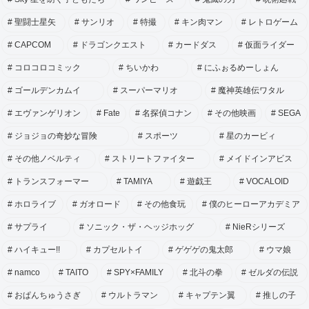
聖闘士星矢
サンリオ
特撮
キン肉マン
レトロゲーム
CAPCOM
ドラゴンクエスト
カードダス
仮面ライダー
コロコロコミック
ちいかわ
にふぉるめーしょん
ゴールデンカムイ
スーパーマリオ
魔神英雄伝ワタル
エヴァンゲリオン
Fate
名探偵コナン
その他映画
SEGA
ジョジョの奇妙な冒険
スポーツ
星のカービィ
その他ノベルティ
ストリートファイター
メイドインアビス
トランスフォーマー
TAMIYA
遊戯王
VOCALOID
ホロライブ
ガオロード
その他食玩
僕のヒーローアカデミア
サプライ
ソニック・ザ・ヘッジホッグ
NieRシリーズ
ハイキュー!!
カプセルトイ
ゲゲゲの鬼太郎
ウマ娘
namco
TAITO
SPY×FAMILY
北斗の拳
ゼルダの伝説
おぱんちゅうさぎ
ウルトラマン
キャプテン翼
推しの子