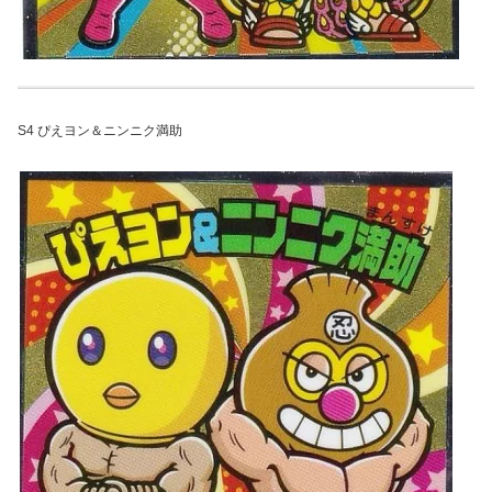
S4 ぴえヨン＆ニンニク満助