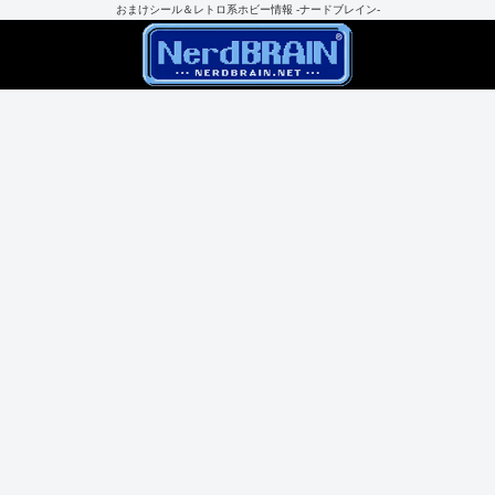
おまけシール＆レトロ系ホビー情報 -ナードブレイン-