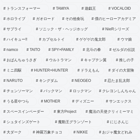
トランスフォーマー
TAMIYA
遊戯王
VOCALOID
ホロライブ
ガオロード
その他食玩
僕のヒーローアカデミア
サプライ
ソニック・ザ・ヘッジホッグ
NieRシリーズ
ハイキュー!!
カプセルトイ
ゲゲゲの鬼太郎
ウマ娘
namco
TAITO
SPY×FAMILY
北斗の拳
ゼルダの伝説
おぱんちゅうさぎ
ウルトラマン
キャプテン翼
推しの子
ミニ四駆
HUNTER×HUNTER
ドラえもん
ダイの大冒険
NARUTO
キングダム
NEOGEO
忍たま乱太郎
チェンソーマン
パックマン
ロックマン
クレヨンしんちゃん
うる星やつら
MOTHER
ディズニー
サンエックス
スペースインベーダー
東方Project
魔法の天使クリィミーマミ
シュタインズゲート
魔動王グランゾート
にじさんじ
大ダーク
神羅万象チョコ
NIKKE
おジャ魔女どれみ