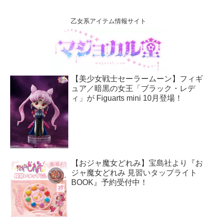
乙女系アイテム情報サイト
【美少女戦士セーラームーン】フィギ
ュア／暗黒の女王「ブラック・レデ
ィ」が Figuarts mini 10月登場！
【おジャ魔女どれみ】宝島社より『お
ジャ魔女どれみ 見習いタップライト
BOOK』予約受付中！