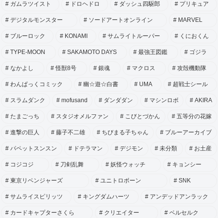
ガムラツイスト
ドロヘドロ
ダッシュ四駆郎
プリキュア
デジタルモンスター
ソードアートオンライン
MARVEL
ブルーロック
KONAMI
サムライトルーパー
くにおくん
TYPE-MOON
SAKAMOTO DAYS
最強王図鑑
ゴジラ
なかよし
怪獣8号
銀魂
マクロス
攻殻機動隊
わんぱっくコミック
幽☆遊☆白書
UMA
超戦士シール
スラムダンク
mofusand
ダンダダン
マシンロボ
AKIRA
たまごっち
スタジオメルファン
こびとづかん
五等分の花嫁
進撃の巨人
藤子不二雄
ちびまる子ちゃん
ブルーアーカイブ
パペットスンスン
ドテラマン
デジモン
未分類
お土産
コジコジ
刀剣乱舞
妖怪ウォッチ
キョンシー
東京リベンジャーズ
ユニトロボーン
SNK
サムライスピリッツ
キングダムハーツ
アンデッドアンラック
カードキャプターさくら
クリエイター
ベルセルク