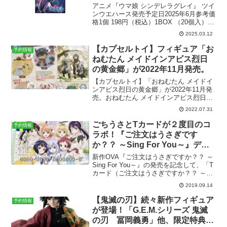
売。メタリックプラカード 全30
アニメ『ウマ娘 シンデレラグレイ』 ツイ
種。
ンウエハース発売予定日2025年6月参考価
格1個 198円（税込）1BOX （20個入）
3,960円（税込）ラインナップカード 全
2025.03.12
30種メーカーバンダイ〉Amazonで予約
する商品解説アニメ「ウマ娘...
【カプセルトイ】フィギュア「お
予約情報
ねむたん メイドインアビス烈日
の黄金郷」が2022年11月発売。
【カプセルトイ】「おねむたん メイドイ
ンアビス烈日の黄金郷」が2022年11月発
売。おねむたん メイドインアビス烈日の
黄金郷楽天市場で「おねむたん メイドイ
2022.07.31
ンアビス烈日の黄金郷」を見る▶︎商品詳
細おねむたん メイドインアビス烈日の黄
ごちうさとTカードが２度目のコ
予約情報
金郷一回...
ラボ！『ご注文はうさぎです
か？？ ～Sing For You～』デザ
インのTカードが登場！9月25日
新作OVA『ご注文はうさぎですか？？ ～
（水）発行で事前予約受付中。カ
Sing For You～』の発売を記念して、「T
カード（ご注文はうさぎですか？？ ～
フェ風デザインの新作グッズも！
Sing For You～デザイン）」が、9月25日
2019.09.14
（水）より全国のTSUTAYAと旭屋書店に
て発行開始！それにさ...
【鬼滅の刃】続々新作フィギュア
予約情報
が登場！「G.E.M.シリーズ 鬼滅
の刃 冨岡義勇」他、限定特典付