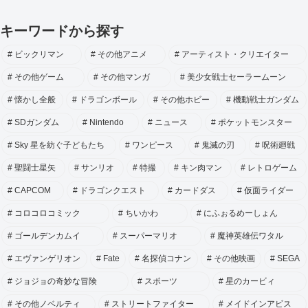
キーワードから探す
ビックリマン
その他アニメ
アーティスト・クリエイター
その他ゲーム
その他マンガ
美少女戦士セーラームーン
懐かし全般
ドラゴンボール
その他ホビー
機動戦士ガンダム
SDガンダム
Nintendo
ニュース
ポケットモンスター
Sky 星を紡ぐ子どもたち
ワンピース
鬼滅の刃
呪術廻戦
聖闘士星矢
サンリオ
特撮
キン肉マン
レトロゲーム
CAPCOM
ドラゴンクエスト
カードダス
仮面ライダー
コロコロコミック
ちいかわ
にふぉるめーしょん
ゴールデンカムイ
スーパーマリオ
魔神英雄伝ワタル
エヴァンゲリオン
Fate
名探偵コナン
その他映画
SEGA
ジョジョの奇妙な冒険
スポーツ
星のカービィ
その他ノベルティ
ストリートファイター
メイドインアビス