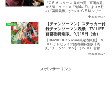
きフィギュアの予約情報まとめ！
「G.E.M.シリーズ 鬼滅の刃 冨岡義勇」
大人気ＴＶアニメ『鬼滅の刃』より水柱
の「冨岡義勇」がついにG.E.M.シリーズ
で登場！凛とした顔立ち、鍛え上げられ
2020.04.07
た肉体を、原型製作：もかまる（エムア
イシー）が渾身の造形で表現していま
【チェンソーマン】ステッカー付
予約情報
す。特徴的な...
録チェンソーマン表紙「TV LIFE
首都圏特別版」9月19日（金）発
売。HMV ＆ BOOKS online限
【HMV&BOOKS online限定表紙版】TV
定。
LIFE(テレビライフ)首都圏特別版【表
紙：チェンソーマン】（TVLIFE 首都圏
版 2025年 11月 2日号別冊）参考価格650
2025.08.27
円（税込）発売予定日2025年9月19日出
版社ワン・パブ...
スポンサーリンク