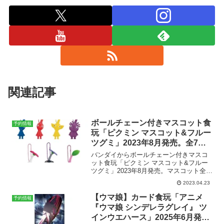
関連記事
ボールチェーン付きマスコット食
予約情報
玩「ピクミン マスコット&フルー
ツグミ」2023年8月発売。全7
種。
バンダイからボールチェーン付きマスコ
ット食玩「ピクミン マスコット&フルー
ツグミ」2023年8月発売。マスコット全7
種。ピクミン マスコット&フルーツグミ
2023.04.23
一個 385円(税込)2023年8月発売予定バン
ダイ楽天市場で検索する▶︎ピクミンの
【ウマ娘】カード食玩「アニメ
予約情報
ボ...
『ウマ娘 シンデレラグレイ』 ツ
インウエハース」2025年6月発