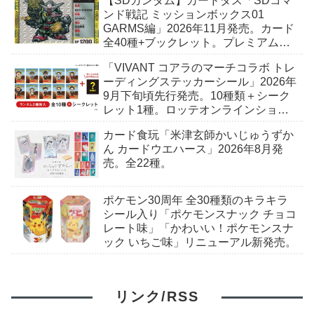
【SDガンダム】カードダス「SDコマ
ンド戦記 ミッションボックス01
GARMS編」2026年11月発売。カード
全40種+ブックレット。プレミアムバ
ンダイ予約開始。
「VIVANT コアラのマーチコラボ トレ
ーディングステッカーシール」2026年
9月下旬頃先行発売。10種類＋シーク
レット1種。ロッテオンラインショッ
プ限定。
カード食玩「米津玄師かいじゅうずか
ん カードウエハース」2026年8月発
売。全22種。
ポケモン30周年 全30種類のキラキラ
シール入り「ポケモンスナック チョコ
レート味」「かわいい！ポケモンスナ
ック いちご味」リニューアル新発売。
リンク/RSS