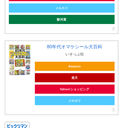
メルカリ
駿河屋
80年代オマケシール大百科
いそっぷ社
Amazon
楽天
Yahoo!ショッピング
メルカリ