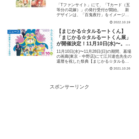
下ろしイラスト妖怪コスプレ五つ
「Tファンサイト」にて、「Tカード（五
子。
等分の花嫁）」の発行受付が開始。 新
デザインは、「百鬼夜行」をイメージし
た描き下ろしイラスト。本日10月19日
2022.10.19
（水）11:00よりTカードの発行受付を開
始するとともに、オリジナルグッズのカ
【まじかる☆タルるートくん】
ニュース
ードケースやア...
「まじかる☆タルるートくん展」
が開催決定！11月10日(水)〜。墓
場の画廊中野本店にて。
11月10日(水)〜11月28日(日)の期間、墓場
の画廊(東京・中野店)にて江川達也先生の
還暦を祝した祭典【まじかる☆タルるー
トくん展】の開催が決定！ちょっぴりド
2021.10.26
ジでエッチな小学生・江戸城本丸と落ち
こぼれの魔法使い「タルるート」の友
情、そし...
スポンサーリンク