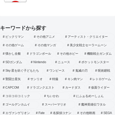
キーワードから探す
ビックリマン
その他アニメ
アーティスト・クリエイター
その他ゲーム
その他マンガ
美少女戦士セーラームーン
懐かし全般
ドラゴンボール
その他ホビー
機動戦士ガンダム
SDガンダム
Nintendo
ニュース
ポケットモンスター
Sky 星を紡ぐ子どもたち
ワンピース
鬼滅の刃
呪術廻戦
聖闘士星矢
サンリオ
特撮
キン肉マン
レトロゲーム
CAPCOM
ドラゴンクエスト
カードダス
仮面ライダー
コロコロコミック
ちいかわ
にふぉるめーしょん
ゴールデンカムイ
スーパーマリオ
魔神英雄伝ワタル
エヴァンゲリオン
Fate
名探偵コナン
その他映画
SEGA