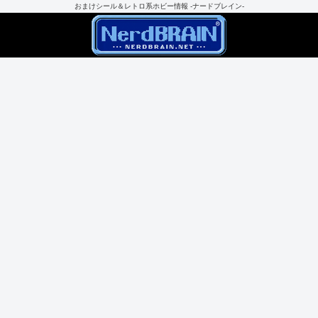
おまけシール＆レトロ系ホビー情報 -ナードブレイン-