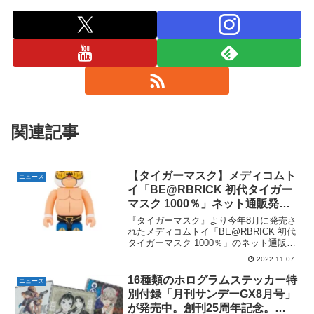
関連記事
【タイガーマスク】メディコムト
ニュース
イ「BE@RBRICK 初代タイガー
マスク 1000％」ネット通販発売
開始。
『タイガーマスク』より今年8月に発売さ
れたメディコムトイ「BE@RBRICK 初代
タイガーマスク 1000％」のネット通販が
11/5より開始中。定価は63,800円(税込)。
2022.11.07
BE@RBRICK 初代タイガーマスク
1000％楽天市場で「BE...
16種類のホログラムステッカー特
ニュース
別付録「月刊サンデーGX8月号」
が発売中。創刊25周年記念。