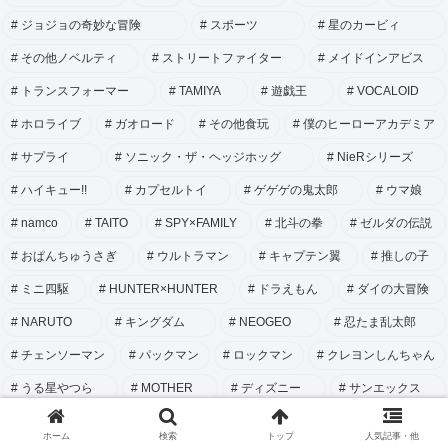
ジョジョの奇妙な冒険
スポーツ
星のカービィ
その他ノベルティ
ストリートファイター
メイドインアビス
トランスフォーマー
TAMIYA
遊戯王
VOCALOID
ホロライブ
ガオロード
その他食玩
僕のヒーローアカデミア
サプライ
ソニック・ザ・ヘッジホッグ
NieRシリーズ
ハイキュー!!
カプセルトイ
ゲゲゲの鬼太郎
ウマ娘
namco
TAITO
SPY×FAMILY
北斗の拳
ゼルダの伝説
おぱんちゅうさぎ
ウルトラマン
キャプテン翼
推しの子
ミニ四駆
HUNTER×HUNTER
ドラえもん
ダイの大冒険
NARUTO
キングダム
NEOGEO
忍たま乱太郎
チェンソーマン
パックマン
ロックマン
クレヨンしんちゃん
うる星やつら
MOTHER
ディズニー
サンエックス
スペースインベーダー
東方Project
魔法の天使クリィミーマミ
ホーム
検索
トップ
人気記事・他