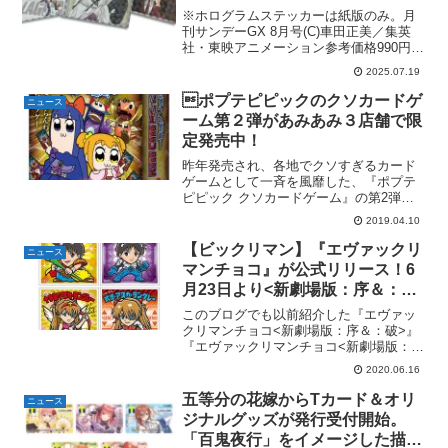
【BLACK LAGOON】【薬屋の
※ホログラムステッカーは紙版のみ。月
ひとりごと】【COSMOS】
刊サンデーGX 8月号(C)車田正美／集英
社・東映アニメーション参考価格990円
（税込）発売予定日2025年7月18日
2025.07.19
（金）頃出版社小学館Amazonで購入する
商品解説ホログラムステッカーは
ポプテピピックのクソカードゲ
ニュース
「BLACK ...
ーム第２弾があみあみ３店舗で限
定発売中！
昨年発売され、各地でクソすぎるカード
ゲームとして一斉を風靡した、『ポプテ
ピピック クソカードゲーム』の第2弾
が、「あみあみオンラインショップ」
2019.04.10
「あみあみ秋葉原ラジオ会館店」「あみ
あみ秋葉原店2nd」3店舗で限定販売中。
【ビックリマン】『エヴァックリ
ニュース
本格TCG(トレーディ...
マンチョコ』が公式リリース！6
月23日より<新劇場版：序＆：破
>が東日本、<新劇場版：Q>が西
このブログでも以前紹介した『エヴァッ
日本先行発売。一部描き下ろしシ
クリマンチョコ<新劇場版：序＆：破>』
『エヴァックリマンチョコ<新劇場版：
ール＆パッケージ画像も公開。
Q>』が本日ロッテより正式リリースされ
2020.06.16
ました！『エヴァックリマンチョコ<新劇
場版：序＆：破>』東日本(静岡含む）先
五等分の花嫁からTカード＆オリ
ニュース
行発売パッケージ...
ジナルグッズが発行受付開始。
「百鬼夜行」をイメージした描き