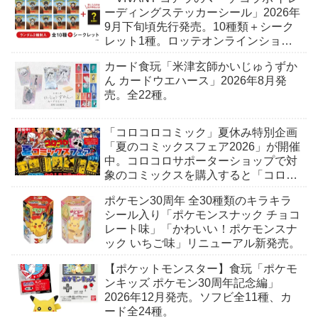
ーディングステッカーシール」2026年
9月下旬頃先行発売。10種類＋シーク
レット1種。ロッテオンラインショッ
プ限定。
カード食玩「米津玄師かいじゅうずか
ん カードウエハース」2026年8月発
売。全22種。
「コロコロコミック」夏休み特別企画
「夏のコミックスフェア2026」が開催
中。コロコロサポーターショップで対
象のコミックスを購入すると「コロコ
ロおもしろステッカー」がもらえる。
ポケモン30周年 全30種類のキラキラ
全7種。
シール入り「ポケモンスナック チョコ
レート味」「かわいい！ポケモンスナ
ック いちご味」リニューアル新発売。
【ポケットモンスター】食玩「ポケモ
ンキッズ ポケモン30周年記念編」
2026年12月発売。ソフビ全11種、カ
ード全24種。