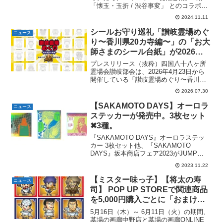
「懐玉・玉折 / 渋谷事変」 とのコラボレ
（金）〜。TVアニメ 『呪術廻
ーションが2024年11月15日（金）〜2025
戦』 2期 「懐玉・玉折 / 渋谷事
2024.11.11
年2月14日（金）までの期間実施され。
変」 コラボ。サイズは48mm。
「ビッグサイズドリンク、ミニキャラ
シールお守り巡礼「讃岐霊場めぐ
ニュース
イ...
り〜香川県20カ寺編〜」の「お大
師さまのシール台紙」が2026年8
月8日（土）より無料配布開始。
プレスリリース（抜粋）四国八十八ヶ所
霊場会讃岐部会は、2026年4月23日から
開催している「讃岐霊場めぐり〜香川県
20カ寺編〜」の夏休み特別企画として、8
2026.07.30
月8日（土）より第70番札所 本山寺、第
73番札所 出釈迦寺と第86番札所 志度寺
【SAKAMOTO DAYS】オーロラ
ニュース
の納...
ステッカーが発売中。3枚セット
✖︎3種。
『SAKAMOTO DAYS』オーロラステッ
カー 3枚セット他、『SAKAMOTO
DAYS』坂本商店フェア2023がJUMP
SHOP、各集英社系ネットショップで発
2023.11.22
売中です。『SAKAMOTO DAYS』オー
ロラステッカー３枚セット ［坂...
【ミスター味っ子】【将太の寿
ニュース
司】 POP UP STOREで関連商品
を5,000円購入ごとに「おまけ風
シール」がもらえる。墓場の画廊
5月16日（木）～ 6月11日（火）の期間、
中野店&ONLINE STOREにて。5
墓場の画廊中野店と墓場の画廊ONLINE