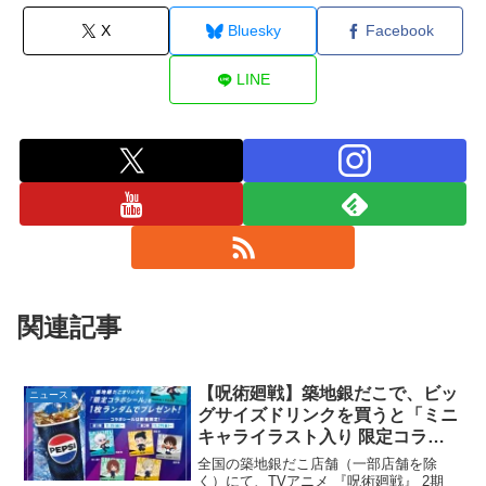
X
Bluesky
Facebook
LINE
関連記事
【呪術廻戦】築地銀だこで、ビッ
ニュース
グサイズドリンクを買うと「ミニ
キャライラスト入り 限定コラボ
シール」がランダムでついてく
全国の築地銀だこ店舗（一部店舗を除
る。4弾合計全10種類。11月15日
く）にて、TVアニメ 『呪術廻戦』 2期