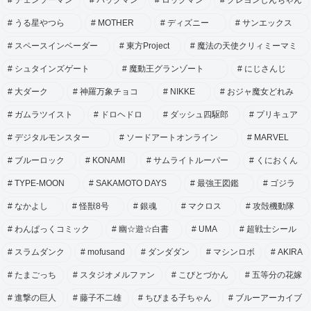
うる星やつら
MOTHER
ディズニー
サンエックス
スペースインベーダー
東方Project
魔法の天使クリィミーマミ
シュタインズゲート
魔動王グランゾート
にじさんじ
大ダーク
神羅万象チョコ
NIKKE
おジャ魔女どれみ
ガムラツイスト
ドロヘドロ
ダッシュ四駆郎
プリキュア
デジタルモンスター
ソードアートオンライン
MARVEL
ブルーロック
KONAMI
サムライトルーパー
くにおくん
TYPE-MOON
SAKAMOTO DAYS
最強王図鑑
ゴジラ
なかよし
怪獣8号
銀魂
マクロス
攻殻機動隊
わんぱっくコミック
幽☆遊☆白書
UMA
超戦士シール
スラムダンク
mofusand
ダンダダン
マシンロボ
AKIRA
たまごっち
スタジオメルファン
こびとづかん
五等分の花嫁
進撃の巨人
藤子不二雄
ちびまる子ちゃん
ブルーアーカイブ