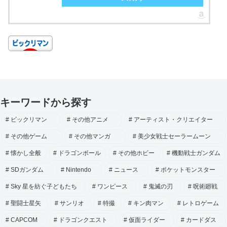
キーワードから探す
ビックリマン
その他アニメ
アーティスト・クリエイター
その他ゲーム
その他マンガ
美少女戦士セーラームーン
懐かし全般
ドラゴンボール
その他ホビー
機動戦士ガンダム
SDガンダム
Nintendo
ニュース
ポケットモンスター
Sky 星を紡ぐ子どもたち
ワンピース
鬼滅の刃
呪術廻戦
聖闘士星矢
サンリオ
特撮
キン肉マン
レトロゲーム
CAPCOM
ドラゴンクエスト
仮面ライダー
カードダス