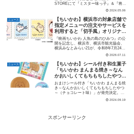
STOREにて『ミスター味っ子』＆『将太
月16日（木）～。
の寿司』のダブルPOP UP STORE開店。
2024.05.06
関連商品を購入5,000円(税込)毎に1枚、
『ミスター味っ子』＆『将...
【ちいかわ】横浜市の対象店舗で
ニュース
指定メニューの注文やサービスを
利用すると「切手風」オリジナル
ステッカーがもらえる。全4種。7
『映画ちいかわ 人魚の島のひみつ』の公
月24日（金)～8月2日（日)
開を記念し、横浜市、横浜市観光協会、
横浜みなとみらい21が、令和8年7月24日
（金）～8月2日（日）の期間、『映画ち
2026.07.11
いかわ 人魚の島のひみつ』in横浜市コラ
ボを開催。オリジナルステッカープレゼ
【ちいかわ】シール付き和生菓子
ニュース
ントキャン...
「ちいかわ まんまる焼き～なん
かおいしくてもちもちしたやつ～
（チョコレート味）」9月24日発
おまけシール付き「ちいかわ まんまる焼
売。シール 全11種。ファミリー
き～なんかおいしくてもちもちしたやつ
～（チョコレート味）」が発売決定。フ
マート限定。
ァミリーマート限定。ちいかわ まんまる
2024.09.19
焼き～なんかおいしくてもちもちしたや
つ～（チョコレート味）発売予定日2024
年9月24日参考...
スポンサーリンク