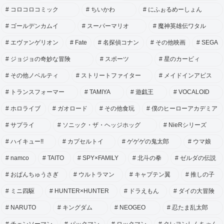
コロコロコミック
ちいかわ
にふぉるめーしょん
ゴールデンカムイ
スーパーマリオ
魔神英雄伝ワタル
エヴァンゲリオン
Fate
名探偵コナン
その他映画
SEGA
ジョジョの奇妙な冒険
スポーツ
星のカービィ
その他ノベルティ
ストリートファイター
メイドインアビス
トランスフォーマー
TAMIYA
遊戯王
VOCALOID
ホロライブ
ガオロード
その他食玩
僕のヒーローアカデミア
サプライ
ソニック・ザ・ヘッジホッグ
NieRシリーズ
ハイキュー!!
カプセルトイ
ゲゲゲの鬼太郎
ウマ娘
namco
TAITO
SPY×FAMILY
北斗の拳
ゼルダの伝説
おぱんちゅうさぎ
ウルトラマン
キャプテン翼
推しの子
ミニ四駆
HUNTER×HUNTER
ドラえもん
ダイの大冒険
NARUTO
キングダム
NEOGEO
忍たま乱太郎
チェンソーマン
パックマン
ロックマン
クレヨンしんちゃん