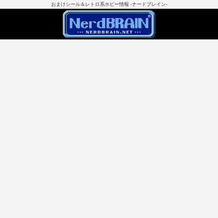
おまけシール＆レトロ系ホビー情報 -ナードブレイン-