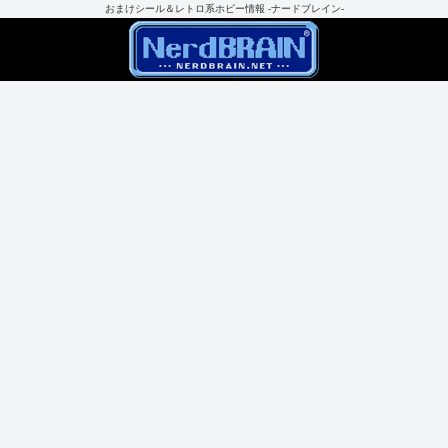
おまけシール＆レトロ系ホビー情報 -ナードブレイン-