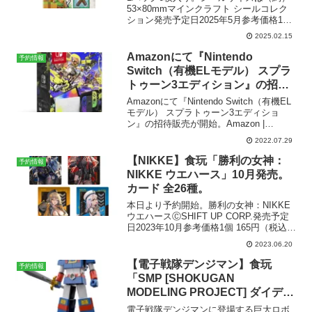
53×80mmマインクラフト シールコレク
ション発売予定日2025年5月参考価格1パ
ック（6枚入り） 220円（税込）1BOX
2025.02.15
（20パック入） 4,400円（税込）ライン
ナップシール 全50種メーカー...
Amazonにて『Nintendo
予約情報
Switch（有機ELモデル） スプラ
トゥーン3エディション』の招待
販売が開始。2022年8月26日発
Amazonにて『Nintendo Switch（有機EL
売。
モデル） スプラトゥーン3エディショ
ン』の招待販売が開始。Amazon |
Nintendo Switch（有機ELモデル） スプ
2022.07.29
ラトゥーン3エディション | ゲーム機本
体 2022...
【NIKKE】食玩「勝利の女神：
予約情報
NIKKE ウエハース」10月発売。
カード 全26種。
本日より予約開始。勝利の女神：NIKKE
ウエハースⒸSHIFT UP CORP.発売予定
日2023年10月参考価格1個 165円（税込）
1BOX （20個入） 3,300円（税込）ライ
2023.06.20
ンナップカード 全26種メーカーバンダイ
プレミアムバン...
【電子戦隊デンジマン】食玩
予約情報
「SMP [SHOKUGAN
MODELING PROJECT] ダイデン
ジン」が2022年12月発売
電子戦隊デンジマンに登場する巨大ロボ