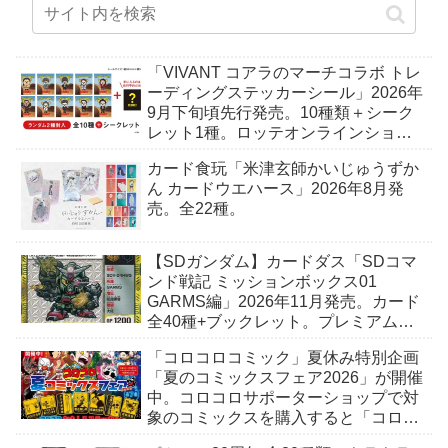
「VIVANT コアラのマーチコラボ トレ
ーディングステッカーシール」2026年
9月下旬頃先行発売。10種類＋シーク
レット1種。ロッテオンラインショッ
プ限定。
カード食玩「米津玄師かいじゅうずか
ん カードウエハース」2026年8月発
売。全22種。
【SDガンダム】カードダス「SDコマ
ンド戦記 ミッションボックス01
GARMS編」2026年11月発売。カード
全40種+ブックレット。プレミアムバ
ンダイ予約開始。
「コロコロコミック」夏休み特別企画
「夏のコミックスフェア2026」が開催
中。コロコロサポーターショップで対
象のコミックスを購入すると「コロコ
ロおもしろステッカー」がもらえる。