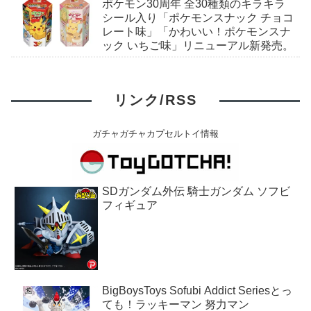
ポケモン30周年 全30種類のキラキラ
全7種。
シール入り「ポケモンスナック チョコ
レート味」「かわいい！ポケモンスナ
ック いちご味」リニューアル新発売。
リンク/RSS
ガチャガチャカプセルトイ情報
SDガンダム外伝 騎士ガンダム ソフビ
フィギュア
BigBoysToys Sofubi Addict Seriesとっ
ても！ラッキーマン 努力マン