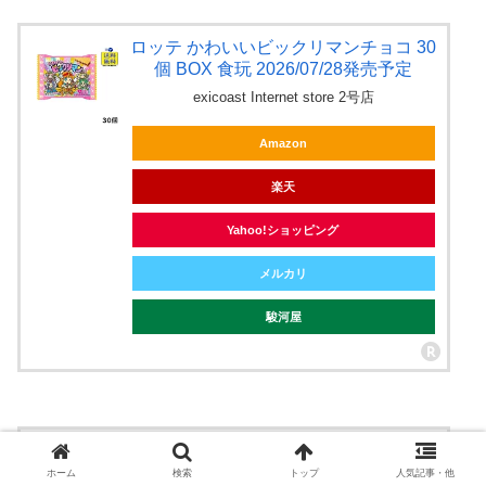
ロッテ かわいいビックリマンチョコ 30
個 BOX 食玩 2026/07/28発売予定
exicoast Internet store 2号店
Amazon
楽天
Yahoo!ショッピング
メルカリ
駿河屋
ロッテ スターウォーズ／ビックリマン
チョコ<マンダロリアン＆グローグー>
ホーム
検索
トップ
人気記事・他