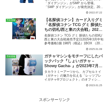
「ダイデンジン」がSMP から登場。
「SMP ダイデンジン」が発売決定。2022
年12月発売。現在予約受付中です。SMP
2022.07.22
ダイデンジン6,600円（税込）2022年12月
発売予定バンダイAmazonで「S...
【名探偵コナン】カード入りグミ
予約情報
「名探偵コナン TCG グミ 探偵た
ちの切札/西と東の大合戦」2025
年3月発売。全30種。
名探偵コナン TCG グミ 探偵たちの切札/
西と東の大合戦発売予定日2025年3月中旬
参考価格1個 198円（税込）1BOX （20個
入） 3,960円（税込）ラインナップカー
2025.01.09
ド 全30種メーカータカラトミー〉DMM
で予約する商品解説202...
ガチャマシンをモチーフにしたバ
予約情報
ックパック『しょいガチャ –
Showy Gacha- 』が2023年7月発
売。受注受付開始。
タカラトミーアーツから、カプセルトイ
（ガチャ）の魅力を伝える「レッツプレ
イガチャ®プロジェクト」のオフィシャ
ルグッズ第２弾として、ガチャマシンを
2023.01.25
モチーフにしたバックパック『しょいガ
チャ –Showy Gacha- 』が受注開始。予約
受付期間...
スポンサーリンク