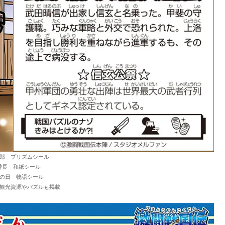
郎 プリズムシール
秀長 和紙シール
の日 物語シール
観光資源やパズルも掲載