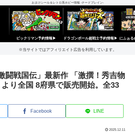
おまけシール＆レトロ系ホビー情報 -ナードブレイン-
ビックリマン予約情報▶︎
ドラゴンボール超戦士予約情報▶︎
にふぉる
※当サイトではアフィリエイト広告を利用しています。
激闘戦国伝」最新作 「激撰！秀吉物
土）より全国 8府県で販売開始。全33
Facebook
LINE
2025.12.11