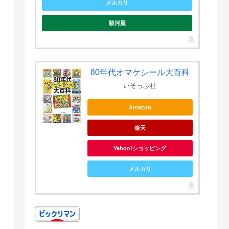
メルカリ
駿河屋
80年代オマケシール大百科
いそっぷ社
Amazon
楽天
Yahoo!ショッピング
メルカリ