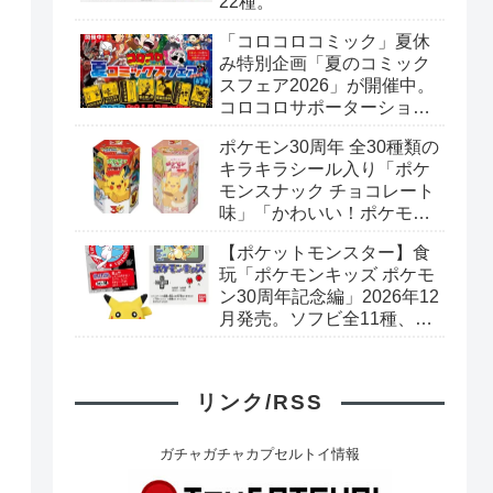
22種。
「コロコロコミック」夏休
み特別企画「夏のコミック
スフェア2026」が開催中。
コロコロサポーターショッ
プで対象のコミックスを購
ポケモン30周年 全30種類の
入すると「コロコロおもし
キラキラシール入り「ポケ
ろステッカー」がもらえ
モンスナック チョコレート
る。全7種。
味」「かわいい！ポケモン
スナック いちご味」リニュ
【ポケットモンスター】食
ーアル新発売。
玩「ポケモンキッズ ポケモ
ン30周年記念編」2026年12
月発売。ソフビ全11種、カ
ード全24種。
リンク/RSS
ガチャガチャカプセルトイ情報