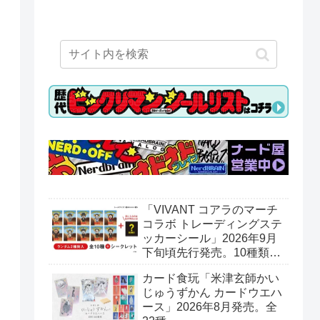
「VIVANT コアラのマーチ
コラボ トレーディングステ
ッカーシール」2026年9月
下旬頃先行発売。10種類＋
シークレット1種。ロッテ
カード食玩「米津玄師かい
オンラインショップ限定。
じゅうずかん カードウエハ
ース」2026年8月発売。全