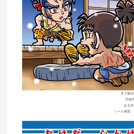
木下藤吉
羽柴
ある冬
シール裏面 