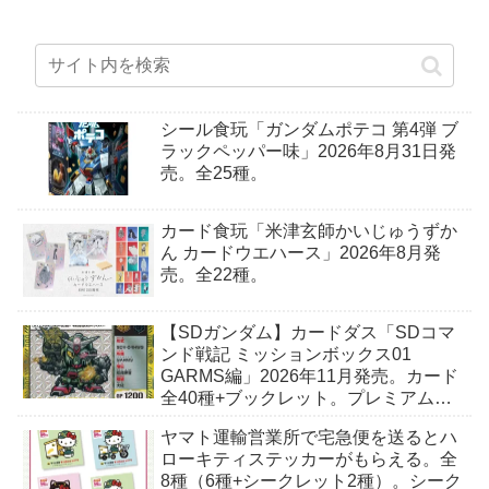
シール食玩「ガンダムポテコ 第4弾 ブ
ラックペッパー味」2026年8月31日発
売。全25種。
カード食玩「米津玄師かいじゅうずか
ん カードウエハース」2026年8月発
売。全22種。
【SDガンダム】カードダス「SDコマ
ンド戦記 ミッションボックス01
GARMS編」2026年11月発売。カード
全40種+ブックレット。プレミアムバ
ンダイ予約開始。
ヤマト運輸営業所で宅急便を送るとハ
ローキティステッカーがもらえる。全
8種（6種+シークレット2種）。シーク