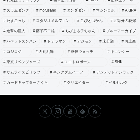
スラムダンク
mofusand
ダンダダン
マシンロボ
AKIRA
たまごっち
スタジオメルファン
こびとづかん
五等分の花嫁
進撃の巨人
藤子不二雄
ちびまる子ちゃん
ブルーアーカイブ
パペットスンスン
ドテラマン
デジモン
未分類
お土産
コジコジ
刀剣乱舞
妖怪ウォッチ
キョンシー
東京リベンジャーズ
ユニトロボーン
SNK
サムライスピリッツ
キングダムハーツ
アンデッドアンラック
カードキャプターさくら
クリエイター
ベルセルク