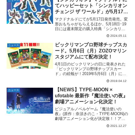
ニュース
ら発売！...
てハッピーセット「シンカリオン
チェンジ ザ ワールド」が5月17日
発売。週末（18・19日）にはキ
マクドナルドにてが5月17日発売発売。変
ラキラシールももらえる。
形おもちゃがもらえるほか、5月18日･19
日には週末限定の購入特典「シンカリオ
ン キラキラシール」もプレゼントされま
2024.05.11
す。詳細は、以下リリースよりハッピー
セット「シンカリオン チェンジ ザ ワー
ビックリマンプロ野球チップスカ
ニュース
ルド」5...
ード。5月6日（月）ZOZOマリン
スタジアムにて配布決定！
4月1日のビックリマンの日に発表された
「ビックリマンプロ野球チップスカー
ド」の続報が！2019年5月6日（月）に
ZOZOマリンスタジアムにて、配布され
2019.04.12
るとの発表がされました！現在、ヘラク
ライスト・ブラックゼウス・鬼ガシ魔・
【NEWS】TYPE-MOON ×
ニュース
魔性ネロの4種のカ...
ufotable 最新作『魔法使いの夜』
劇場アニメーション化決定！
ビジュアルノベルゲーム『魔法使いの
夜』(原作：奈須きのこ・TYPE-MOON)の
劇場アニメーション化が決定致！！アニ
メーション制作は、『空の境界』
2021.12.27
『Fate/stay night 』など、数多くの
TYPE-MOON作品をアニメ化し、現在放