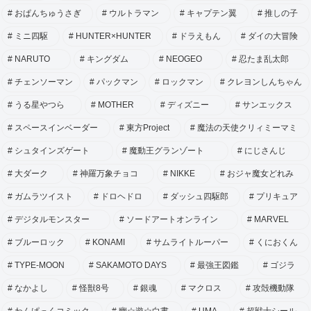
おぱんちゅうさぎ
ウルトラマン
キャプテン翼
推しの子
ミニ四駆
HUNTER×HUNTER
ドラえもん
ダイの大冒険
NARUTO
キングダム
NEOGEO
忍たま乱太郎
チェンソーマン
パックマン
ロックマン
クレヨンしんちゃん
うる星やつら
MOTHER
ディズニー
サンエックス
スペースインベーダー
東方Project
魔法の天使クリィミーマミ
シュタインズゲート
魔動王グランゾート
にじさんじ
大ダーク
神羅万象チョコ
NIKKE
おジャ魔女どれみ
ガムラツイスト
ドロヘドロ
ダッシュ四駆郎
プリキュア
デジタルモンスター
ソードアートオンライン
MARVEL
ブルーロック
KONAMI
サムライトルーパー
くにおくん
TYPE-MOON
SAKAMOTO DAYS
最強王図鑑
ゴジラ
なかよし
怪獣8号
銀魂
マクロス
攻殻機動隊
わんぱっくコミック
幽☆遊☆白書
UMA
超戦士シール