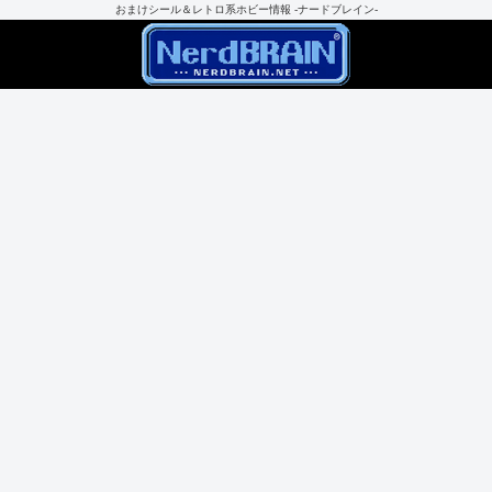
おまけシール＆レトロ系ホビー情報 -ナードブレイン-