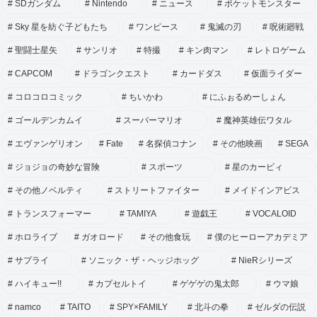
SDガンダム
Nintendo
ニュース
ポケットモンスター
Sky 星を紡ぐ子どもたち
ワンピース
鬼滅の刃
呪術廻戦
聖闘士星矢
サンリオ
特撮
キン肉マン
レトロゲーム
CAPCOM
ドラゴンクエスト
カードダス
仮面ライダー
コロコロコミック
ちいかわ
にふぉるめーしょん
ゴールデンカムイ
スーパーマリオ
魔神英雄伝ワタル
エヴァンゲリオン
Fate
名探偵コナン
その他映画
SEGA
ジョジョの奇妙な冒険
スポーツ
星のカービィ
その他ノベルティ
ストリートファイター
メイドインアビス
トランスフォーマー
TAMIYA
遊戯王
VOCALOID
ホロライブ
ガオロード
その他食玩
僕のヒーローアカデミア
サプライ
ソニック・ザ・ヘッジホッグ
NieRシリーズ
ハイキュー!!
カプセルトイ
ゲゲゲの鬼太郎
ウマ娘
namco
TAITO
SPY×FAMILY
北斗の拳
ゼルダの伝説