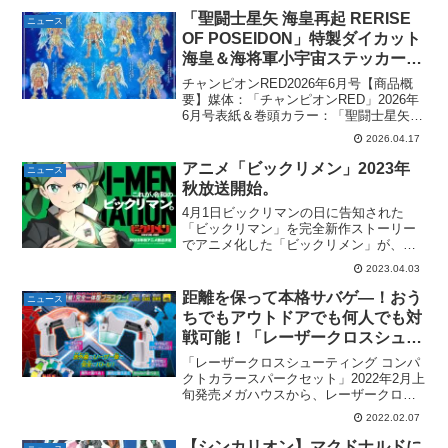
「聖闘士星矢 海皇再起 RERISE
ニュース
OF POSEIDON」特製ダイカット
海皇＆海将軍小宇宙ステッカー付
録「チャンピオンRED 2026年6
チャンピオンRED2026年6月号【商品概
月号」が発売。
要】媒体：「チャンピオンRED」2026年
6月号表紙＆巻頭カラー：「聖闘士星矢
海皇再起 RERISE OF POSEIDON」付
2026.04.17
録：「特別付録特製ダイカット海皇＆海
将軍小宇宙ステッカー」センターカ...
アニメ「ビックリメン」2023年
ニュース
秋放送開始。
4月1日ビックリマンの日に告知された
「ビックリマン」を完全新作ストーリー
でアニメ化した「ビックリメン」が、
2023年秋に放送されることが決定。ティ
2023.04.03
ザービジュアルとティザーPV、スタッ
フ、スタッフコメントが解禁されまし
距離を保って本格サバゲ―！おう
ニュース
た！【作品情報】アニメ「...
ちでもアウトドアでも何人でも対
戦可能！「レーザークロスシュー
ティング コンパクトカラースパ
「レーザークロスシューティング コンパ
ークセット」発売！
クトカラースパークセット」2022年2月上
旬発売メガハウスから、レーザークロス
シューティングシリーズの新商品「レー
2022.02.07
ザークロスシューティング コンパクトカ
ラースパークセット」を2022年2月上旬か
【シンカリオン】マクドナルドに