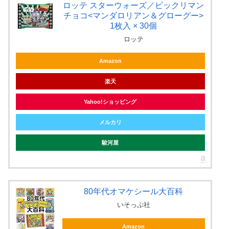
ロッテ スターウォーズ／ビックリマン
チョコ<マンダロリアン＆グローグー>
1枚入 × 30個
ロッテ
Amazon
楽天
Yahoo!ショッピング
メルカリ
駿河屋
80年代オマケシール大百科
いそっぷ社
Amazon