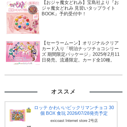
【おジャ魔女どれみ】宝島社より『お
ジャ魔女どれみ 見習いタップライト
BOOK』予約受付中！
【セーラームーン】オリジナルクリア
カード入り「明治ナッツチョコシリー
ズ 期間限定パッケージ」2025年2月11
日発売。流通限定。カード全10種。
オススメ
ロッテ かわいいビックリマンチョコ 30
個 BOX 食玩 2026/07/28発売予定
exicoast Internet store 2号店