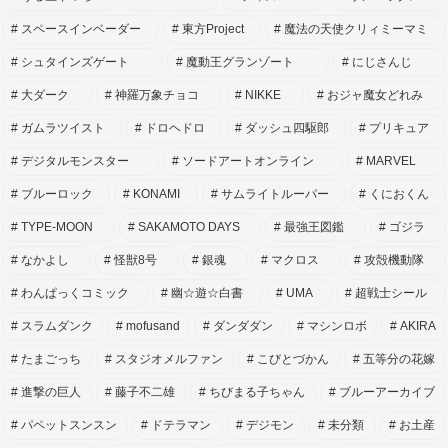
スペースインベーダー
東方Project
魔法の天使クリィミーマミ
シュタインズゲート
魔動王グランゾート
にじさんじ
大ダーク
神羅万象チョコ
NIKKE
おジャ魔女どれみ
ガムラツイスト
ドロヘドロ
ダッシュ四駆郎
プリキュア
デジタルモンスター
ソードアートオンライン
MARVEL
ブルーロック
KONAMI
サムライトルーパー
くにおくん
TYPE-MOON
SAKAMOTO DAYS
最強王図鑑
ゴジラ
なかよし
怪獣8号
銀魂
マクロス
攻殻機動隊
わんぱっくコミック
幽☆遊☆白書
UMA
超戦士シール
スラムダンク
mofusand
ダンダダン
マシンロボ
AKIRA
たまごっち
スタジオメルファン
こびとづかん
五等分の花嫁
進撃の巨人
藤子不二雄
ちびまる子ちゃん
ブルーアーカイブ
パペットスンスン
ドテラマン
デジモン
未分類
お土産