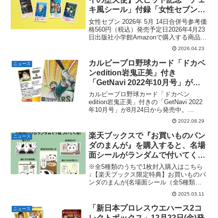
キ風シール」付録「女性セブン
2026年 5月 14日合併号」が発
女性セブン 2026年 5月 14日合併号参考価
売。
格560円（税込）発売予定日2026年4月23
日出版社小学館Amazonで購入する商品解
説公開中の劇場版『名探偵コナン ハイウ
2026.04.23
ェイの堕天使』の大ヒットを記念して
「チェキ風シール」が女性セブンに...
カルビープロ野球カード「ドカベ
ニュース
ンedition岩鬼正美」付き
「GetNavi 2022年10月号」が発
売中。
カルビープロ野球カード「ドカベン
edition岩鬼正美」付きの「GetNavi 2022
年10月号」が8月24日から発売中。
Amazonで「GetNavi 2022年10月号」を
2022.08.29
見る▶︎GetNavi 2022年10月号760円（税
込）20...
楽天ブックスで『お買いものパン
ニュース
ダのまんが』を購入すると、名場
面シールがランダムで付いてく
る。全5種。
※全5種類のうちで1枚封入購入はこちら
↓【楽天ブックス限定特典】お買いものパ
ンダのまんが(名場面シール（全5種類の
うち1... 楽天で購入 アニメ「お買いもの
2025.03.11
パンダ！」も2025年3月10日現在、
TOKYO MXにて大好評放送中。
「新日本プロレスウエハース2コ
ニュース
レクトボックス」12月22日(金)発