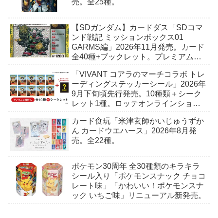
売。全25種。
【SDガンダム】カードダス「SDコマ
ンド戦記 ミッションボックス01
GARMS編」2026年11月発売。カード
全40種+ブックレット。プレミアムバ
ンダイ予約開始。
「VIVANT コアラのマーチコラボ トレ
ーディングステッカーシール」2026年
9月下旬頃先行発売。10種類＋シーク
レット1種。ロッテオンラインショッ
プ限定。
カード食玩「米津玄師かいじゅうずか
ん カードウエハース」2026年8月発
売。全22種。
ポケモン30周年 全30種類のキラキラ
シール入り「ポケモンスナック チョコ
レート味」「かわいい！ポケモンスナ
ック いちご味」リニューアル新発売。