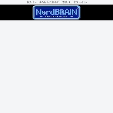
おまけシール＆レトロ系ホビー情報 -ナードブレイン-