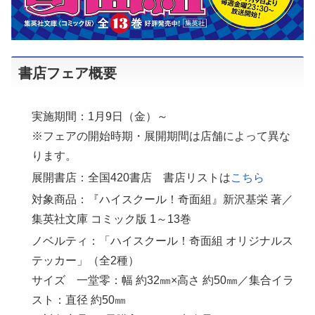
書店フェア概要
実施期間：1月9日（金）～
※フェアの開始時期・展開期間は店舗によって異な
ります。
展開書店：全国420書店 書店リストは
こちら
対象商品：『ハイスクール！奇面組』新沢基栄 著／
集英社文庫 コミック版 1～13巻
ノベルティ：「ハイスクール！奇面組 オリジナルス
テッカー」（全2種）
サイズ 一堂零：幅 約32㎜×高さ 約50㎜／集合イラ
スト：直径 約50㎜