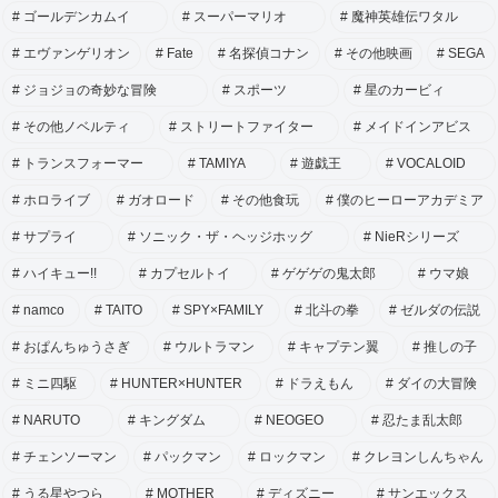
ゴールデンカムイ
スーパーマリオ
魔神英雄伝ワタル
エヴァンゲリオン
Fate
名探偵コナン
その他映画
SEGA
ジョジョの奇妙な冒険
スポーツ
星のカービィ
その他ノベルティ
ストリートファイター
メイドインアビス
トランスフォーマー
TAMIYA
遊戯王
VOCALOID
ホロライブ
ガオロード
その他食玩
僕のヒーローアカデミア
サプライ
ソニック・ザ・ヘッジホッグ
NieRシリーズ
ハイキュー!!
カプセルトイ
ゲゲゲの鬼太郎
ウマ娘
namco
TAITO
SPY×FAMILY
北斗の拳
ゼルダの伝説
おぱんちゅうさぎ
ウルトラマン
キャプテン翼
推しの子
ミニ四駆
HUNTER×HUNTER
ドラえもん
ダイの大冒険
NARUTO
キングダム
NEOGEO
忍たま乱太郎
チェンソーマン
パックマン
ロックマン
クレヨンしんちゃん
うる星やつら
MOTHER
ディズニー
サンエックス