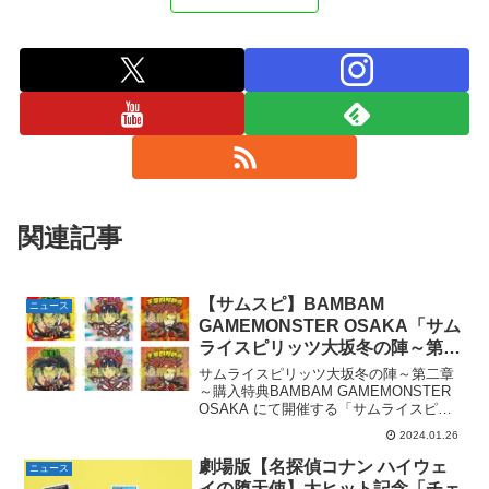
関連記事
【サムスピ】BAMBAM
ニュース
GAMEMONSTER OSAKA「サム
ライスピリッツ大坂冬の陣～第二
章～」で3,000円以上購入すると
サムライスピリッツ大坂冬の陣～第二章
グリーンハウス描き下ろし［覇王
～購入特典BAMBAM GAMEMONSTER
OSAKA にて開催する「サムライスピリ
丸］［ナコルル］［天草四郎時］
ッツ大坂冬の陣～第二章～」にて、会期
特製シール（全6種）が1枚もらえ
2024.01.26
中店内商品を¥3,000（税込）以上ご購入
る。全6種。
毎にランダムであのシールで有名なグリ
劇場版【名探偵コナン ハイウェ
ニュース
ー...
イの堕天使】大ヒット記念「チェ