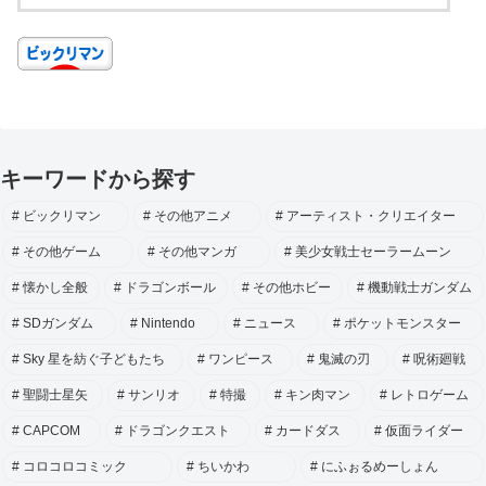
キーワードから探す
ビックリマン
その他アニメ
アーティスト・クリエイター
その他ゲーム
その他マンガ
美少女戦士セーラームーン
懐かし全般
ドラゴンボール
その他ホビー
機動戦士ガンダム
SDガンダム
Nintendo
ニュース
ポケットモンスター
Sky 星を紡ぐ子どもたち
ワンピース
鬼滅の刃
呪術廻戦
聖闘士星矢
サンリオ
特撮
キン肉マン
レトロゲーム
CAPCOM
ドラゴンクエスト
カードダス
仮面ライダー
コロコロコミック
ちいかわ
にふぉるめーしょん