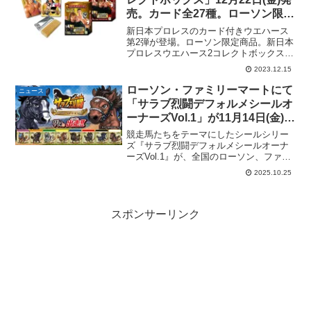
売。カード全27種。ローソン限
定。
新日本プロレスのカード付きウエハース
第2弾が登場。ローソン限定商品。新日本
プロレスウエハース2コレクトボックス発
売予定日2023年12月22日(金)参考価格1個
2023.12.15
290円（税込）ラインナップシール 全33
種〉メルカリで検索する 商品解説ミル...
ローソン・ファミリーマートにて
ニュース
「サラブ烈闘デフォルメシールオ
ーナーズVol.1」が11月14日(金)発
売。全45種。
競走馬たちをテーマにしたシールシリー
ズ『サラブ烈闘デフォルメシールオーナ
ーズVol.1』が、全国のローソン、ファミ
リーマート(一部店舗を除く)にて、2025
2025.10.25
年11月14日(金)より販売開始。シールサ
イズは52mm。第1弾は、ディープインパ
ク...
スポンサーリンク