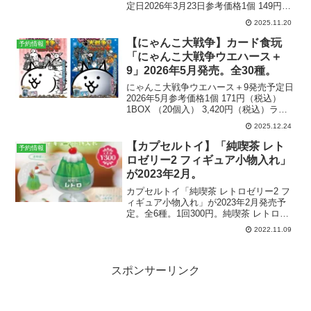
定日2026年3月23日参考価格1個 149円
（税込）1BOX （20個入） 2,980円（税
2025.11.20
込）ラインナップ全34種メーカーバンダ
イ〉楽天市場で検索する商品...
【にゃんこ大戦争】カード食玩
予約情報
「にゃんこ大戦争ウエハース＋
9」2026年5月発売。全30種。
にゃんこ大戦争ウエハース＋9発売予定日
2026年5月参考価格1個 171円（税込）
1BOX （20個入） 3,420円（税込）ライ
ンナップ全30種メーカーバンダイ〉楽天
2025.12.24
市場で予約する商品解説2025年11月にア
プリ13周年を迎えた「にゃんこ...
【カプセルトイ】「純喫茶 レト
予約情報
ロゼリー2 フィギュア小物入れ」
が2023年2月。
カプセルトイ「純喫茶 レトロゼリー2 フ
ィギュア小物入れ」が2023年2月発売予
定。全6種。1回300円。純喫茶 レトロゼ
リー2楽天市場で「純喫茶 レトロゼリー2
2022.11.09
フィギュア小物入れ」を見る▶︎純喫茶 レ
トロゼリー2 フィギュア小物入れ一回...
スポンサーリンク