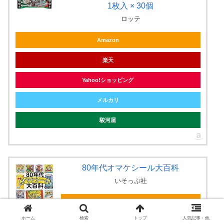
1枚入 × 30個
ロッテ
Amazon
楽天
Yahoo!ショッピング
メルカリ
駿河屋
80年代オマケシール大百科
いそっぷ社
Amazon
ホーム
検索
トップ
人気記事・他
楽天