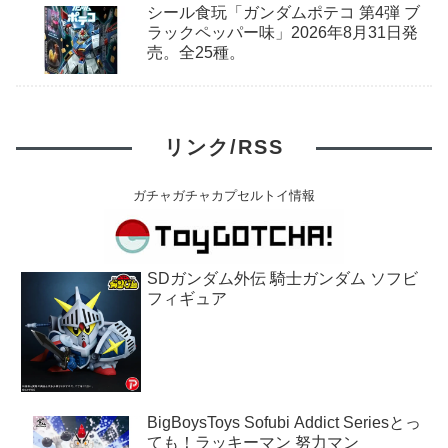
シール食玩「ガンダムポテコ 第4弾 ブ
ラックペッパー味」2026年8月31日発
売。全25種。
リンク/RSS
ガチャガチャカプセルトイ情報
SDガンダム外伝 騎士ガンダム ソフビ
フィギュア
BigBoysToys Sofubi Addict Seriesとっ
ても！ラッキーマン 努力マン