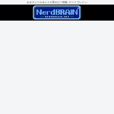
おまけシール＆レトロ系ホビー情報 -ナードブレイン-