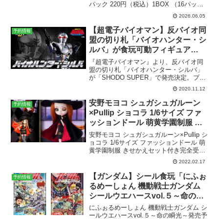
パック 220円（税込）1BOX （16パック
入） 3,520円（税込）ラインナップ全28
2026.06.05
種メーカーエンスカイ商品解説「くまの
プーさん」からレインボーホロ紙を使...
【超電子バイオマン】反バイオ同
予約情報
盟の切り札「バイオハンター・シ
ルバ」が食玩可動フィギュア
「SHODO SUPER」から発売決
『超電子バイオマン』より、反バイオ同
定。2021年4月発送予定。【プレ
盟の切り札「バイオハンター・シルバ」
が「SHODO SUPER」で発売決定。プレ
ミアムバンダイ限定】
ミアムバンダイで予約受付受付中。プレ
2020.11.12
ミアムバンダイ限定。SHODO SUPERに
バイオハンター・シルバが登場！SHODO
安野モヨコ シュガシュガルーン
予約情報
S...
×Pullip ショコラ 1/6サイズ ファ
ッションドール 萌黄学園制服 き
せかえセット付き
安野モヨコ シュガシュガルーン×Pullip シ
ョコラ 1/6サイズ ファッションドール 萌
黄学園制服 きせかえセット付き完全受注
販売：3/15（火）正午12時まで子供の
2022.02.17
頃、『シュガルン』を読んでくださって
いた、あなたに。『シュガルン』のシ...
【ガンダム】シール食玩「にふぉ
予約情報
るめーしょん 機動戦士ガンダム
シールウエハースvol.５～命の瞬
光～」2026年3月発売。全34種。
にふぉるめーしょん 機動戦士ガンダム シ
ールウエハースvol.５～命の瞬光～発売予