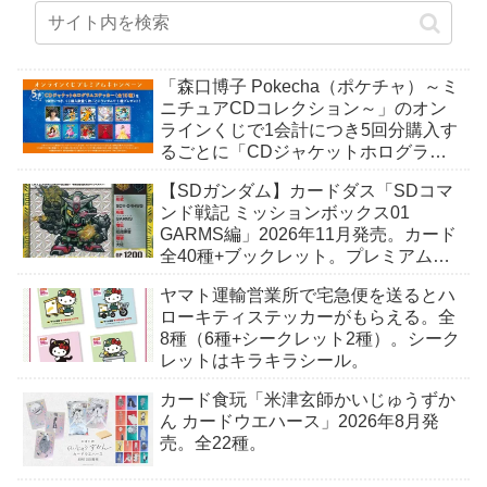
「森口博子 Pokecha（ポケチャ）～ミ
ニチュアCDコレクション～」のオン
ラインくじで1会計につき5回分購入す
るごとに「CDジャケットホログラム
ステッカー」がもらえる。全10種。8
【SDガンダム】カードダス「SDコマ
月15日〜。
ンド戦記 ミッションボックス01
GARMS編」2026年11月発売。カード
全40種+ブックレット。プレミアムバ
ンダイ予約開始。
ヤマト運輸営業所で宅急便を送るとハ
ローキティステッカーがもらえる。全
8種（6種+シークレット2種）。シーク
レットはキラキラシール。
カード食玩「米津玄師かいじゅうずか
ん カードウエハース」2026年8月発
売。全22種。