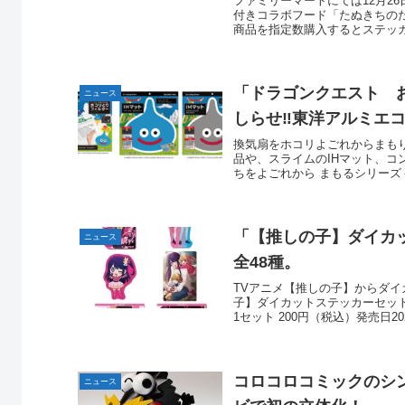
ファミリーマートにては12月2
付きコラボフード「たぬきちの
商品を指定数購入するとステッカ
「ドラゴンクエスト 
ニュース
しらせ‼東洋アルミエ
換気扇をホコリよごれからまも
品や、スライムのIHマット、
ちをよごれから まもるシリーズ＜
「【推しの子】ダイカッ
ニュース
全48種。
TVアニメ【推しの子】からダ
子】ダイカットステッカーセット
1セット 200円（税込）発売日202
コロコロコミックのシン
ニュース