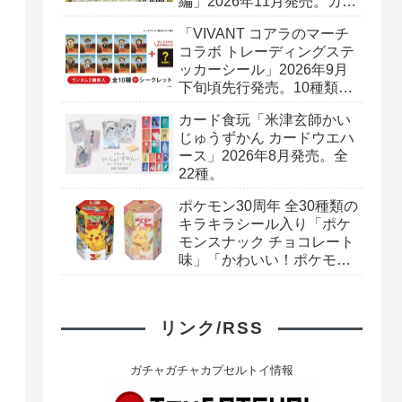
編」2026年11月発売。カー
ド全40種+ブックレット。
「VIVANT コアラのマーチ
プレミアムバンダイ予約開
コラボ トレーディングステ
始。
ッカーシール」2026年9月
下旬頃先行発売。10種類＋
シークレット1種。ロッテ
カード食玩「米津玄師かい
オンラインショップ限定。
じゅうずかん カードウエハ
ース」2026年8月発売。全
22種。
ポケモン30周年 全30種類の
キラキラシール入り「ポケ
モンスナック チョコレート
味」「かわいい！ポケモン
スナック いちご味」リニュ
ーアル新発売。
リンク/RSS
ガチャガチャカプセルトイ情報