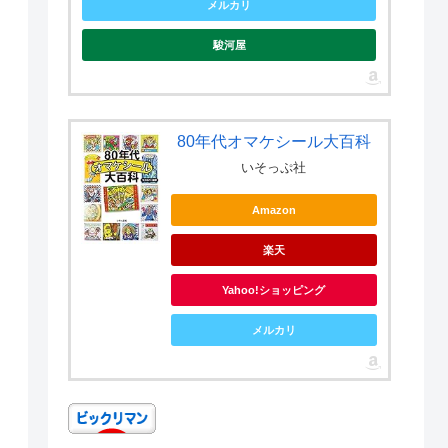
メルカリ
駿河屋
80年代オマケシール大百科
いそっぷ社
Amazon
楽天
Yahoo!ショッピング
メルカリ