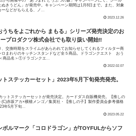
6日から開催中の「あつまれ どうぶつの森」キャンペーンにて、シール
たぬきうどん」が発売中。キャンペーン期間は1月8日まで。また、対象
ーなどがもらえる、ノ...
2023.12.26
おうちをよごれから まもる」シリーズ発売決定のお
コープロダクツ株式会社でも取り扱い開始‼
り、交換時期をスライムがあらわれてお知らせしてくれるフィルター商
コンロまわりのキッチンスタンドなど全５商品。ドラゴンクエスト おう
商品名＞①ドラゴンクエ...
2022.02.07
トステッカーセット」2023年5月下旬発売発売。
イカットステッカーセットが発売決定。カードダス自販機発売。【推しの
(C)赤坂アカ×横槍メンゴ／集英社・【推しの子】製作委員会参考価格
3年5月下旬...
2023.05.22
ボルマーク「コロドラゴン」がTOYFULからソフ