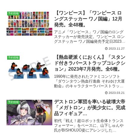
【ワンピース】「ワンピース ロ
予約情報
ングステッカー ワノ国編」12月
発売。全48種。
アニメ「ワンピース」ワノ国編のロング
ステッカーが発売決定。ワンピース ロン
グステッカー ワノ国編発売予定日2023年
12月参考価格1個 110円（税込）1BOX
2023.11.27
（20個入） 2,200円（税込）ラインナッ
プメタリックステッカー 全48種メ...
【熱血硬派くにおくん】「スタン
予約情報
ド付きラバーストラップコレクシ
ョン」2023年7月発売。全6種。
1990年に発売されたファミコンソフト
『ダウンタウン熱血行進曲 それゆけ大運
動会』のキャラクターラバーストラップ
が発売決定。『熱血硬派くにおくん』 ス
2023.03.21
タンド付きラバーストラップコレクショ
ン6個入りBOX 4,620円(税込)2023年7月
デストロン軍団を率いる破壊大帝
予約情報
発...
「メガトロン」が美少女に。完成
品フィギュア
「TRANSFORMERS美少女 トラ
初代「戦え！超ロボット生命体トランス
ンスフォーマー メガトロン」が
フォーマー」をベースに、山下しゅんや
氏がBISHOUJO姿にアレンジした
2023年2月発売。