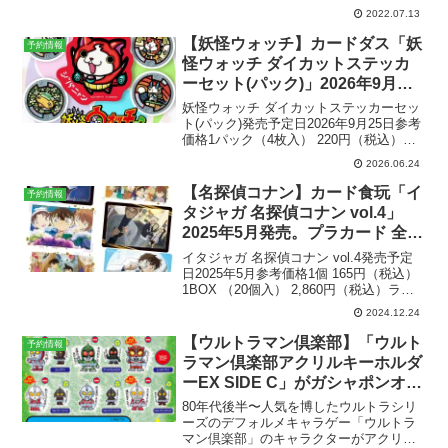
「TRANSFORMERS美少女」の第2弾、
2022.07.13
「TRANSFORMERS美少女 トランスフォ
ーマー メガトロン」が2023年2月に発
【妖怪ウォッチ】カードダス「妖
予約情報
売...
怪ウォッチ ダイカットステッカ
ーセット(パック)」2026年9月発
売。全32種。
妖怪ウォッチ ダイカットステッカーセッ
ト(パック)発売予定日2026年9月25日参考
価格1パック（4枚入） 220円（税込）
1BOX （20パック入） 4,400円（税込）
2026.06.24
ラインナップ全32種メーカーバンダイ商
品解説『妖怪ウォッチ♪』からダ...
【名探偵コナン】カード食玩「イ
予約情報
タジャガ 名探偵コナン vol.4」
2025年5月発売。プラカード 全30
種。
イタジャガ 名探偵コナン vol.4発売予定
日2025年5月参考価格1個 165円（税込）
1BOX （20個入） 2,860円（税込）ライ
ンナップ全30種メーカーバンダイ〉
2024.12.24
Amazonで予約する商品解説「名探偵コナ
ン」のコレクションカード付...
【ウルトラマン倶楽部】「ウルト
予約情報
ラマン倶楽部アクリルキーホルダ
ーEX SIDE C」がガシャポンオン
ラインにて予約受付中！横井画伯
80年代後半〜人気を博したウルトラシリ
完全監修。2022年1月発送予定。
ーズのデフォルメキャラゲー「ウルトラ
マン倶楽部」のキャラクターがアクリル