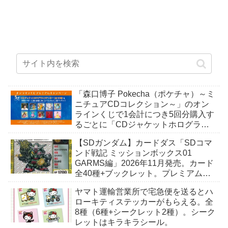
「森口博子 Pokecha（ポケチャ）～ミ
ニチュアCDコレクション～」のオン
ラインくじで1会計につき5回分購入す
るごとに「CDジャケットホログラム
ステッカー」がもらえる。全10種。8
【SDガンダム】カードダス「SDコマ
月15日〜。
ンド戦記 ミッションボックス01
GARMS編」2026年11月発売。カード
全40種+ブックレット。プレミアムバ
ンダイ予約開始。
ヤマト運輸営業所で宅急便を送るとハ
ローキティステッカーがもらえる。全
8種（6種+シークレット2種）。シーク
レットはキラキラシール。