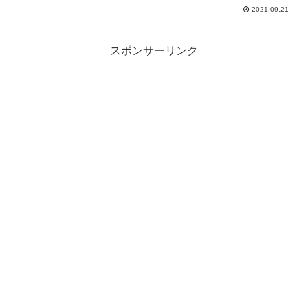
ホルダーに。プレミアムバンダイのガシ
2021.09.21
ャポンオンラインにて「ウルトラマン倶
楽部アクリルキーホルダーEX SIDE C」
が予約受付を開...
スポンサーリンク