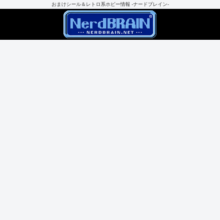
おまけシール＆レトロ系ホビー情報 -ナードブレイン-