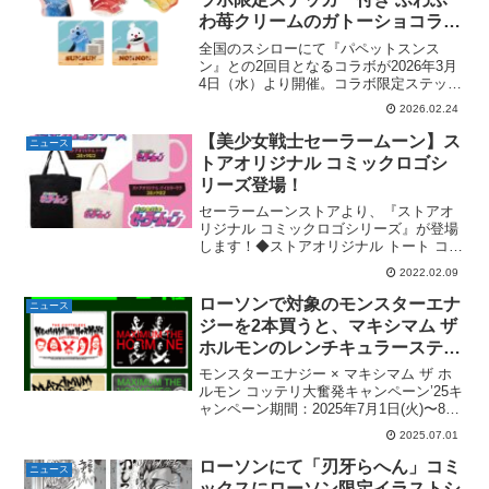
わ苺クリームのガトーショコラ」
が発売。2026年3月4日（水）
全国のスシローにて『パペットスンス
～。ステッカー 全5種。
ン』との2回目となるコラボが2026年3月
4日（水）より開催。コラボ限定ステッカ
ー（全5種）付きの「ふわふわ苺クリーム
2026.02.24
のガトーショコラ」などが発売されま
す。プレスリリース（抜粋）コラボ限定
【美少女戦士セーラームーン】ス
ニュース
ステッカー付き 対...
トアオリジナル コミックロゴシ
リーズ登場！
セーラームーンストアより、『ストアオ
リジナル コミックロゴシリーズ』が登場
します！◆ストアオリジナル トート コミ
ックロゴ (ホワイト/ブラック)コミックロ
2022.02.09
ゴがプリントされたインパクトのあるト
ートバッグです。A4サイズが入るので普
ローソンで対象のモンスターエナ
ニュース
段使いはも...
ジーを2本買うと、マキシマム ザ
ホルモンのレンチキュラーステッ
カーがもらえる。全4種。2025年
モンスターエナジー × マキシマム ザ ホ
7月1日(火)〜
ルモン コッテリ大奮発キャンペーン’25キ
ャンペーン期間：2025年7月1日(火)〜8月
4日(月)ステッカーサイズは6cm×8cm。店
2025.07.01
頭でのステッカーキャンペーンのほか、
スタジオ体験やライブ招待、革...
ローソンにて「刃牙らへん」コミ
ニュース
ックスにローソン限定イラストシ