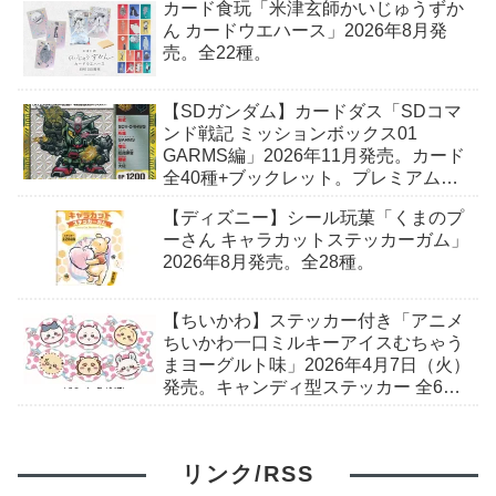
カード食玩「米津玄師かいじゅうずか
ん カードウエハース」2026年8月発
売。全22種。
【SDガンダム】カードダス「SDコマ
ンド戦記 ミッションボックス01
GARMS編」2026年11月発売。カード
全40種+ブックレット。プレミアムバ
ンダイ予約開始。
【ディズニー】シール玩菓「くまのプ
ーさん キャラカットステッカーガム」
2026年8月発売。全28種。
【ちいかわ】ステッカー付き「アニメ
ちいかわ一口ミルキーアイスむちゃう
まヨーグルト味」2026年4月7日（火）
発売。キャンディ型ステッカー 全6
種。セブン-イレブンで取扱予定。
リンク/RSS