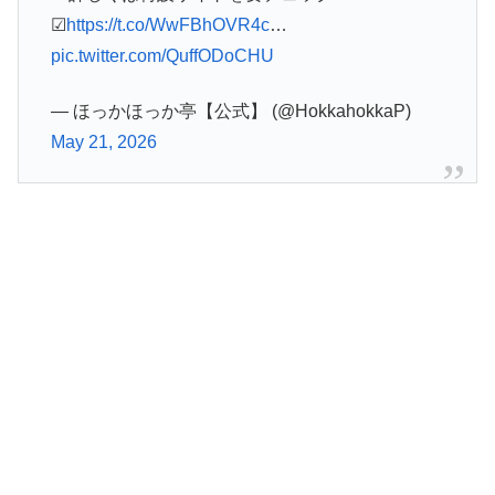
☑
https://t.co/WwFBhOVR4c
…
pic.twitter.com/QuffODoCHU
— ほっかほっか亭【公式】 (@HokkahokkaP)
May 21, 2026