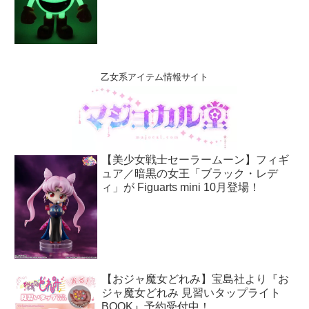
乙女系アイテム情報サイト
【美少女戦士セーラームーン】フィギ
ュア／暗黒の女王「ブラック・レデ
ィ」が Figuarts mini 10月登場！
【おジャ魔女どれみ】宝島社より『お
ジャ魔女どれみ 見習いタップライト
BOOK』予約受付中！