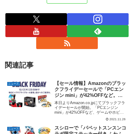
関連記事
【セール情報】Amazonのブラッ
ニュース
クフライデーセールで「PCエン
ジン mini」が42%OFFなど。気
になるゲーム・ホビー系商品ピッ
本日よりAmazon.co.jpにてブラックフラ
クアップ。
イデーセールが開始。「PCエンジン
mini」が42%OFFなど、ゲームやホビー
商品の激安販売も始まってます！気にな
2021.11.26
るアイテムピックアップしておきます。
※ブラックフライデーセールの他、同期
スシローで「パペットスンスンコ
ニュース
間開...
ラボ限定ステッカー付き ふわふ