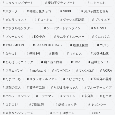
シュタインズゲート
魔動王グランゾート
にじさんじ
大ダーク
神羅万象チョコ
NIKKE
おジャ魔女どれみ
ガムラツイスト
ドロヘドロ
ダッシュ四駆郎
プリキュア
デジタルモンスター
ソードアートオンライン
MARVEL
ブルーロック
KONAMI
サムライトルーパー
くにおくん
TYPE-MOON
SAKAMOTO DAYS
最強王図鑑
ゴジラ
なかよし
怪獣8号
銀魂
マクロス
攻殻機動隊
わんぱっくコミック
幽☆遊☆白書
UMA
超戦士シール
スラムダンク
mofusand
ダンダダン
マシンロボ
AKIRA
たまごっち
スタジオメルファン
こびとづかん
五等分の花嫁
進撃の巨人
藤子不二雄
ちびまる子ちゃん
ブルーアーカイブ
パペットスンスン
ドテラマン
デジモン
未分類
お土産
コジコジ
刀剣乱舞
妖怪ウォッチ
キョンシー
東京リベンジャーズ
ユニトロボーン
SNK