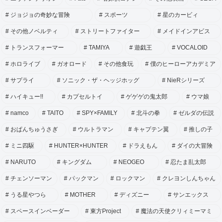
ジョジョの奇妙な冒険
スポーツ
星のカービィ
その他ノベルティ
ストリートファイター
メイドインアビス
トランスフォーマー
TAMIYA
遊戯王
VOCALOID
ホロライブ
ガオロード
その他食玩
僕のヒーローアカデミア
サプライ
ソニック・ザ・ヘッジホッグ
NieRシリーズ
ハイキュー!!
カプセルトイ
ゲゲゲの鬼太郎
ウマ娘
namco
TAITO
SPY×FAMILY
北斗の拳
ゼルダの伝説
おぱんちゅうさぎ
ウルトラマン
キャプテン翼
推しの子
ミニ四駆
HUNTER×HUNTER
ドラえもん
ダイの大冒険
NARUTO
キングダム
NEOGEO
忍たま乱太郎
チェンソーマン
パックマン
ロックマン
クレヨンしんちゃん
うる星やつら
MOTHER
ディズニー
サンエックス
スペースインベーダー
東方Project
魔法の天使クリィミーマミ