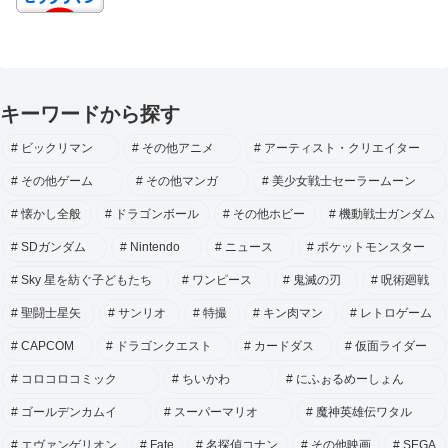
キーワードから探す
ビックリマン
その他アニメ
アーティスト・クリエイター
その他ゲーム
その他マンガ
美少女戦士セーラームーン
懐かし全般
ドラゴンボール
その他ホビー
機動戦士ガンダム
SDガンダム
Nintendo
ニュース
ポケットモンスター
Sky 星を紡ぐ子どもたち
ワンピース
鬼滅の刃
呪術廻戦
聖闘士星矢
サンリオ
特撮
キン肉マン
レトロゲーム
CAPCOM
ドラゴンクエスト
カードダス
仮面ライダー
コロコロコミック
ちいかわ
にふぉるめーしょん
ゴールデンカムイ
スーパーマリオ
魔神英雄伝ワタル
エヴァンゲリオン
Fate
名探偵コナン
その他映画
SEGA