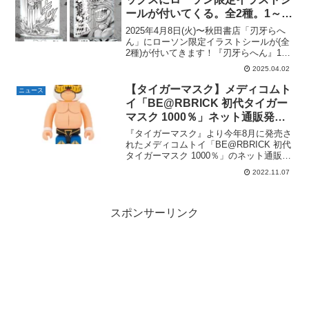
ールが付いてくる。全2種。1～4
巻 2025年4月8日(火)発売。
2025年4月8日(火)〜秋田書店「刃牙らへ
ん」にローソン限定イラストシールが(全
2種)が付いてきます！『刃牙らへん』1～
4巻4月8日(火)発売 ※首都圏基準(地区に
2025.04.02
よって着荷日は異なります)※最新刊4巻
の発売にあわせて既刊1～3巻も納品い...
【タイガーマスク】メディコムト
ニュース
イ「BE@RBRICK 初代タイガー
マスク 1000％」ネット通販発売
開始。
『タイガーマスク』より今年8月に発売さ
れたメディコムトイ「BE@RBRICK 初代
タイガーマスク 1000％」のネット通販が
11/5より開始中。定価は63,800円(税込)。
2022.11.07
BE@RBRICK 初代タイガーマスク
1000％楽天市場で「BE...
スポンサーリンク