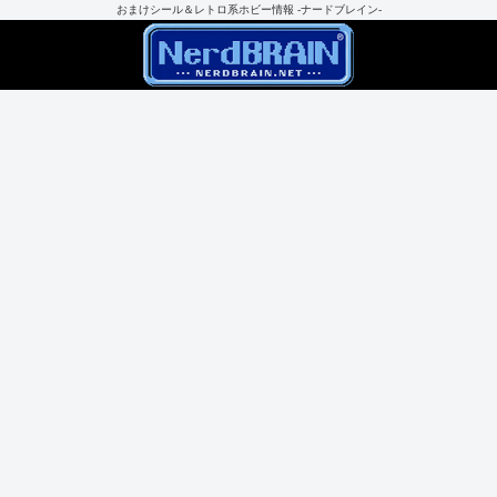
おまけシール＆レトロ系ホビー情報 -ナードブレイン-