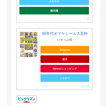
メルカリ
駿河屋
80年代オマケシール大百科
いそっぷ社
Amazon
楽天
Yahoo!ショッピング
メルカリ