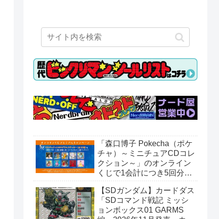
「森口博子 Pokecha（ポケ
チャ）～ミニチュアCDコレ
クション～」のオンライン
くじで1会計につき5回分購
入するごとに「CDジャケッ
【SDガンダム】カードダス
トホログラムステッカー」
「SDコマンド戦記 ミッシ
がもらえる。全10種。8月
ョンボックス01 GARMS
15日〜。