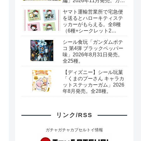
編」2026年11月発売。カー
ド全40種+ブックレット。
ヤマト運輸営業所で宅急便
プレミアムバンダイ予約開
を送るとハローキティステ
始。
ッカーがもらえる。全8種
（6種+シークレット2
種）。シークレットはキラ
シール食玩「ガンダムポテ
キラシール。
コ 第4弾 ブラックペッパー
味」2026年8月31日発売。
全25種。
【ディズニー】シール玩菓
「くまのプーさん キャラカ
ットステッカーガム」2026
年8月発売。全28種。
リンク/RSS
ガチャガチャカプセルトイ情報