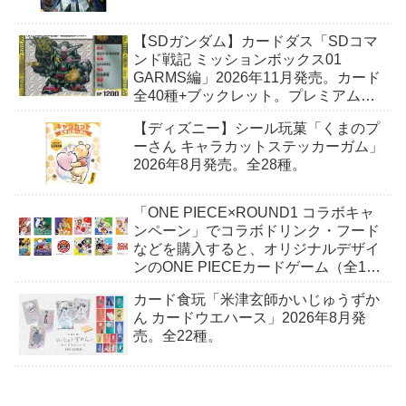
【SDガンダム】カードダス「SDコマ
ンド戦記 ミッションボックス01
GARMS編」2026年11月発売。カード
全40種+ブックレット。プレミアムバ
ンダイ予約開始。
【ディズニー】シール玩菓「くまのプ
ーさん キャラカットステッカーガム」
2026年8月発売。全28種。
「ONE PIECE×ROUND1 コラボキャ
ンペーン」でコラボドリンク・フード
などを購入すると、オリジナルデザイ
ンのONE PIECEカードゲーム（全10
種）+ステッカー（全6種）がもらえ
カード食玩「米津玄師かいじゅうずか
る。2026年7月18日（土）〜。
ん カードウエハース」2026年8月発
売。全22種。