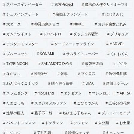
スペースインベーダー
東方Project
魔法の天使クリィミーマミ
シュタインズゲート
魔動王グランゾート
にじさんじ
大ダーク
神羅万象チョコ
NIKKE
おジャ魔女どれみ
ガムラツイスト
ドロヘドロ
ダッシュ四駆郎
プリキュア
デジタルモンスター
ソードアートオンライン
MARVEL
ブルーロック
KONAMI
サムライトルーパー
くにおくん
TYPE-MOON
SAKAMOTO DAYS
最強王図鑑
ゴジラ
なかよし
怪獣8号
銀魂
マクロス
攻殻機動隊
わんぱっくコミック
幽☆遊☆白書
UMA
超戦士シール
スラムダンク
mofusand
ダンダダン
マシンロボ
AKIRA
たまごっち
スタジオメルファン
こびとづかん
五等分の花嫁
進撃の巨人
藤子不二雄
ちびまる子ちゃん
ブルーアーカイブ
パペットスンスン
ドテラマン
デジモン
未分類
お土産
コジコジ
刀剣乱舞
妖怪ウォッチ
キョンシー