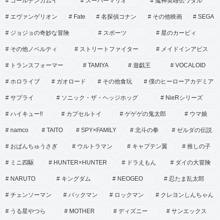
ゴールデンカムイ
スーパーマリオ
魔神英雄伝ワタル
エヴァンゲリオン
Fate
名探偵コナン
その他映画
SEGA
ジョジョの奇妙な冒険
スポーツ
星のカービィ
その他ノベルティ
ストリートファイター
メイドインアビス
トランスフォーマー
TAMIYA
遊戯王
VOCALOID
ホロライブ
ガオロード
その他食玩
僕のヒーローアカデミア
サプライ
ソニック・ザ・ヘッジホッグ
NieRシリーズ
ハイキュー!!
カプセルトイ
ゲゲゲの鬼太郎
ウマ娘
namco
TAITO
SPY×FAMILY
北斗の拳
ゼルダの伝説
おぱんちゅうさぎ
ウルトラマン
キャプテン翼
推しの子
ミニ四駆
HUNTER×HUNTER
ドラえもん
ダイの大冒険
NARUTO
キングダム
NEOGEO
忍たま乱太郎
チェンソーマン
パックマン
ロックマン
クレヨンしんちゃん
うる星やつら
MOTHER
ディズニー
サンエックス