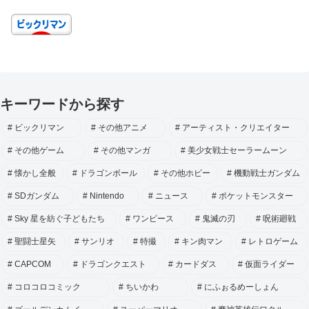
キーワードから探す
ビックリマン
その他アニメ
アーティスト・クリエイター
その他ゲーム
その他マンガ
美少女戦士セーラームーン
懐かし全般
ドラゴンボール
その他ホビー
機動戦士ガンダム
SDガンダム
Nintendo
ニュース
ポケットモンスター
Sky 星を紡ぐ子どもたち
ワンピース
鬼滅の刃
呪術廻戦
聖闘士星矢
サンリオ
特撮
キン肉マン
レトロゲーム
CAPCOM
ドラゴンクエスト
カードダス
仮面ライダー
コロコロコミック
ちいかわ
にふぉるめーしょん