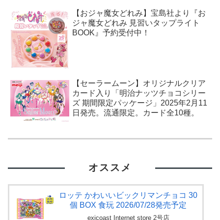
【おジャ魔女どれみ】宝島社より『お
ジャ魔女どれみ 見習いタップライト
BOOK』予約受付中！
【セーラームーン】オリジナルクリア
カード入り「明治ナッツチョコシリー
ズ 期間限定パッケージ」2025年2月11
日発売。流通限定。カード全10種。
オススメ
ロッテ かわいいビックリマンチョコ 30
個 BOX 食玩 2026/07/28発売予定
exicoast Internet store 2号店