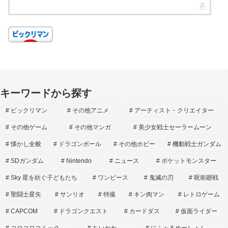
キーワードから探す
ビックリマン
その他アニメ
アーティスト・クリエイター
その他ゲーム
その他マンガ
美少女戦士セーラームーン
懐かし全般
ドラゴンボール
その他ホビー
機動戦士ガンダム
SDガンダム
Nintendo
ニュース
ポケットモンスター
Sky 星を紡ぐ子どもたち
ワンピース
鬼滅の刃
呪術廻戦
聖闘士星矢
サンリオ
特撮
キン肉マン
レトロゲーム
CAPCOM
ドラゴンクエスト
カードダス
仮面ライダー