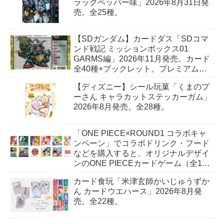
ラックペッパー味」2026年8月31日発
売。全25種。
【SDガンダム】カードダス「SDコマ
ンド戦記 ミッションボックス01
GARMS編」2026年11月発売。カード
全40種+ブックレット。プレミアムバ
ンダイ予約開始。
【ディズニー】シール玩菓「くまのプ
ーさん キャラカットステッカーガム」
2026年8月発売。全28種。
「ONE PIECE×ROUND1 コラボキャ
ンペーン」でコラボドリンク・フード
などを購入すると、オリジナルデザイ
ンのONE PIECEカードゲーム（全10
種）+ステッカー（全6種）がもらえ
カード食玩「米津玄師かいじゅうずか
る。2026年7月18日（土）〜。
ん カードウエハース」2026年8月発
売。全22種。