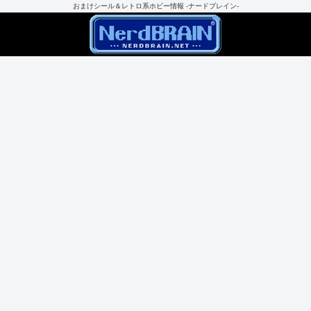
おまけシール＆レトロ系ホビー情報 -ナードブレイン-