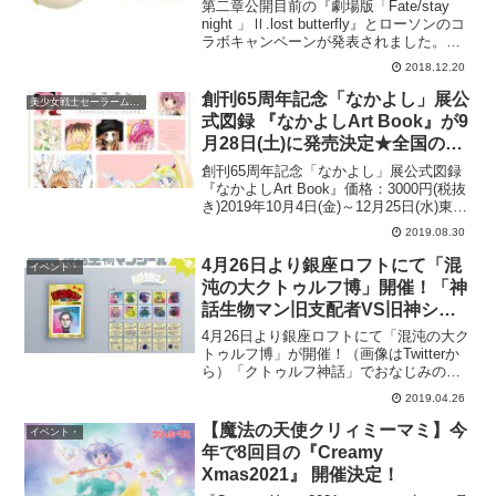
ンキャンペーンが開催決定。
第二章公開目前の『劇場版「Fate/stay
2019年1月8日〜。
night 」Ⅱ.lost butterfly』とローソンのコ
ラボキャンペーンが発表されました。
2019年1月8日(火)より、全国のローソン
2018.12.20
にて開催！（※一部店舗を除く）なん
と、セイバーオルタさ...
創刊65周年記念「なかよし」展公
美少女戦士セーラームーン・
式図録 『なかよしArt Book』が9
月28日(土)に発売決定★全国の書
店での販売が決まりました！予約
創刊65周年記念「なかよし」展公式図録
も始まっています♪
『なかよしArt Book』価格：3000円(税抜
き)2019年10月4日(金)～12月25日(水)東
京・弥生美術館にて開催される、創刊65
2019.08.30
周年「なかよし」展の公式図録『なかよ
しArt Book』が9...
4月26日より銀座ロフトにて「混
イベント・
沌の大クトゥルフ博」開催！「神
話生物マン旧支配者VS旧神シー
ルセット」第一弾が登場＆神話生
4月26日より銀座ロフトにて「混沌の大ク
物ソフビやグッズも多数。
トゥルフ博」が開催！（画像はTwitterか
ら）「クトゥルフ神話」でおなじみのラ
ブクラフト関係のアイテムを集めたポッ
2019.04.26
プアップショップが、銀座ロフトにて開
催されます！主催は九頭龍商会という新
【魔法の天使クリィミーマミ】今
イベント・
ブランドで、...
年で8回目の『Creamy
Xmas2021』 開催決定！