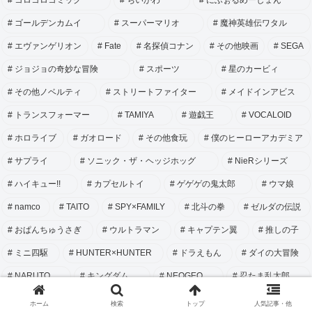
コロコロコミック
ちいかわ
にふぉるめーしょん
ゴールデンカムイ
スーパーマリオ
魔神英雄伝ワタル
エヴァンゲリオン
Fate
名探偵コナン
その他映画
SEGA
ジョジョの奇妙な冒険
スポーツ
星のカービィ
その他ノベルティ
ストリートファイター
メイドインアビス
トランスフォーマー
TAMIYA
遊戯王
VOCALOID
ホロライブ
ガオロード
その他食玩
僕のヒーローアカデミア
サプライ
ソニック・ザ・ヘッジホッグ
NieRシリーズ
ハイキュー!!
カプセルトイ
ゲゲゲの鬼太郎
ウマ娘
namco
TAITO
SPY×FAMILY
北斗の拳
ゼルダの伝説
おぱんちゅうさぎ
ウルトラマン
キャプテン翼
推しの子
ミニ四駆
HUNTER×HUNTER
ドラえもん
ダイの大冒険
NARUTO
キングダム
NEOGEO
忍たま乱太郎
チェンソーマン
パックマン
ロックマン
クレヨンしんちゃん
ホーム
検索
トップ
人気記事・他