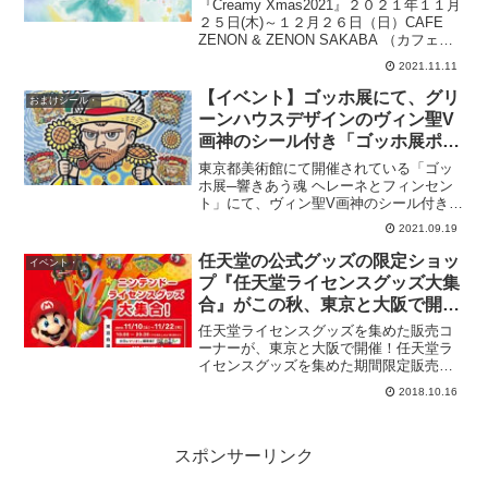
『Creamy Xmas2021』２０２１年１１月
２５日(木)～１２月２６日（日）CAFE
ZENON & ZENON SAKABA （カフェゼ
ノン＆ゼノンサカバ）東京都武蔵野市吉
2021.11.11
祥寺南町2−11−1 TEL: 0422-27-
2275...
【イベント】ゴッホ展にて、グリ
おまけシール・
ーンハウスデザインのヴィン聖V
画神のシール付き「ゴッホ展ポテ
トスティック」が販売中。9月18
東京都美術館にて開催されている「ゴッ
日（土）～12月12日（日）【ビ
ホ展─響きあう魂 ヘレーネとフィンセン
ト」にて、ヴィン聖V画神のシール付き
ックリマン】
「ゴッホ展ポテトスティック」が販売
2021.09.19
中。画像はヤフオク！からイラストはビ
ックリマン公式イラストレーターのグリ
任天堂の公式グッズの限定ショッ
イベント・
ーンハウス。ポーズや、肩...
プ『任天堂ライセンスグッズ大集
合』がこの秋、東京と大阪で開催
決定。ヨッシーのクッキーなど限
任天堂ライセンスグッズを集めた販売コ
定商品も。11月10日（土）〜。
ーナーが、東京と大阪で開催！任天堂ラ
イセンスグッズを集めた期間限定販売コ
ーナーを、11/10(土)～11/22(木)東京駅い
2018.10.16
ちばんプラザにて、12/15(土)～1/6(日)キ
デイランド大阪梅田店にて展開し...
スポンサーリンク