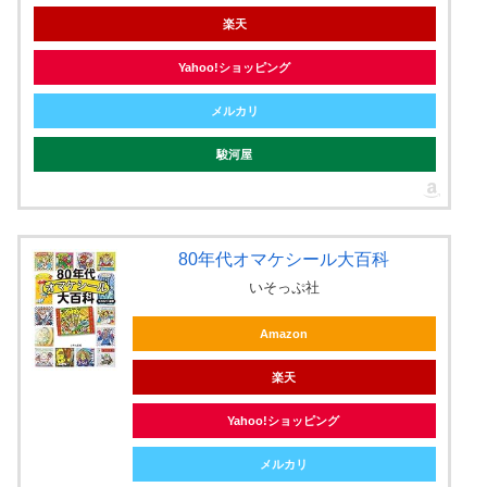
楽天
Yahoo!ショッピング
メルカリ
駿河屋
80年代オマケシール大百科
いそっぷ社
Amazon
楽天
Yahoo!ショッピング
メルカリ