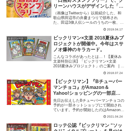
「口熊野スタンプラリー」で、グ
リーンハウスがデザインした「南
方熊楠のシール 金・銀」が抽選
（画像はTwitterから）以前紹介した、和
でもらえる。4月27日〜。
歌山県田辺市の弁慶まつりで頒布され
た、田辺3偉人伝シールのうちの一枚、南
方熊楠のシールが、全6種の金と銀のシー
2019.04.17
ルとなってスタンプラリーの景品として
再び登場するとのこと。スタンプラリー
ビックリマン×文楽 2018夏休みプ
おまけシール・
が開催される場...
ロジェクトが開催中。今年はスサ
ノオ爆神のキラカード。
こんなコラボがあったとは…！【夏休み
文楽特別公演】「ビックリマン×文楽
2018夏休みプロジェクト」のご案内 | 独
立行政法人 日本芸術文化振興会大阪にあ
2018.07.24
る国立文楽劇場で行われる「夏休み文楽
特別公演」のうちの特定日に配布される
【ビックリマン】『Bチューバー
おまけシール・
とのこと。（7...
マンチョコ』がAmazon＆
Yahoo!ショッピングの一部店舗
にて予約受付開始！東日本先行発
先日お伝えしたBチューバーマンチョコの
売。全24種。
予約が一部ネットショップにて開始され
ています。予約が開始したのはAmazonと
Yahoo！ショッピングの一部店舗。駿河
2021.04.24
屋▼食玩 ステッカー・シール【BOX】
BチューバーマンチョコAmazon▼ロッテ
ロッテ公認『ビックリマン “ソッ
おまけシール・
ビ...