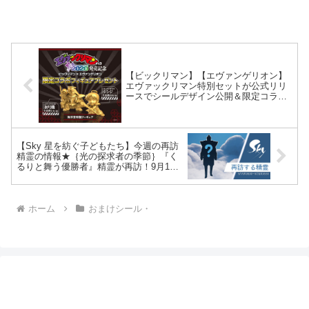
【ビックリマン】【エヴァンゲリオン】
エヴァックリマン特別セットが公式リリ
ースでシールデザイン公開＆限定コラボ
フィギュアのプレゼントキャンペーンも
同日スタート！
【Sky 星を紡ぐ子どもたち】今週の再訪
精霊の情報★｛光の探求者の季節｝『く
るりと舞う優勝者』精霊が再訪！9月17
日(木)16:00～9月21日(月)15:59まで！必
要なキャンドル数は？？
ホーム
おまけシール・