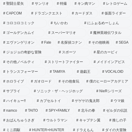
聖闘士星矢
サンリオ
特撮
キン肉マン
レトロゲーム
CAPCOM
ドラゴンクエスト
カードダス
仮面ライダー
コロコロコミック
ちいかわ
にふぉるめーしょん
ゴールデンカムイ
スーパーマリオ
魔神英雄伝ワタル
エヴァンゲリオン
Fate
名探偵コナン
その他映画
SEGA
ジョジョの奇妙な冒険
スポーツ
星のカービィ
その他ノベルティ
ストリートファイター
メイドインアビス
トランスフォーマー
TAMIYA
遊戯王
VOCALOID
ホロライブ
ガオロード
その他食玩
僕のヒーローアカデミア
サプライ
ソニック・ザ・ヘッジホッグ
NieRシリーズ
ハイキュー!!
カプセルトイ
ゲゲゲの鬼太郎
ウマ娘
namco
TAITO
SPY×FAMILY
北斗の拳
ゼルダの伝説
おぱんちゅうさぎ
ウルトラマン
キャプテン翼
推しの子
ミニ四駆
HUNTER×HUNTER
ドラえもん
ダイの大冒険