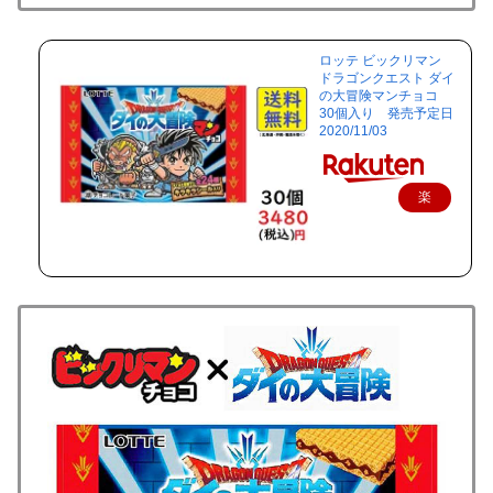
ロッテ ビックリマン
ドラゴンクエスト ダイ
の大冒険マンチョコ
30個入り 発売予定日
2020/11/03
楽
天
で
購
入