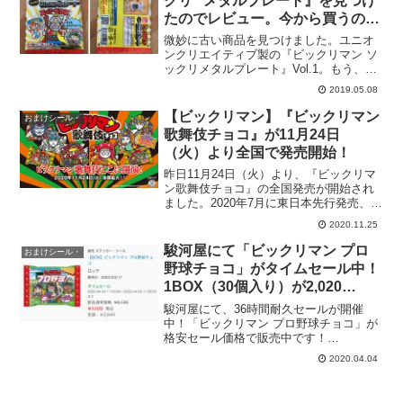
クリ” メタルプレート』を見つけ
たのでレビュー。今から買うのは
おすすめしないぞ！
微妙に古い商品を見つけました。ユニオ
ンクリエイティブ製の『ビックリマン ソ
ックリメタルプレート』Vol.1。もう、メ
ーカーのサイトにも商品情報は無い…。
2019.05.08
調べてみると2012年に発売された商品。
全12種で、当時の価格は一個410円。開け
【ビックリマン】『ビックリマン
おまけシール・
てみま...
歌舞伎チョコ』が11月24日
（火）より全国で発売開始！
昨日11月24日（火）より、『ビックリマ
ン歌舞伎チョコ』の全国発売が開始され
ました。2020年7月に東日本先行発売、約
2ヶ月後の9月に中部・近畿地方で発売と
2020.11.25
なり、先行発売から4ヶ月経過した今週、
全国発売となってます。今まで発売され
駿河屋にて「ビックリマン プロ
おまけシール・
ていなかっ...
野球チョコ」がタイムセール中！
1BOX（30個入り）が2,020
円。〜4月5日（日）11:59まで。
駿河屋にて、36時間耐久セールが開催
中！「ビックリマン プロ野球チョコ」が
格安セール価格で販売中です！
1BOX（30個入り）が、定価2,640円 (税
2020.04.04
込)→2,020円（税込）。23.5%OFF！一個
あたり約67円（税込）。しかも駿河屋は
キ...