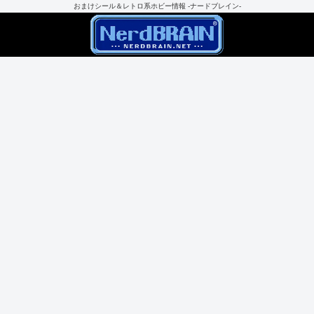
おまけシール＆レトロ系ホビー情報 -ナードブレイン-