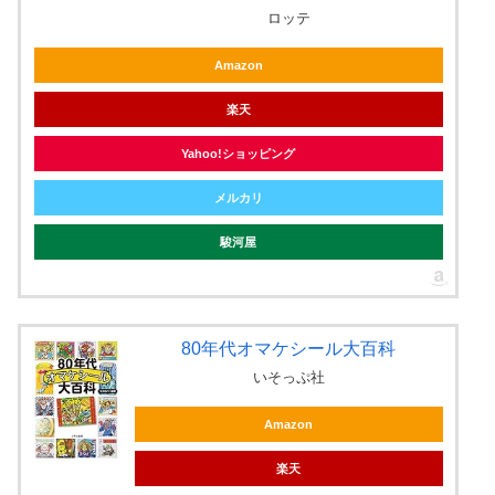
ロッテ
Amazon
楽天
Yahoo!ショッピング
メルカリ
駿河屋
80年代オマケシール大百科
いそっぷ社
Amazon
楽天