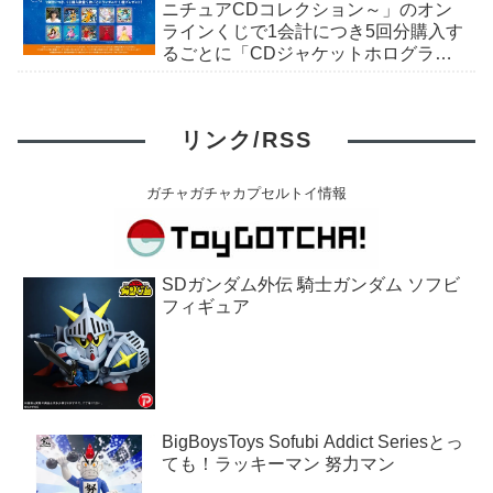
ニチュアCDコレクション～」のオン
ラインくじで1会計につき5回分購入す
るごとに「CDジャケットホログラム
ステッカー」がもらえる。全10種。8
月15日〜。
リンク/RSS
ガチャガチャカプセルトイ情報
SDガンダム外伝 騎士ガンダム ソフビ
フィギュア
BigBoysToys Sofubi Addict Seriesとっ
ても！ラッキーマン 努力マン