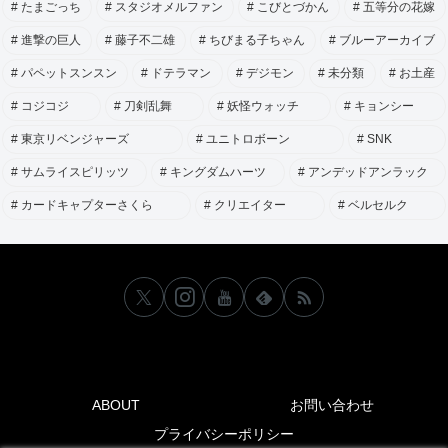
たまごっち
スタジオメルファン
こびとづかん
五等分の花嫁
進撃の巨人
藤子不二雄
ちびまる子ちゃん
ブルーアーカイブ
パペットスンスン
ドテラマン
デジモン
未分類
お土産
コジコジ
刀剣乱舞
妖怪ウォッチ
キョンシー
東京リベンジャーズ
ユニトロボーン
SNK
サムライスピリッツ
キングダムハーツ
アンデッドアンラック
カードキャプターさくら
クリエイター
ベルセルク
ABOUT
お問い合わせ
プライバシーポリシー