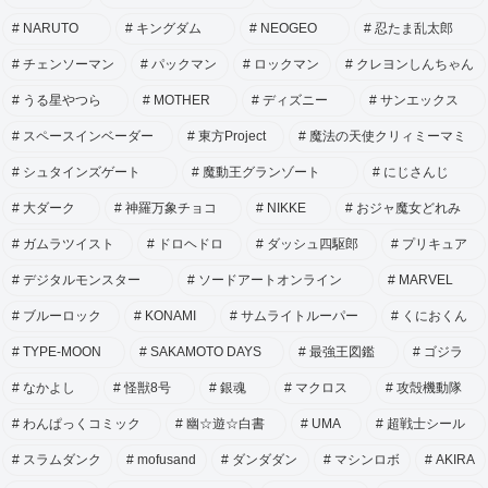
NARUTO
キングダム
NEOGEO
忍たま乱太郎
チェンソーマン
パックマン
ロックマン
クレヨンしんちゃん
うる星やつら
MOTHER
ディズニー
サンエックス
スペースインベーダー
東方Project
魔法の天使クリィミーマミ
シュタインズゲート
魔動王グランゾート
にじさんじ
大ダーク
神羅万象チョコ
NIKKE
おジャ魔女どれみ
ガムラツイスト
ドロヘドロ
ダッシュ四駆郎
プリキュア
デジタルモンスター
ソードアートオンライン
MARVEL
ブルーロック
KONAMI
サムライトルーパー
くにおくん
TYPE-MOON
SAKAMOTO DAYS
最強王図鑑
ゴジラ
なかよし
怪獣8号
銀魂
マクロス
攻殻機動隊
わんぱっくコミック
幽☆遊☆白書
UMA
超戦士シール
スラムダンク
mofusand
ダンダダン
マシンロボ
AKIRA