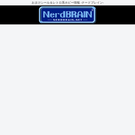
おまけシール＆レトロ系ホビー情報 -ナードブレイン-