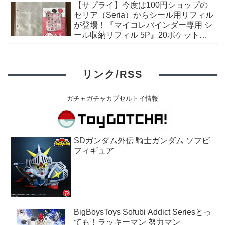
【サプライ】今度は100円ショップの
セリア（Seria）からシール用リフィル
が登場！『マイコレバインダー専用 シ
ール収納リフィル 5P』20ポケット収
納、A4ワイド、4穴、5枚）。ビックリ
マンシールのコレクションにも最適。
リンク/RSS
ガチャガチャカプセルトイ情報
SDガンダム外伝 騎士ガンダム ソフビ
フィギュア
BigBoysToys Sofubi Addict Seriesとっ
ても！ラッキーマン 努力マン