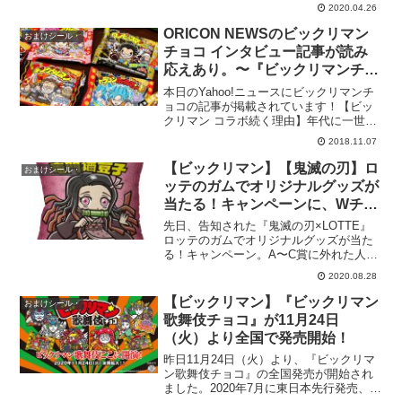
ット販売が一部店舗で予約開始！予約が
2020.04.26
開始されたのは、楽天市場の一部店舗。
■【楽天市場】【6月発売予定】 エヴァッ
ORICON NEWSのビックリマン
おまけシール・
クリマンチョ...
チョコ インタビュー記事が読み
応えあり。〜『ビックリマンチョ
コ』の元祖“正統シリーズ”は販売
本日のYahoo!ニュースにビックリマンチ
終了も“コラボ商品”続くワケ〜
ョコの記事が掲載されています！【ビッ
クリマン コラボ続く理由】年代に一世を
風靡（ふうび）した「ビックリマンチョ
2018.11.07
コ」が近年ではさまざまなキャラやアイ
ドルとコラボしユーザーを喜ばせてい
【ビックリマン】【鬼滅の刃】ロ
おまけシール・
る。発売元に歴史や...
ッテのガムでオリジナルグッズが
当たる！キャンペーンに、Wチャ
ンス賞「禰豆子の箱型お菓子
先日、告知された『鬼滅の刃×LOTTE』
BOX」が追加。100/1000の確率
ロッテのガムでオリジナルグッズが当た
る！キャンペーン。A〜C賞に外れた人の
でビックリマンコラボの禰豆子ク
中からさらに1000名に当たるWチャンス
ッション入り！
2020.08.28
賞が追加され、禰豆子の箱型お菓子BOX
が抽選で当たります。中身はロッテのお
【ビックリマン】『ビックリマン
おまけシール・
菓子詰め合わ...
歌舞伎チョコ』が11月24日
（火）より全国で発売開始！
昨日11月24日（火）より、『ビックリマ
ン歌舞伎チョコ』の全国発売が開始され
ました。2020年7月に東日本先行発売、約