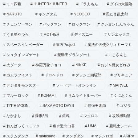
ミニ四駆
HUNTER×HUNTER
ドラえもん
ダイの大冒険
NARUTO
キングダム
NEOGEO
忍たま乱太郎
チェンソーマン
パックマン
ロックマン
クレヨンしんちゃん
うる星やつら
MOTHER
ディズニー
サンエックス
スペースインベーダー
東方Project
魔法の天使クリィミーマミ
シュタインズゲート
魔動王グランゾート
にじさんじ
大ダーク
神羅万象チョコ
NIKKE
おジャ魔女どれみ
ガムラツイスト
ドロヘドロ
ダッシュ四駆郎
プリキュア
デジタルモンスター
ソードアートオンライン
MARVEL
ブルーロック
KONAMI
サムライトルーパー
くにおくん
TYPE-MOON
SAKAMOTO DAYS
最強王図鑑
ゴジラ
なかよし
怪獣8号
銀魂
マクロス
攻殻機動隊
わんぱっくコミック
幽☆遊☆白書
UMA
超戦士シール
スラムダンク
mofusand
ダンダダン
マシンロボ
AKIRA