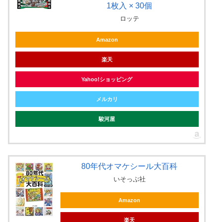
1枚入 × 30個
ロッテ
Amazon
楽天
Yahoo!ショッピング
メルカリ
駿河屋
80年代オマケシール大百科
いそっぷ社
Amazon
楽天