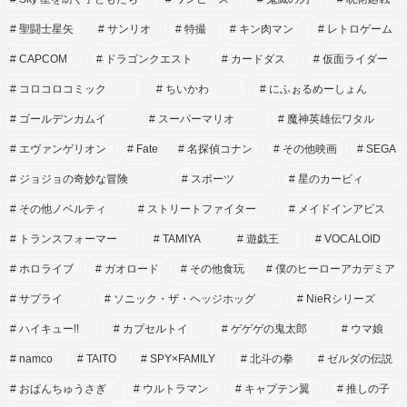
聖闘士星矢
サンリオ
特撮
キン肉マン
レトロゲーム
CAPCOM
ドラゴンクエスト
カードダス
仮面ライダー
コロコロコミック
ちいかわ
にふぉるめーしょん
ゴールデンカムイ
スーパーマリオ
魔神英雄伝ワタル
エヴァンゲリオン
Fate
名探偵コナン
その他映画
SEGA
ジョジョの奇妙な冒険
スポーツ
星のカービィ
その他ノベルティ
ストリートファイター
メイドインアビス
トランスフォーマー
TAMIYA
遊戯王
VOCALOID
ホロライブ
ガオロード
その他食玩
僕のヒーローアカデミア
サプライ
ソニック・ザ・ヘッジホッグ
NieRシリーズ
ハイキュー!!
カプセルトイ
ゲゲゲの鬼太郎
ウマ娘
namco
TAITO
SPY×FAMILY
北斗の拳
ゼルダの伝説
おぱんちゅうさぎ
ウルトラマン
キャプテン翼
推しの子