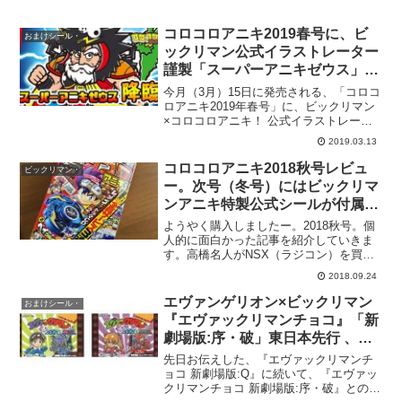
コロコロアニキ2019春号に、ビ
おまけシール・
ックリマン公式イラストレーター
謹製「スーパーアニキゼウス」下
敷きが付いてくる！3月15日
今月（3月）15日に発売される、「コロコ
（金）発売。
ロアニキ2019年春号」に、ビックリマン
×コロコロアニキ！ 公式イラストレータ
ー謹製「スーパーアニキゼウス」下敷き
2019.03.13
が付録として同梱されることが発表され
ました！【アニキ春号スクープ】ビック
コロコロアニキ2018秋号レビュ
ビックリマン・
リマン×コロコ...
ー。次号（冬号）にはビックリマ
ンアニキ特製公式シールが付属す
る模様。
ようやく購入しましたー。2018秋号。個
人的に面白かった記事を紹介していきま
す。高橋名人がNSX（ラジコン）を買っ
たスクープが！なんて笑顔で遊ぶんだw。
2018.09.24
防水・防塵のバクソーハー、めちゃ楽し
そうなんだよなぁ。その他、マンガピッ
エヴァンゲリオン×ビックリマン
おまけシール・
クアップ。だがし...
『エヴァックリマンチョコ』「新
劇場版:序・破」東日本先行 、
「新劇場版:Q」西日本先行で
先日お伝えした、『エヴァックリマンチ
2020年6月23日発売！各24種、一
ョコ 新劇場版:Q』に続いて、『エヴァッ
クリマンチョコ 新劇場版:序・破』とのセ
部店舗にて予約受付中。