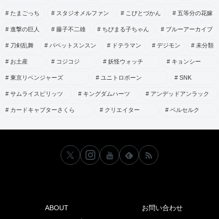
たまごっち
スタジオメルファン
こびとづかん
五等分の花嫁
進撃の巨人
藤子不二雄
ちびまる子ちゃん
ブルーアーカイブ
刀剣乱舞
パペットスンスン
ドテラマン
デジモン
未分類
お土産
コジコジ
妖怪ウォッチ
キョンシー
東京リベンジャーズ
ユニトロボーン
SNK
サムライスピリッツ
キングダムハーツ
アンデッドアンラック
カードキャプターさくら
クリエイター
ベルセルク
ABOUT
お問い合わせ