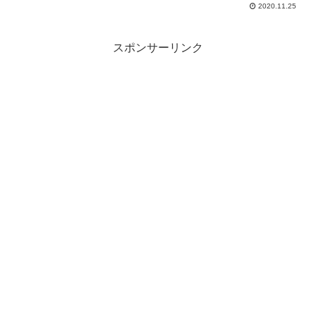
2ヶ月後の9月に中部・近畿地方で発売と
2020.11.25
なり、先行発売から4ヶ月経過した今週、
全国発売となってます。今まで発売され
ていなかっ...
スポンサーリンク