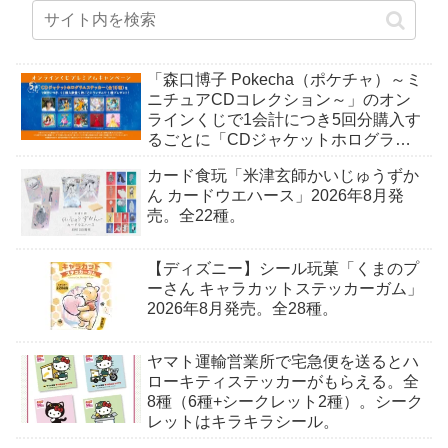
「森口博子 Pokecha（ポケチャ）～ミ
ニチュアCDコレクション～」のオン
ラインくじで1会計につき5回分購入す
るごとに「CDジャケットホログラム
ステッカー」がもらえる。全10種。8
カード食玩「米津玄師かいじゅうずか
月15日〜。
ん カードウエハース」2026年8月発
売。全22種。
【ディズニー】シール玩菓「くまのプ
ーさん キャラカットステッカーガム」
2026年8月発売。全28種。
ヤマト運輸営業所で宅急便を送るとハ
ローキティステッカーがもらえる。全
8種（6種+シークレット2種）。シーク
レットはキラキラシール。