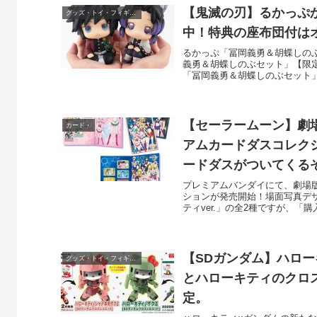
【鬼滅の刃】るかっぷ
グッズ・トイ・フィギュア・
中！特典の座布団付は
るかっぷ「冨岡義勇＆胡蝶しの
義勇＆胡蝶しのぶセット」【限定
「冨岡義勇＆胡蝶しのぶセット」
【セーラームーン】劇場
カード・
アムカードダスコレク
ードダスがついてくる
プレミアムバンダイにて、劇場版「
ションが発売開始！場面写真デザ
ティver.」の全2種ですが、「購入
【SDガンダム】ハロー
グッズ・トイ・フィギュア・
とハローキティのクロス
定。