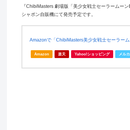
『ChibiMasters 劇場版「美少女戦士セーラームー
シャポン自販機にて発売予定です。
Amazonで「ChibiMasters美少女戦士セ
Amazon
楽天
Yahoo!ショッピング
メルカ