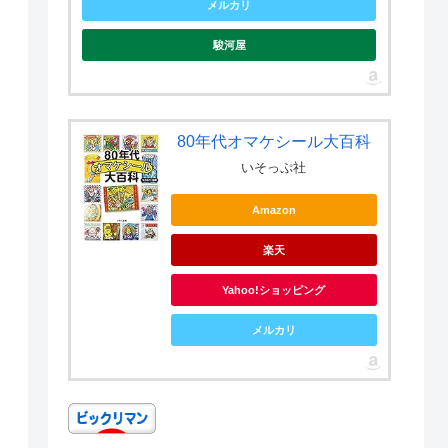
メルカリ
駿河屋
80年代オマケシール大百科
いそっぷ社
Amazon
楽天
Yahoo!ショッピング
メルカリ