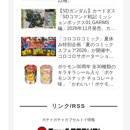
22種。
【SDガンダム】カードダス
「SDコマンド戦記 ミッシ
ョンボックス01 GARMS
編」2026年11月発売。カー
ド全40種+ブックレット。
「コロコロコミック」夏休
プレミアムバンダイ予約開
み特別企画「夏のコミック
始。
スフェア2026」が開催中。
コロコロサポーターショッ
プで対象のコミックスを購
ポケモン30周年 全30種類の
入すると「コロコロおもし
キラキラシール入り「ポケ
ろステッカー」がもらえ
モンスナック チョコレート
る。全7種。
味」「かわいい！ポケモン
スナック いちご味」リニュ
ーアル新発売。
リンク/RSS
ガチャガチャカプセルトイ情報