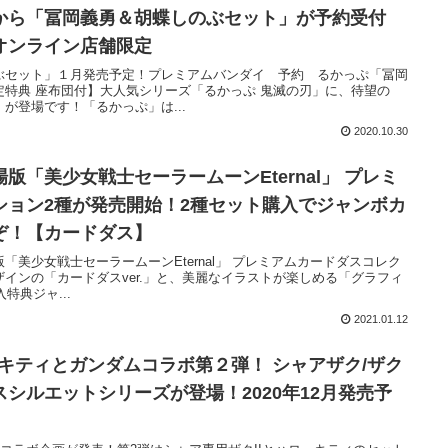
から「冨岡義勇＆胡蝶しのぶセット」が予約受付
オンライン店舗限定
ぶセット」１月発売予定！プレミアムバンダイ 予約 るかっぷ「冨岡
特典 座布団付】大人気シリーズ「るかっぷ 鬼滅の刃」に、待望の
が登場です！「るかっぷ」は...
2020.10.30
版「美少女戦士セーラームーンEternal」 プレミ
ション2種が発売開始！2種セット購入でジャンボカ
ぞ！【カードダス】
美少女戦士セーラームーンEternal」 プレミアムカードダスコレク
インの「カードダスver.」と、美麗なイラストが楽しめる「グラフィ
特典ジャ...
2021.01.12
キティとガンダムコラボ第２弾！ シャアザク/ザク
シルエットシリーズが登場！2020年12月発売予