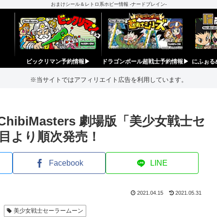
おまけシール＆レトロ系ホビー情報 -ナードブレイン-
ビックリマン予約情報▶︎
ドラゴンボール超戦士予約情報▶︎
にふぉる
※当サイトではアフィリエイト広告を利用しています。
biMasters 劇場版「美少女戦士セ
四週目より順次発売！
Facebook
LINE
2021.04.15
2021.05.31
美少女戦士セーラームーン