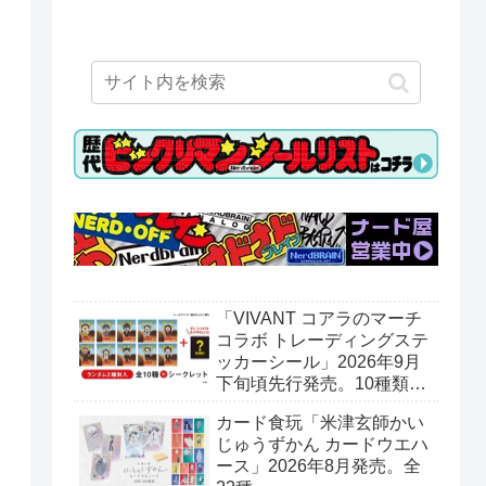
「VIVANT コアラのマーチ
コラボ トレーディングステ
ッカーシール」2026年9月
下旬頃先行発売。10種類＋
シークレット1種。ロッテ
カード食玩「米津玄師かい
オンラインショップ限定。
じゅうずかん カードウエハ
ース」2026年8月発売。全