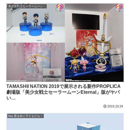
美少女戦士セーラームーン・
TAMASHII NATION 2019で展示される新作PROPLICA
劇場版「美少女戦士セーラームーンEternal」版がヤバ
い…
2019.10.24
Sky 星を紡ぐ子どもたち・