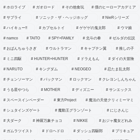
ホロライブ
ガオロード
その他食玩
僕のヒーローアカデミア
サプライ
ソニック・ザ・ヘッジホッグ
NieRシリーズ
ハイキュー!!
カプセルトイ
ゲゲゲの鬼太郎
ウマ娘
namco
TAITO
SPY×FAMILY
北斗の拳
ゼルダの伝説
おぱんちゅうさぎ
ウルトラマン
キャプテン翼
推しの子
ミニ四駆
HUNTER×HUNTER
ドラえもん
ダイの大冒険
NARUTO
キングダム
NEOGEO
忍たま乱太郎
チェンソーマン
パックマン
ロックマン
クレヨンしんちゃん
うる星やつら
MOTHER
ディズニー
サンエックス
スペースインベーダー
東方Project
魔法の天使クリィミーマミ
シュタインズゲート
魔動王グランゾート
にじさんじ
大ダーク
神羅万象チョコ
NIKKE
おジャ魔女どれみ
ガムラツイスト
ドロヘドロ
ダッシュ四駆郎
プリキュア