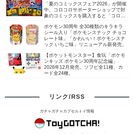
「夏のコミックスフェア2026」が開催
中。コロコロサポーターショップで対
象のコミックスを購入すると「コロコ
ロおもしろステッカー」がもらえる。
ポケモン30周年 全30種類のキラキラ
全7種。
シール入り「ポケモンスナック チョコ
レート味」「かわいい！ポケモンスナ
ック いちご味」リニューアル新発売。
【ポケットモンスター】食玩「ポケモ
ンキッズ ポケモン30周年記念編」
2026年12月発売。ソフビ全11種、カ
ード全24種。
リンク/RSS
ガチャガチャカプセルトイ情報