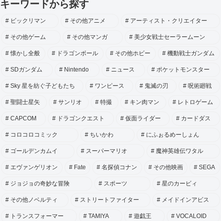
キーワードから探す
ビックリマン
その他アニメ
アーティスト・クリエイター
その他ゲーム
その他マンガ
美少女戦士セーラームーン
懐かし全般
ドラゴンボール
その他ホビー
機動戦士ガンダム
SDガンダム
Nintendo
ニュース
ポケットモンスター
Sky 星を紡ぐ子どもたち
ワンピース
鬼滅の刃
呪術廻戦
聖闘士星矢
サンリオ
特撮
キン肉マン
レトロゲーム
CAPCOM
ドラゴンクエスト
仮面ライダー
カードダス
コロコロコミック
ちいかわ
にふぉるめーしょん
ゴールデンカムイ
スーパーマリオ
魔神英雄伝ワタル
エヴァンゲリオン
Fate
名探偵コナン
その他映画
SEGA
ジョジョの奇妙な冒険
スポーツ
星のカービィ
その他ノベルティ
ストリートファイター
メイドインアビス
トランスフォーマー
TAMIYA
遊戯王
VOCALOID