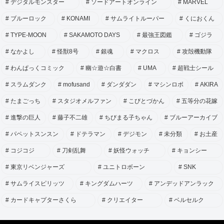
デジタルモンスター
ソードアートオンライン
MARVEL
ブルーロック
KONAMI
サムライトルーパー
くにおくん
TYPE-MOON
SAKAMOTO DAYS
最強王図鑑
ゴジラ
なかよし
怪獣8号
銀魂
マクロス
攻殻機動隊
わんぱっくコミック
幽☆遊☆白書
UMA
超戦士シール
スラムダンク
mofusand
ダンダダン
マシンロボ
AKIRA
たまごっち
スタジオメルファン
こびとづかん
五等分の花嫁
進撃の巨人
藤子不二雄
ちびまる子ちゃん
ブルーアーカイブ
パペットスンスン
ドテラマン
デジモン
未分類
お土産
コジコジ
刀剣乱舞
妖怪ウォッチ
キョンシー
東京リベンジャーズ
ユニトロボーン
SNK
サムライスピリッツ
キングダムハーツ
アンデッドアンラック
カードキャプターさくら
クリエイター
ベルセルク